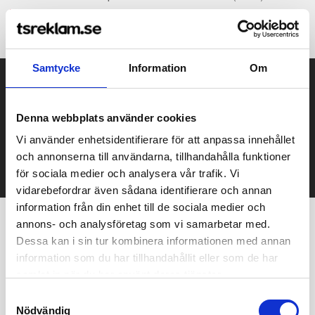
Samtycke
Information
Om
Prisuppgift på mailen?
Kontakta oss här för att få förslag på produkt och pris över
Denna webbplats använder cookies
mailen.
Det går också utmärkt att bara ställa frågor!
Vi använder enhetsidentifierare för att anpassa innehållet
och annonserna till användarna, tillhandahålla funktioner
KONTAKTA OSS
för sociala medier och analysera vår trafik. Vi
vidarebefordrar även sådana identifierare och annan
information från din enhet till de sociala medier och
annons- och analysföretag som vi samarbetar med.
Vi hjälper er!
Dessa kan i sin tur kombinera informationen med annan
information som du har tillhandahållit eller som de har
Få personlig hjälp av oss när ni beställer, vi finns här hela
samlat in när du har använt deras tjänster.
resan, från första frågan tills ni har era nya produkter i handen.
Tryggt, prisvärt och i tid!
Samtyckesval
Nödvändig