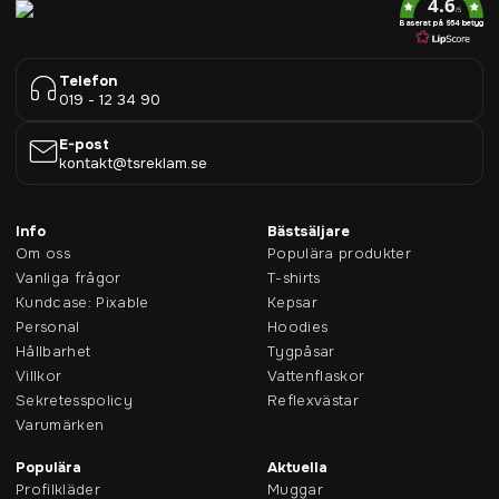
4.6
/5
Baserat på 954 betyg
Telefon
019 - 12 34 90
E-post
kontakt@tsreklam.se
Info
Bästsäljare
Om oss
Populära produkter
Vanliga frågor
T-shirts
Kundcase: Pixable
Kepsar
Personal
Hoodies
Hållbarhet
Tygpåsar
Villkor
Vattenflaskor
Sekretesspolicy
Reflexvästar
Varumärken
Populära
Aktuella
Profilkläder
Muggar