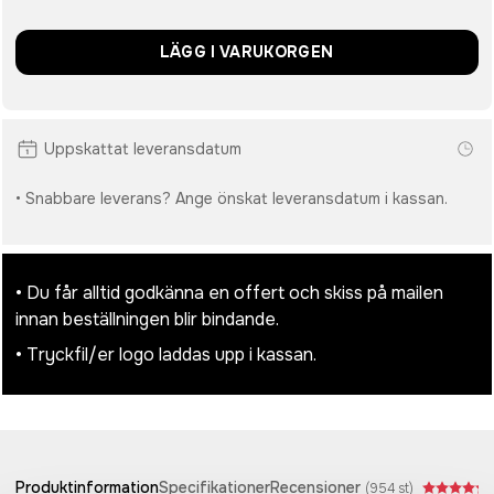
LÄGG I VARUKORGEN
Uppskattat leveransdatum
• Snabbare leverans? Ange önskat leveransdatum i kassan.
• Du får alltid godkänna en offert och skiss på mailen
innan beställningen blir bindande.
• Tryckfil/er logo laddas upp i kassan.
Produktinformation
Specifikationer
Recensioner
(
954
st)