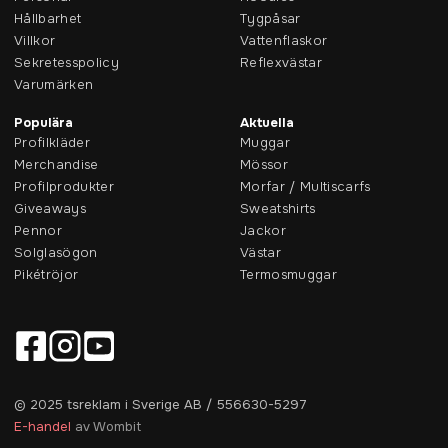
Hållbarhet
Tygpåsar
Villkor
Vattenflaskor
Sekretesspolicy
Reflexvästar
Varumärken
Populära
Aktuella
Profilkläder
Muggar
Merchandise
Mössor
Profilprodukter
Morfar / Multiscarfs
Giveaways
Sweatshirts
Pennor
Jackor
Solglasögon
Västar
Pikétröjor
Termosmuggar
© 2025 tsreklam i Sverige AB / 556630-5297
E-handel
av Wombit