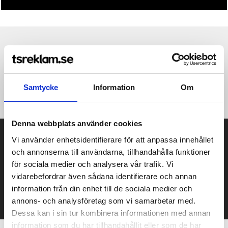
Produktinformation
Specifikationer
Recensioner
(
954
st)
Rund metall-USB 3.0 utrustad med en USB-sticka typ C för
Samtycke
Information
Om
enkel anslutning. Ger enkel och snabb dataöverföring.
Denna webbplats använder cookies
Prisuppgift på mailen?
Vi använder enhetsidentifierare för att anpassa innehållet
och annonserna till användarna, tillhandahålla funktioner
Kontakta oss här för att få förslag på produkt och pris över
för sociala medier och analysera vår trafik. Vi
mailen.
vidarebefordrar även sådana identifierare och annan
Det går också utmärkt att bara ställa frågor!
information från din enhet till de sociala medier och
KONTAKTA OSS
annons- och analysföretag som vi samarbetar med.
Dessa kan i sin tur kombinera informationen med annan
information som du har tillhandahållit eller som de har