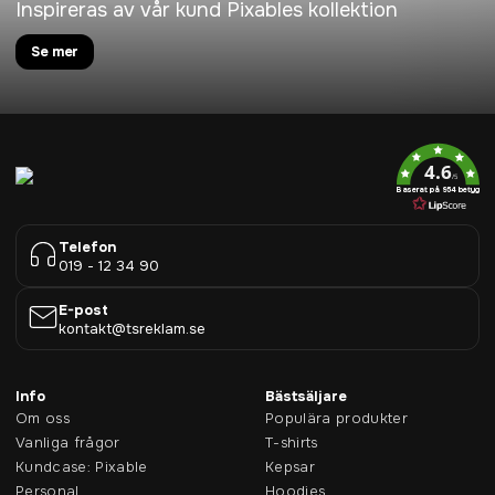
Inspireras av vår kund Pixables kollektion
Se mer
4.6
/5
Baserat på 954 betyg
Telefon
019 - 12 34 90
E-post
kontakt@tsreklam.se
Info
Bästsäljare
Om oss
Populära produkter
Vanliga frågor
T-shirts
Kundcase: Pixable
Kepsar
Personal
Hoodies