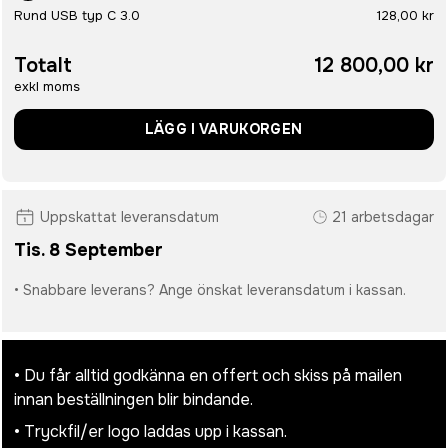
Rund USB typ C 3.0
128,00 kr
Totalt
12 800,00 kr
exkl moms
LÄGG I VARUKORGEN
Uppskattat leveransdatum
21 arbetsdagar
Tis. 8 September
• Snabbare leverans? Ange önskat leveransdatum i kassan.
• Du får alltid godkänna en offert och skiss på mailen
innan beställningen blir bindande.
• Tryckfil/er logo laddas upp i kassan.