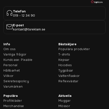
Telefon
019 - 12 34 90
E-post
kontakt@tsreklam.se
Info
Bästsäljare
Om oss
Populära produkter
Vanliga frågor
T-shirts
Kundcase: Pixable
Kepsar
Personal
Hoodies
Hållbarhet
Tygpåsar
Villkor
Vattenflaskor
Sekretesspolicy
Reflexvästar
Varumärken
Populära
Aktuella
Profilkläder
Muggar
Merchandise
Mössor