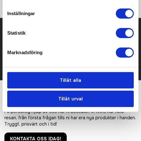
klubb-, sponsor- och företagsloggor.
Inställningar
Prisuppgift på mailen?
Statistik
Kontakta oss här för att få förslag på produkt och pris över
mailen.
Marknadsföring
Det går också utmärkt att bara ställa frågor!
KONTAKTA OSS
Tillåt alla
Vi hjälper er!
Tillåt urval
Få personlig hjälp av oss när ni beställer, vi finns här hela
resan, från första frågan tills ni har era nya produkter i handen.
Tryggt, prisvärt och i tid!
KONTAKTA OSS IDAG!