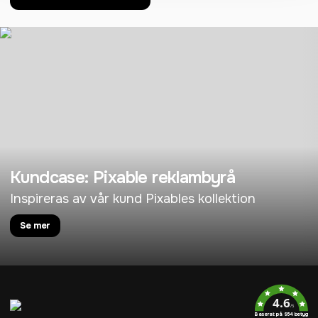
Kundcase: Pixable reklambyrå
Inspireras av vår kund Pixables kollektion
Se mer
4.6
/5
Baserat på 954 betyg