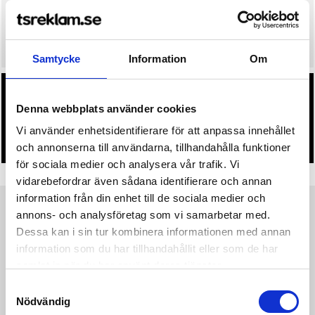
Mån. 24 Augusti
• Snabbare leverans? Ange önskat leveransdatum i kassan.
Samtycke
Information
Om
• Du får alltid godkänna en offert och skiss på mailen
Denna webbplats använder cookies
innan beställningen blir bindande.
Vi använder enhetsidentifierare för att anpassa innehållet
• Tryckfil/er logo laddas upp i kassan.
och annonserna till användarna, tillhandahålla funktioner
för sociala medier och analysera vår trafik. Vi
vidarebefordrar även sådana identifierare och annan
information från din enhet till de sociala medier och
annons- och analysföretag som vi samarbetar med.
Produktinformation
Specifikationer
Pristabell
Recensioner
(
954
st)
Dessa kan i sin tur kombinera informationen med annan
information som du har tillhandahållit eller som de har
Rush Wind Pants är en tunn och lätt vindbyxa gjord i ett vävt
samlat in när du har använt deras tjänster.
funktionsmaterial med bra fukttransport. Byxan är även
Samtyckesval
utrustad med sidfickor, dragkedjor nedtill och avsmalnande
Nödvändig
passform från knä till benavslut. Perfekt för exponering av