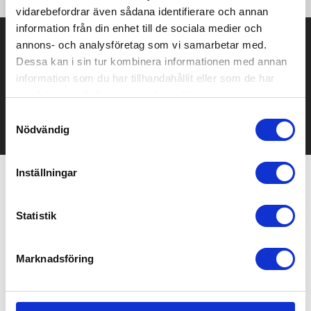
vidarebefordrar även sådana identifierare och annan
information från din enhet till de sociala medier och
Prisuppgift på mailen?
annons- och analysföretag som vi samarbetar med.
Dessa kan i sin tur kombinera informationen med annan
Kontakta oss här för att få förslag på produkt och pris över
information som du har tillhandahållit eller som de har
mailen.
samlat in när du har använt deras tjänster.
Det går också utmärkt att bara ställa frågor!
Samtyckesval
KONTAKTA OSS
Nödvändig
Inställningar
Relaterade produkter
Statistik
Marknadsföring