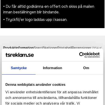
• Du får alltid godkänna en offert och skiss på mailen
innan beställningen blir bindande.
• Tryckfil/er logo laddas upp i kassan.
Produktinformation
Specifikationer
Pristabell
Recensioner
(
954
st)
Den dubbla pennan Samambu i bambu har två huvuden: En
kulspetspenna och en bläckfri penna. Den bläckfria sidan
Samtycke
Information
Om
kräver inga bläckpatroner eller påfyllning. Pennans svarta
grafitspets är utformad för att lämna synliga spår när den
kommer i kontakt med skrivytan. Att välja en penna tillverkad
av bambu främjar mer hållbara val och uppmuntrar användning
Denna webbplats använder cookies
av förnybara material. Kulspetspennan har blått bläck, en
Vi använder enhetsidentifierare för att anpassa innehållet
spetsstorlek på 1,00 mm och en skrivlängd på 600 meter. Den
och annonserna till användarna, tillhandahålla funktioner
bläckfria pennans skrivlängd: 1500 meter.
för sociala medier och analysera vår trafik. Vi