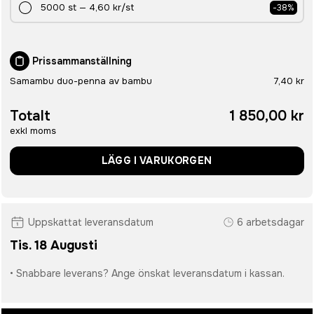
5000
st
—
4,60 kr
/st
-
38
%
Prissammanställning
Samambu duo-penna av bambu
7,40 kr
Totalt
1 850,00 kr
exkl moms
LÄGG I VARUKORGEN
Uppskattat leveransdatum
6 arbetsdagar
Tis. 18 Augusti
• Snabbare leverans? Ange önskat leveransdatum i kassan.