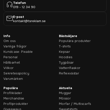
Telefon
019 - 12 34 90
E-post
kontakt@tsreklam.se
Info
Bästsäljare
Om oss
Populära produkter
Vanliga frågor
T-shirts
Kundcase: Pixable
Kepsar
Personal
Hoodies
Hållbarhet
Tygpåsar
Villkor
Vattenflaskor
Sekretesspolicy
Reflexvästar
Varumärken
Populära
Aktuella
Profilkläder
Muggar
Merchandise
Mössor
Profilprodukter
Morfar / Multiscarfs
Giveaways
Sweatshirts