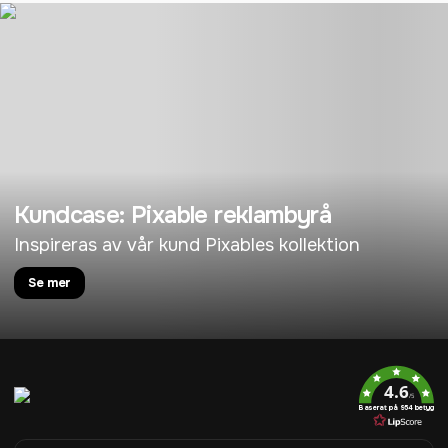
Kundcase: Pixable reklambyrå
Inspireras av vår kund Pixables kollektion
Se mer
4.6
/5
Baserat på 954 betyg