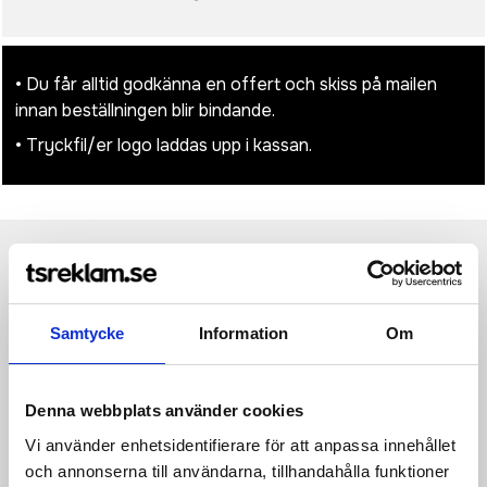
• Du får alltid godkänna en offert och skiss på mailen
innan beställningen blir bindande.
• Tryckfil/er logo laddas upp i kassan.
Produktinformation
Specifikationer
Pristabell
Recensioner
(
954
st)
Samtycke
Information
Om
Det här notisblocket är perfekt för att skriva ner snabba
anteckningar, påminnelser och listor. Den kompakta storleken
gör den idealisk för användning i hemmet, på kontoret eller i
skolan. Innehåller 3 olika typer av klisterlappar med 70 g/m2
Denna webbplats använder cookies
papper. 100 ark (10 x 7,5 cm), 25 ark (7,5 x 5 cm), plus totalt
125 små färgade klisterlappar (4,4 x 1,2 cm).
Vi använder enhetsidentifierare för att anpassa innehållet
och annonserna till användarna, tillhandahålla funktioner