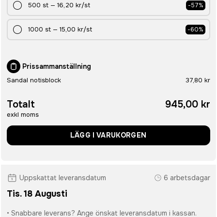
500
st
—
16,20 kr
/st
-
57
%
1000
st
—
15,00 kr
/st
-
60
%
Prissammanställning
Sandal notisblock
37,80 kr
Totalt
945,00 kr
exkl moms
LÄGG I VARUKORGEN
Uppskattat leveransdatum
6 arbetsdagar
Tis. 18 Augusti
• Snabbare leverans? Ange önskat leveransdatum i kassan.