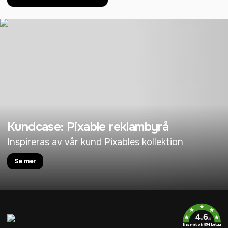
Kundcase: Pixable reklambyrå
Inspireras av vår kund Pixables kollektion
Se mer
4.6
/5
Baserat på 954 betyg