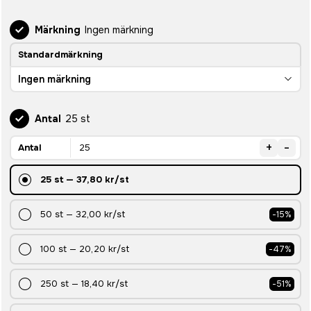
Märkning
Ingen märkning
Standardmärkning
Ingen märkning
Antal
25 st
+
-
Antal
25
st
—
37,80 kr
/st
50
st
—
32,00 kr
/st
-
15
%
100
st
—
20,20 kr
/st
-
47
%
250
st
—
18,40 kr
/st
-
51
%