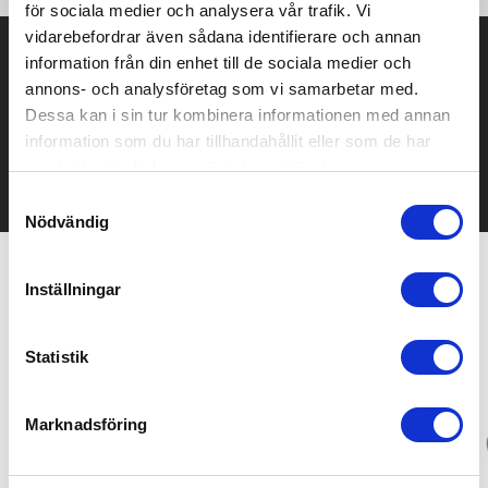
för sociala medier och analysera vår trafik. Vi
vidarebefordrar även sådana identifierare och annan
Prisuppgift på mailen?
information från din enhet till de sociala medier och
annons- och analysföretag som vi samarbetar med.
Kontakta oss här för att få förslag på produkt och pris över
Dessa kan i sin tur kombinera informationen med annan
mailen.
information som du har tillhandahållit eller som de har
Det går också utmärkt att bara ställa frågor!
samlat in när du har använt deras tjänster.
KONTAKTA OSS
Samtyckesval
Nödvändig
Inställningar
Relaterade produkter
Statistik
Marknadsföring