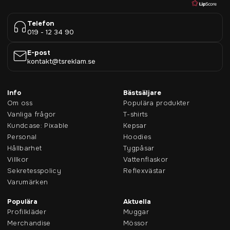
Telefon
019 - 12 34 90
E-post
kontakt@tsreklam.se
Info
Bästsäljare
Om oss
Populära produkter
Vanliga frågor
T-shirts
Kundcase: Pixable
Kepsar
Personal
Hoodies
Hållbarhet
Tygpåsar
Villkor
Vattenflaskor
Sekretesspolicy
Reflexvästar
Varumärken
Populära
Aktuella
Profilkläder
Muggar
Merchandise
Mössor