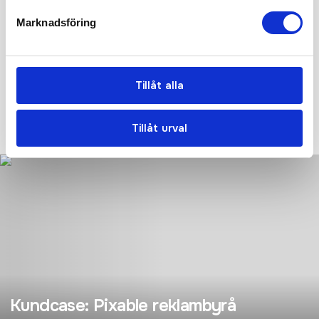
Marknadsföring
Vi hjälper er!
Få personlig hjälp av oss när ni beställer, vi finns här hela
resan, från första frågan tills ni har era nya produkter i handen.
Tillåt alla
Tryggt, prisvärt och i tid!
KONTAKTA OSS IDAG!
Tillåt urval
Kundcase: Pixable reklambyrå