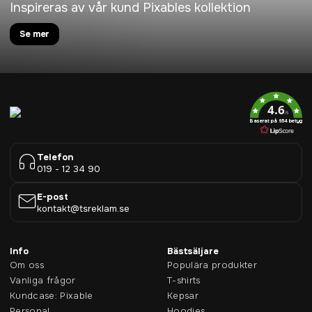
Inspireras av vår kund Pixables kollektion
Se mer
4.6
/5
Baserat på 954 betyg
Telefon
019 - 12 34 90
E-post
kontakt@tsreklam.se
Info
Bästsäljare
Om oss
Populära produkter
Vanliga frågor
T-shirts
Kundcase: Pixable
Kepsar
Personal
Hoodies