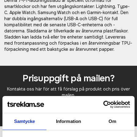
Denna 7-i-1-laddningssladd är speciellt utformad för
smartklockor och har fem utgångskontakter: Lightning, Type-
C, Apple Watch, Samsung Watch och en Garmin-kontakt. Den
har dubbla ingångsalternativ (USB-A och USB-C) för full
kompatibilitet med de senaste USB-C-enheterna och -
datorerna. Sladdarna är tillverkade av återvunna plastflaskor.
Sladden kan ladda två eller tre enheter samtidigt. Levereras
med frontanpassning och förpackas i en återvinningsbar TPU-
förpackning med ett bakstycke av återvunnet papper.
Prisuppgift på mailen?
Kontakta oss här för att få förslag på produkt och pris över
mailen.
Det går också utmärkt att bara ställa frågor!
KONTAKTA OSS
Samtycke
Information
Om