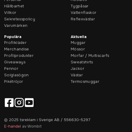
Hållbarhet
Tygpåsar
Villkor
Vattenflaskor
Sekretesspolicy
Reflexvästar
Varumärken
Populära
Aktuella
Profilkläder
Muggar
Merchandise
Mössor
Profilprodukter
Morfar / Multiscarfs
Giveaways
Sweatshirts
Pennor
Jackor
Solglasögon
Västar
Pikétröjor
Termosmuggar
© 2025 tsreklam i Sverige AB / 556630-5297
E-handel
av Wombit