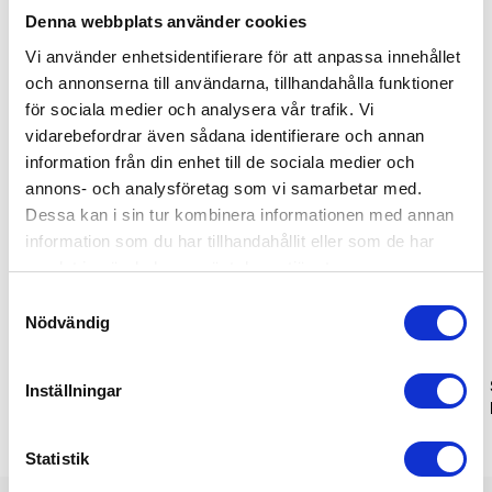
Denna webbplats använder cookies
Relaterade produkter
Vi använder enhetsidentifierare för att anpassa innehållet
och annonserna till användarna, tillhandahålla funktioner
Bästsäljare
Populär
för sociala medier och analysera vår trafik. Vi
vidarebefordrar även sådana identifierare och annan
information från din enhet till de sociala medier och
annons- och analysföretag som vi samarbetar med.
Dessa kan i sin tur kombinera informationen med annan
information som du har tillhandahållit eller som de har
samlat in när du har använt deras tjänster.
Samtyckesval
Nödvändig
Versatile 5-i-1
Troop 3-i-1 laddningskabel
Inställningar
laddningskabel
Statistik