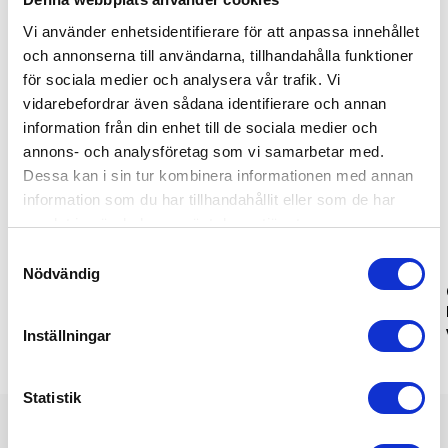
Recommended
Vi använder enhetsidentifierare för att anpassa innehållet
och annonserna till användarna, tillhandahålla funktioner
för sociala medier och analysera vår trafik. Vi
vidarebefordrar även sådana identifierare och annan
information från din enhet till de sociala medier och
annons- och analysföretag som vi samarbetar med.
Dessa kan i sin tur kombinera informationen med annan
information som du har tillhandahållit eller som de har
samlat in när du har använt deras tjänster.
Recycled
Samtyckesval
Nödvändig
Case Logic Invigo
Boxy Sling
tillbehörsväska
Inställningar
Statistik