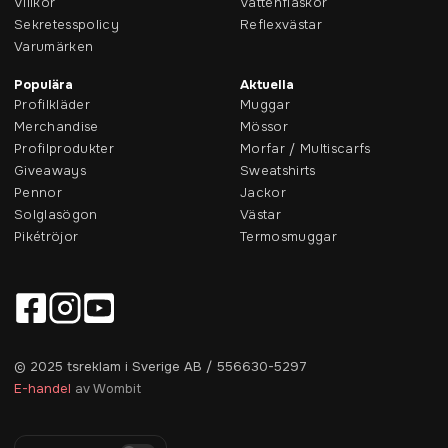
Villkor
Vattenflaskor
Sekretesspolicy
Reflexvästar
Varumärken
Populära
Aktuella
Profilkläder
Muggar
Merchandise
Mössor
Profilprodukter
Morfar / Multiscarfs
Giveaways
Sweatshirts
Pennor
Jackor
Solglasögon
Västar
Pikétröjor
Termosmuggar
© 2025 tsreklam i Sverige AB / 556630-5297
E-handel
av Wombit