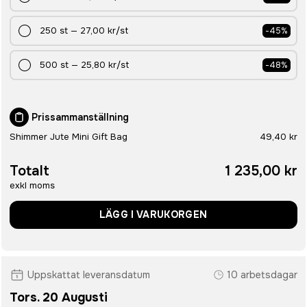
250
st
—
27,00 kr
/st
-
45
%
500
st
—
25,80 kr
/st
-
48
%
Prissammanställning
Shimmer Jute Mini Gift Bag
49,40 kr
Totalt
1 235,00 kr
exkl moms
LÄGG I VARUKORGEN
Uppskattat leveransdatum
10 arbetsdagar
Tors. 20 Augusti