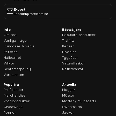
E-post
kontakt@tsreklam.se
Info
Bästsäljare
Om oss
Populära produkter
Vanliga frågor
T-shirts
Kundcase: Pixable
Kepsar
Personal
Hoodies
Hållbarhet
Tygpåsar
Villkor
Vattenflaskor
Sekretesspolicy
Reflexvästar
Varumärken
Populära
Aktuella
Profilkläder
Muggar
Merchandise
Mössor
Profilprodukter
Morfar / Multiscarfs
Giveaways
Sweatshirts
Pennor
Jackor