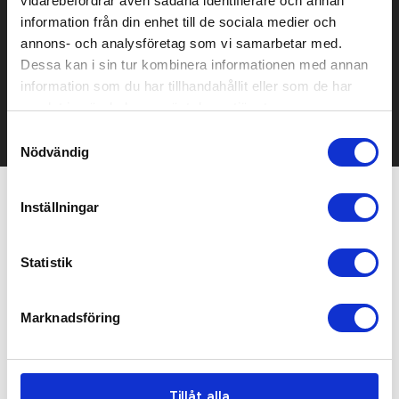
vidarebefordrar även sådana identifierare och annan
Prisuppgift på mailen?
information från din enhet till de sociala medier och
annons- och analysföretag som vi samarbetar med.
Kontakta oss här för att få förslag på produkt och pris över
Dessa kan i sin tur kombinera informationen med annan
mailen.
information som du har tillhandahållit eller som de har
Det går också utmärkt att bara ställa frågor!
samlat in när du har använt deras tjänster.
KONTAKTA OSS
Samtyckesval
Nödvändig
Inställningar
Relaterade produkter
Statistik
Marknadsföring
Tillåt alla