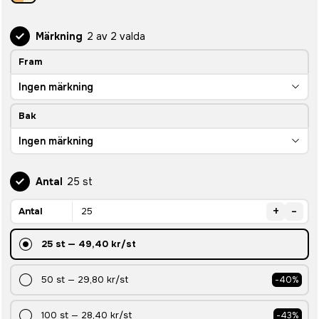
Märkning
2 av 2 valda
Fram
Ingen märkning
Bak
Ingen märkning
Antal
25 st
+
-
Antal
25
st
—
49,40 kr
/st
50
st
—
29,80 kr
/st
-
40
%
100
st
—
28,40 kr
/st
-
43
%