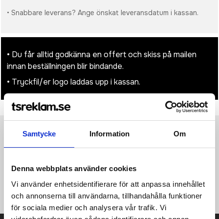
• Snabbare leverans? Ange önskat leveransdatum i kassan.
• Du får alltid godkänna en offert och skiss på mailen
innan beställningen blir bindande.
• Tryckfil/er logo laddas upp i kassan.
Samtycke
Information
Om
Produktinformation
Specifikationer
Pristabell
Recensioner
(
954
st)
·98% jute (laminerad), 2% metalliserade fibrer ·Guldskimrade
Denna webbplats använder cookies
garndetaljer ·Bomullshandtag (längd: 35 cm) ·Kapacitet: 6 liter
Vi använder enhetsidentifierare för att anpassa innehållet
·Mått: 26 x 22 x 14 cm ·Maximal tryckyta: 18 x 14 cm.
och annonserna till användarna, tillhandahålla funktioner
för sociala medier och analysera vår trafik. Vi