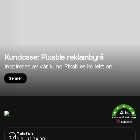
Kundcase: Pixable reklambyrå
Inspireras av vår kund Pixables kollektion
Se mer
4.6
/5
Baserat på 954 betyg
Telefon
019 - 12 34 90