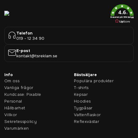
4.6
/5
Baserat på 954 betyg
Telefon
019 - 12 34 90
E-post
kontakt@tsreklam.se
Info
Bästsäljare
Om oss
Populära produkter
Vanliga frågor
T-shirts
Kundcase: Pixable
Kepsar
Personal
Hoodies
Hållbarhet
Tygpåsar
Villkor
Vattenflaskor
Sekretesspolicy
Reflexvästar
Varumärken