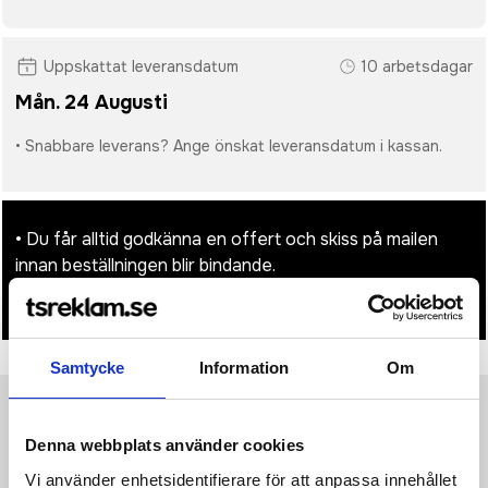
Uppskattat leveransdatum
10 arbetsdagar
Mån. 24 Augusti
• Snabbare leverans? Ange önskat leveransdatum i kassan.
• Du får alltid godkänna en offert och skiss på mailen
innan beställningen blir bindande.
• Tryckfil/er logo laddas upp i kassan.
Samtycke
Information
Om
Produktinformation
Specifikationer
Pristabell
Recensioner
(
954
st)
Denna webbplats använder cookies
Vi använder enhetsidentifierare för att anpassa innehållet