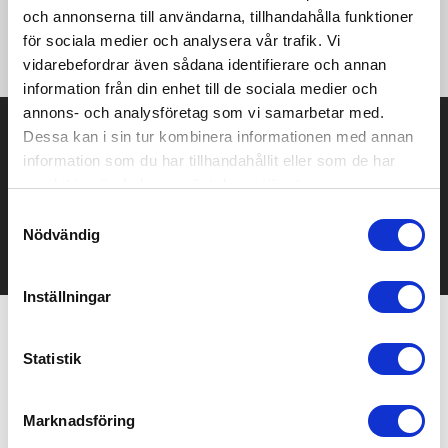
·380 g/m² ·100% Polyester (380 series anti-pill Symmetry
och annonserna till användarna, tillhandahålla funktioner
Fleece) ·Fleece cuffs ·2 zipped lower pockets ·Adjustable
för sociala medier och analysera vår trafik. Vi
shockcord hem
vidarebefordrar även sådana identifierare och annan
information från din enhet till de sociala medier och
annons- och analysföretag som vi samarbetar med.
Prisuppgift på mailen?
Dessa kan i sin tur kombinera informationen med annan
information som du har tillhandahållit eller som de har
Kontakta oss här för att få förslag på produkt och pris över
samlat in när du har använt deras tjänster.
mailen.
Det går också utmärkt att bara ställa frågor!
Samtyckesval
Nödvändig
KONTAKTA OSS
Inställningar
Relaterade produkter
Statistik
Bästsäljare
Bästsäljare
Marknadsföring