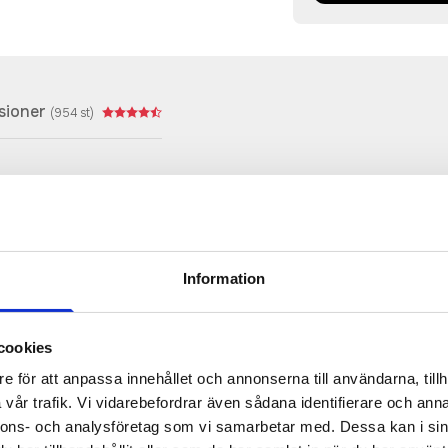
sioner
(
954
st)
Prisuppgift på mailen?
Information
a oss här för att få förslag på produkt och pris över
Det går också utmärkt att bara ställa frågor!
cookies
KONTAKTA OSS
e för att anpassa innehållet och annonserna till användarna, tillh
vår trafik. Vi vidarebefordrar även sådana identifierare och anna
nnons- och analysföretag som vi samarbetar med. Dessa kan i sin