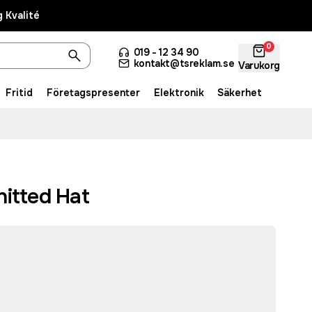
 Kvalité
0
019 - 12 34 90
kontakt@tsreklam.se
Varukorg
Fritid
Företagspresenter
Elektronik
Säkerhet
nitted Hat