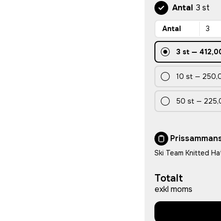
Antal
3 st
Antal
3
st
—
412,0
10
st
—
250,0
50
st
—
225,
Prissammans
Ski Team Knitted Ha
Totalt
exkl moms