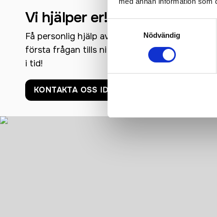
med annan information som du 
Vi hjälper er!
Samtyckesval
Få personlig hjälp av oss när ni beställer, vi fin
Nödvändig
första frågan tills ni har era nya produkter i h
i tid!
KONTAKTA OSS IDAG!