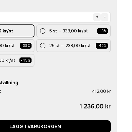
+
-
0 kr
/st
5
st
—
338,00 kr
/st
-
18
%
0 kr
/st
25
st
—
238,00 kr
/st
-
39
%
-
42
%
00 kr
/st
-
45
%
tällning
t
412,00 kr
1 236,00 kr
LÄGG I VARUKORGEN