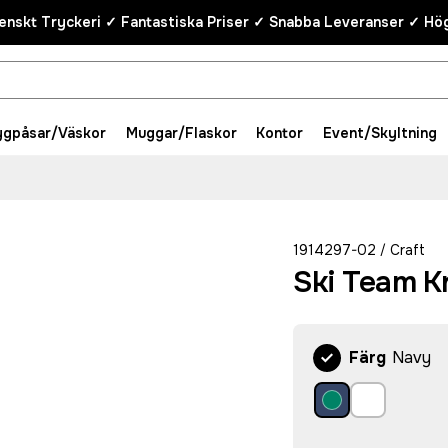
enskt Tryckeri ✓ Fantastiska Priser ✓ Snabba Leveranser ✓ Hög
ygpåsar/Väskor
Muggar/Flaskor
Kontor
Event/Skyltning
1914297-02
Craft
/
Ski Team K
Färg
Navy