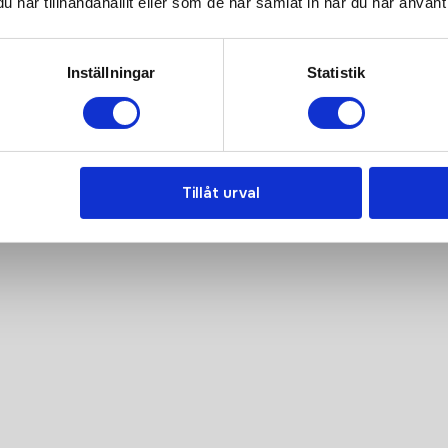
har tillhandahållit eller som de har samlat in när du har använt 
ns här hela resan, från
Inställningar
Statistik
anden. Tryggt, prisvärt och
Tillåt urval