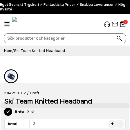
Eget Svenskt Tryckeri ✓ Fantastiska Priser ✓ Snabba Leveranser ✓ Hög
Kvalité
0
Hem
/
Ski Team Knitted Headband
1914299-02
Craft
/
Ski Team Knitted Headband
Antal
3 st
+
-
Antal