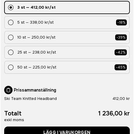
3
st
—
412,00 kr
/st
5
st
—
338,00 kr
/st
-
18
%
10
st
—
250,00 kr
/st
-
39
%
25
st
—
238,00 kr
/st
-
42
%
50
st
—
225,00 kr
/st
-
45
%
Prissammanställning
Ski Team Knitted Headband
412,00 kr
Totalt
1 236,00 kr
exkl moms
LÄGG I VARUKORGEN