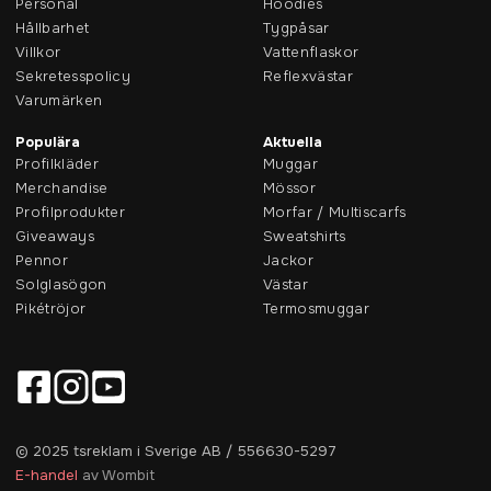
Personal
Hoodies
Hållbarhet
Tygpåsar
Villkor
Vattenflaskor
Sekretesspolicy
Reflexvästar
Varumärken
Populära
Aktuella
Profilkläder
Muggar
Merchandise
Mössor
Profilprodukter
Morfar / Multiscarfs
Giveaways
Sweatshirts
Pennor
Jackor
Solglasögon
Västar
Pikétröjor
Termosmuggar
© 2025 tsreklam i Sverige AB / 556630-5297
E-handel
av Wombit