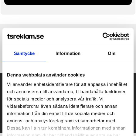
Produktinformation
Specifikationer
Pristabell
Recensioner
(
954
st)
Samtycke
Information
Om
Casual knitted hat.
Denna webbplats använder cookies
Prisuppgift på mailen?
Vi använder enhetsidentifierare för att anpassa innehållet
och annonserna till användarna, tillhandahålla funktioner
Kontakta oss här för att få förslag på produkt och pris över
för sociala medier och analysera vår trafik. Vi
mailen.
vidarebefordrar även sådana identifierare och annan
Det går också utmärkt att bara ställa frågor!
information från din enhet till de sociala medier och
KONTAKTA OSS
annons- och analysföretag som vi samarbetar med.
Dessa kan i sin tur kombinera informationen med annan
information som du har tillhandahållit eller som de har