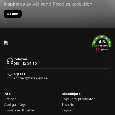
Inspireras av vår kund Pixables kollektion
Se mer
4.6
/5
Baserat på 954 betyg
Telefon
019 - 12 34 90
E-post
kontakt@tsreklam.se
Info
Bästsäljare
Om oss
Populära produkter
Vanliga frågor
T-shirts
Kundcase: Pixable
Kepsar