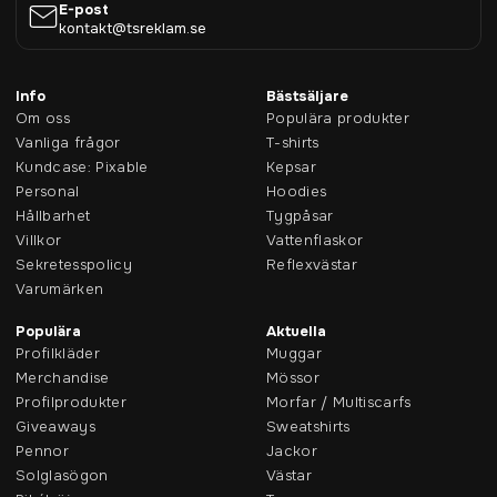
E-post
kontakt@tsreklam.se
Info
Bästsäljare
Om oss
Populära produkter
Vanliga frågor
T-shirts
Kundcase: Pixable
Kepsar
Personal
Hoodies
Hållbarhet
Tygpåsar
Villkor
Vattenflaskor
Sekretesspolicy
Reflexvästar
Varumärken
Populära
Aktuella
Profilkläder
Muggar
Merchandise
Mössor
Profilprodukter
Morfar / Multiscarfs
Giveaways
Sweatshirts
Pennor
Jackor
Solglasögon
Västar