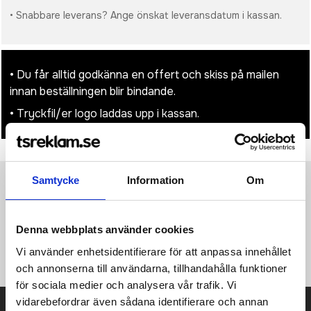
• Snabbare leverans? Ange önskat leveransdatum i kassan.
• Du får alltid godkänna en offert och skiss på mailen
innan beställningen blir bindande.
• Tryckfil/er logo laddas upp i kassan.
Samtycke
Information
Om
Produktinformation
Specifikationer
Pristabell
Recensioner
(
954
st)
Denna webbplats använder cookies
Tunt som ett kreditkort! Detta USB-minne har en tunn kropp,
för extra bekvämlighet när du bär USB-minnet i fickan.
Vi använder enhetsidentifierare för att anpassa innehållet
och annonserna till användarna, tillhandahålla funktioner
för sociala medier och analysera vår trafik. Vi
vidarebefordrar även sådana identifierare och annan