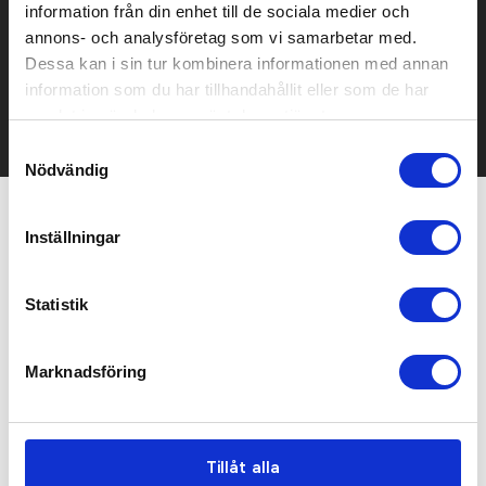
Prisuppgift på mailen?
information från din enhet till de sociala medier och
annons- och analysföretag som vi samarbetar med.
Kontakta oss här för att få förslag på produkt och pris över
Dessa kan i sin tur kombinera informationen med annan
mailen.
Det går också utmärkt att bara ställa frågor!
information som du har tillhandahållit eller som de har
samlat in när du har använt deras tjänster.
KONTAKTA OSS
Samtyckesval
Nödvändig
Relaterade produkter
Inställningar
Statistik
Marknadsföring
Tillåt alla