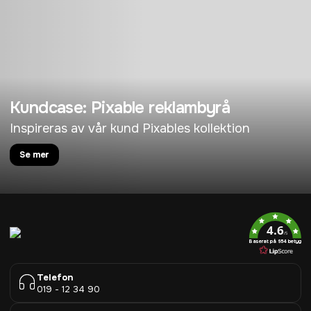
Kundcase: Pixable reklambyrå
Inspireras av vår kund Pixables kollektion
Se mer
4.6
/5
Baserat på 954 betyg
Telefon
019 - 12 34 90