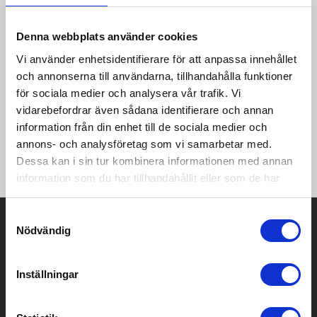
·Frampanel och skärm: 100% bomull
·Bakpaneler: 100% polyester (mesh)
Denna webbplats använder cookies
·Keps med 5 paneler
Vi använder enhetsidentifierare för att anpassa innehållet
och annonserna till användarna, tillhandahålla funktioner
·Sömlös frontpanel
för sociala medier och analysera vår trafik. Vi
·Skärm med sex raders söm
vidarebefordrar även sådana identifierare och annan
information från din enhet till de sociala medier och
·Retro Design snapback storleksjustering
annons- och analysföretag som vi samarbetar med.
·Perfekt för tryckning och brodering.
Dessa kan i sin tur kombinera informationen med annan
information som du har tillhandahållit eller som de har
samlat in när du har använt deras tjänster.
Samtyckesval
Prisuppgift på mailen?
Nödvändig
Kontakta oss här för att få förslag på produkt och pris över
mailen.
Inställningar
Det går också utmärkt att bara ställa frågor!
KONTAKTA OSS