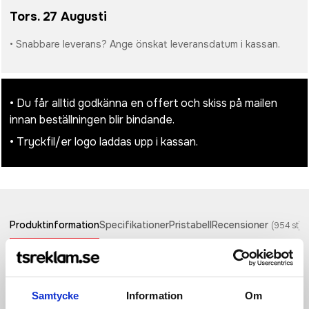
Tors. 27 Augusti
• Snabbare leverans? Ange önskat leveransdatum i kassan.
• Du får alltid godkänna en offert och skiss på mailen
innan beställningen blir bindande.
• Tryckfil/er logo laddas upp i kassan.
Produktinformation
Specifikationer
Pristabell
Recensioner
(
954
st)
Snygg trucker keps med snapback! Ventilerande paneler. 5
paneler med storleksjustering i retrostil. Böjd skärm och många
olika färgkombinationer.
Samtycke
Information
Om