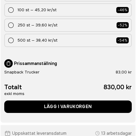
100
st
—
45,20 kr
/st
-
46
%
250
st
—
39,60 kr
/st
-
52
%
500
st
—
38,40 kr
/st
-
54
%
Prissammanställning
Snapback Trucker
83,00 kr
Totalt
830,00 kr
exkl moms
LÄGG I VARUKORGEN
Uppskattat leveransdatum
13 arbetsdagar