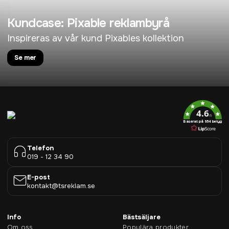
Kundcase: Pixable reklambyrå
Inspireras av vår kund Pixables kollektion
Se mer
4.6
/5
Baserat på 954 betyg
Telefon
019 - 12 34 90
E-post
kontakt@tsreklam.se
Info
Bästsäljare
Om oss
Populära produkter