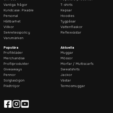
Vanliga frågor
T-shirts
Kundcase: Pixable
Kepsar
Personal
Hoodies
Hållbarhet
Tygpåsar
Villkor
Vattenflaskor
Sekretesspolicy
Reflexvästar
Varumärken
Populära
Aktuella
Profilkläder
Muggar
Merchandise
Mössor
Profilprodukter
Morfar / Multiscarfs
Giveaways
Sweatshirts
Pennor
Jackor
Solglasögon
Västar
Pikétröjor
Termosmuggar