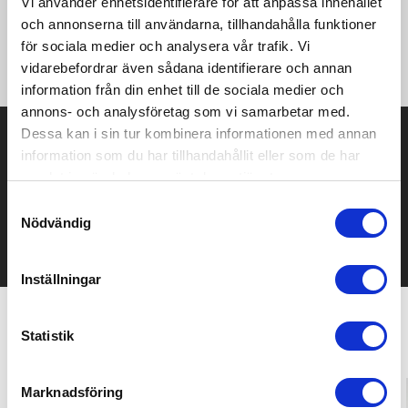
Vi använder enhetsidentifierare för att anpassa innehållet
smooth printing surface, ideal for DTG ·Non-topstitched,
classic width, rib collar ·Shoulder-to-shoulders neck tape
och annonserna till användarna, tillhandahålla funktioner
·Tubular fabric (except size S, which has side seams) ·Tear
för sociala medier och analysera vår trafik. Vi
away label ·Modern classic fit.
vidarebefordrar även sådana identifierare och annan
information från din enhet till de sociala medier och
annons- och analysföretag som vi samarbetar med.
Dessa kan i sin tur kombinera informationen med annan
Prisuppgift på mailen?
information som du har tillhandahållit eller som de har
Kontakta oss här för att få förslag på produkt och pris över
samlat in när du har använt deras tjänster.
mailen.
Samtyckesval
Det går också utmärkt att bara ställa frågor!
Nödvändig
KONTAKTA OSS
Inställningar
Statistik
Relaterade produkter
Marknadsföring
Bästsäljare
Populär