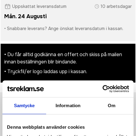
Uppskattat leveransdatum
10 arbetsdagar
Mån. 24 Augusti
• Snabbare leverans? Ange önskat leveransdatum i kassan.
• Du får alltid godkänna en offert och skiss på mailen
innan beställningen blir bindande.
• Tryckfil/er logo laddas upp i kassan.
Samtycke
Information
Om
Produktinformation
Specifikationer
Pristabell
Recensioner
(
954
st)
·183 g/m² ·100% Cotton, ring spun ·(Sport Grey: 90% Cotton,
Denna webbplats använder cookies
10% Polyester) ·High stitch density fabric that offers a