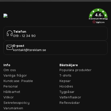
4.6
/5
Baserat på 954 betyg
Telefon
019 - 12 34 90
E-post
kontakt@tsreklam.se
Info
Bästsäljare
Om oss
Populära produkter
Vanliga frågor
T-shirts
Kundcase: Pixable
Kepsar
Personal
Hoodies
Hållbarhet
Tygpåsar
Villkor
Vattenflaskor
Sekretesspolicy
Reflexvästar
Varumärken