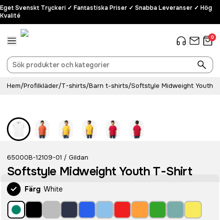
Eget Svenskt Tryckeri ✓ Fantastiska Priser ✓ Snabba Leveranser ✓ Hög
Kvalité
0
Hem
/
Profilkläder
/
T-shirts
/
Barn t-shirts
/
Softstyle Midweight Youth T
65000B-12109-01
Gildan
/
Softstyle Midweight Youth T-Shirt
Färg
White