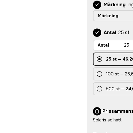
Märkning
In
Märkning
Antal
25 st
Antal
25
st
—
46,2
100
st
—
26,6
500
st
—
24,
Prissammans
Solaris solhatt