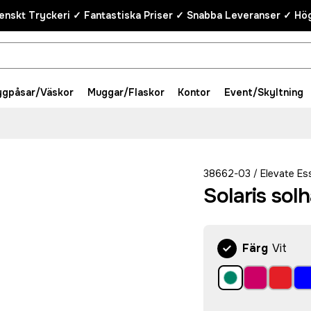
enskt Tryckeri ✓ Fantastiska Priser ✓ Snabba Leveranser ✓ Hög
ygpåsar/Väskor
Muggar/Flaskor
Kontor
Event/Skyltning
38662-03
Elevate Es
/
Solaris solh
Färg
Vit