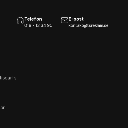
Telefon
E-post
019 - 12 34 90
kontakt@tsreklam.se
tiscarfs
ar