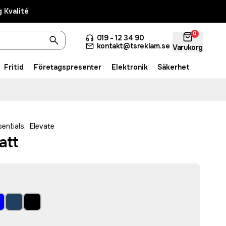
 Kvalité
0
019 - 12 34 90
kontakt@tsreklam.se
Varukorg
Fritid
Företagspresenter
Elektronik
Säkerhet
sentials
,
Elevate
att