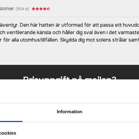
sioner
(
954
st)
usäventyr. Den här hatten är utformad för att passa ett huvu
 och ventilerande känsla och håller dig sval även i det varmas
 för alla utomhustillfällen. Skydda dig mot solens strålar samt
Prisuppgift på mailen?
a oss här för att få förslag på produkt och pris över
Det går också utmärkt att bara ställa frågor!
Information
KONTAKTA OSS
cookies