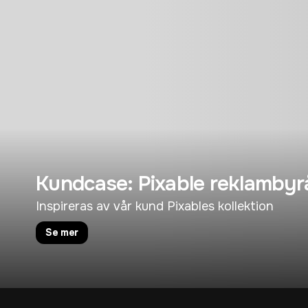
Kundcase: Pixable reklambyr
Inspireras av vår kund Pixables kollektion
Se mer