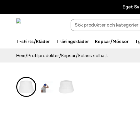
Eget Sv
T-shirts/Kläder
Träningskläder
Kepsar/Mössor
T
Hem
/
Profilprodukter
/
Kepsar
/
Solaris solhatt
Bästsäljare