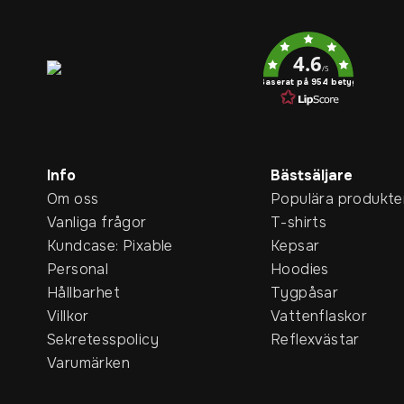
Service rating
4.6
/5
Baserat på 954 betyg
Info
Bästsäljare
Om oss
Populära produkte
Vanliga frågor
T-shirts
Kundcase: Pixable
Kepsar
Personal
Hoodies
Hållbarhet
Tygpåsar
Villkor
Vattenflaskor
Sekretesspolicy
Reflexvästar
Varumärken