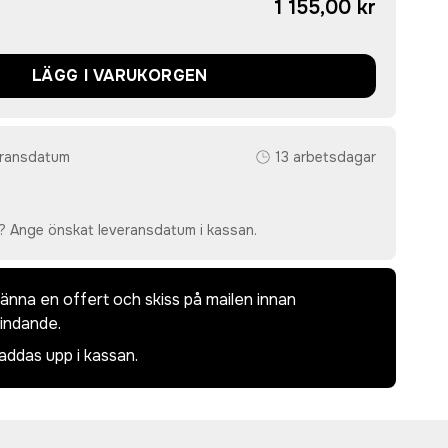
1 155,00 kr
LÄGG I VARUKORGEN
eransdatum
13 arbetsdagar
? Ange önskat leveransdatum i kassan.
dkänna en offert och skiss på mailen innan
bindande.
laddas upp i kassan.