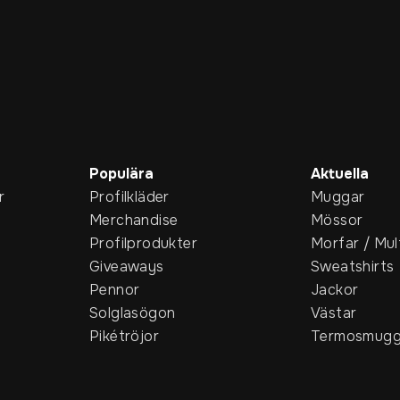
Populära
Aktuella
r
Profilkläder
Muggar
Merchandise
Mössor
Profilprodukter
Morfar / Mul
Giveaways
Sweatshirts
Pennor
Jackor
Solglasögon
Västar
Pikétröjor
Termosmugg