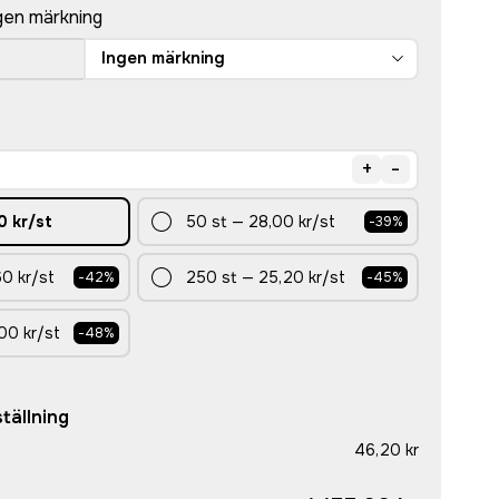
gen märkning
Ingen märkning
+
-
0 kr
/st
50
st
—
28,00 kr
/st
-
39
%
0 kr
/st
250
st
—
25,20 kr
/st
-
42
%
-
45
%
00 kr
/st
-
48
%
tällning
46,20 kr