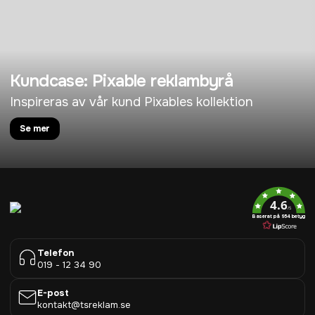
Kundcase: Pixable reklambyrå
Inspireras av vår kund Pixables kollektion
Se mer
4.6
/5
Baserat på 954 betyg
Telefon
019 - 12 34 90
E-post
kontakt@tsreklam.se