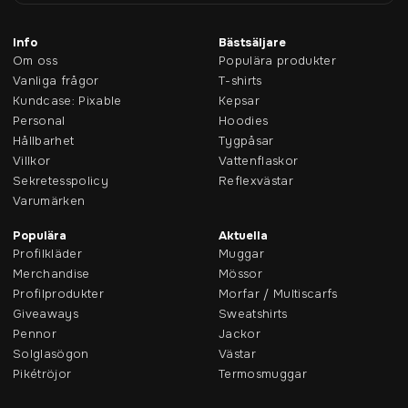
Info
Bästsäljare
Om oss
Populära produkter
Vanliga frågor
T-shirts
Kundcase: Pixable
Kepsar
Personal
Hoodies
Hållbarhet
Tygpåsar
Villkor
Vattenflaskor
Sekretesspolicy
Reflexvästar
Varumärken
Populära
Aktuella
Profilkläder
Muggar
Merchandise
Mössor
Profilprodukter
Morfar / Multiscarfs
Giveaways
Sweatshirts
Pennor
Jackor
Solglasögon
Västar
Pikétröjor
Termosmuggar