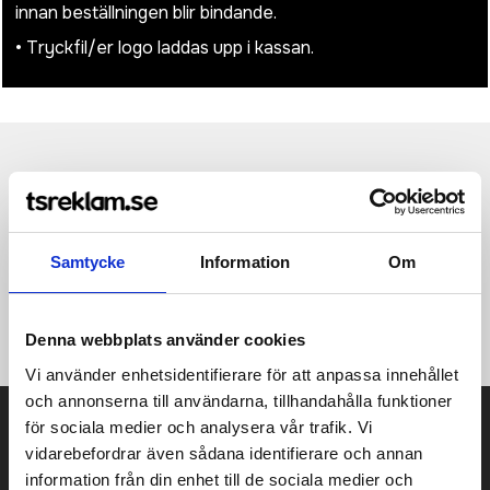
innan beställningen blir bindande.
• Tryckfil/er logo laddas upp i kassan.
Produktinformation
Specifikationer
Pristabell
Recensioner
(
954
st)
·210 g/m² ·Kjol: 100% polyester, byxa: 95% bomull, 5% elastan
·Platt elastiskt midjeband ·Kjol med integrerad sportbyxa
Samtycke
Information
Om
·Flatlocksidosömmar ·Honeycomb tyg ·Snabb
uppsugningsförmåga, behåller huden sval & bekväm ·Oerhört
lätt, vindtät ·Lämplig för brodering.
Denna webbplats använder cookies
Vi använder enhetsidentifierare för att anpassa innehållet
och annonserna till användarna, tillhandahålla funktioner
Prisuppgift på mailen?
för sociala medier och analysera vår trafik. Vi
vidarebefordrar även sådana identifierare och annan
Kontakta oss här för att få förslag på produkt och pris över
information från din enhet till de sociala medier och