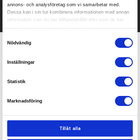
mailen.
annons- och analysföretag som vi samarbetar med.
Det går också utmärkt att bara ställa frågor!
Dessa kan i sin tur kombinera informationen med annan
KONTAKTA OSS
information som du har tillhandahållit eller som de har
samlat in när du har använt deras tjänster.
Samtyckesval
Nödvändig
Relaterade produkter
Inställningar
Statistik
Marknadsföring
Tillåt alla