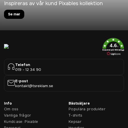
Inspireras av vår kund Pixables kollektion
Se mer
4.6
/5
Baserat på 954 betyg
Telefon
019 - 12 34 90
E-post
kontakt@tsreklam.se
Info
Bästsäljare
Om oss
Populära produkter
Vanliga frågor
T-shirts
Kundcase: Pixable
Kepsar
Personal
Hoodies