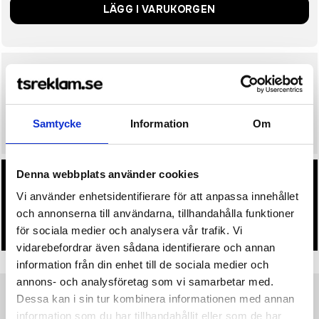
LÄGG I VARUKORGEN
Uppskattat leveransdatum
10 arbetsdagar
Mån. 24 Augusti
Samtycke
Information
Om
• Snabbare leverans? Ange önskat leveransdatum i kassan.
Denna webbplats använder cookies
• Du får alltid godkänna en offert och skiss på mailen
Vi använder enhetsidentifierare för att anpassa innehållet
innan beställningen blir bindande.
och annonserna till användarna, tillhandahålla funktioner
• Tryckfil/er logo laddas upp i kassan.
för sociala medier och analysera vår trafik. Vi
vidarebefordrar även sådana identifierare och annan
information från din enhet till de sociala medier och
annons- och analysföretag som vi samarbetar med.
Dessa kan i sin tur kombinera informationen med annan
Produktinformation
Specifikationer
Pristabell
Recensioner
(
954
st)
information som du har tillhandahållit eller som de har