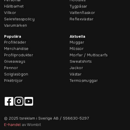
Hållbarhet
Tygpåsar
Villkor
Vattenflaskor
Sekretesspolicy
Reflexvästar
Varumärken
Populära
Aktuella
Profilkläder
Muggar
Merchandise
Mössor
Profilprodukter
Morfar / Multiscarfs
Giveaways
Sweatshirts
Pennor
Jackor
Solglasögon
Västar
Pikétröjor
Termosmuggar
© 2025 tsreklam i Sverige AB / 556630-5297
E-handel
av Wombit