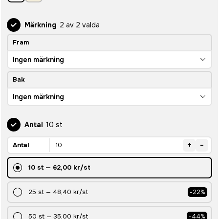
Märkning
2 av 2 valda
Fram
Ingen märkning
Bak
Ingen märkning
Antal
10 st
+
-
Antal
10
st
—
62,00 kr
/st
25
st
—
48,40 kr
/st
-
22
%
50
st
—
35,00 kr
/st
-
44
%