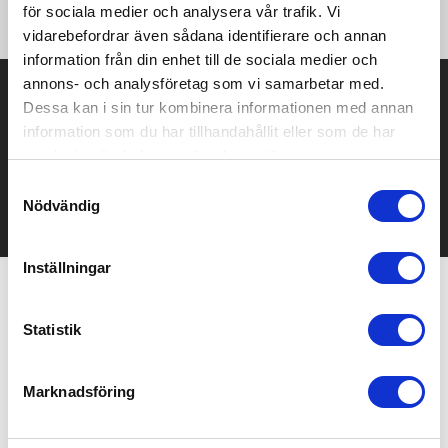
cm ·Maximal tryckyta: 38 x 42 cm.
för sociala medier och analysera vår trafik. Vi
vidarebefordrar även sådana identifierare och annan
information från din enhet till de sociala medier och
annons- och analysföretag som vi samarbetar med.
Prisuppgift på mailen?
Dessa kan i sin tur kombinera informationen med annan
information som du har tillhandahållit eller som de har
Kontakta oss här för att få förslag på produkt och pris över
mailen.
samlat in när du har använt deras tjänster.
Det går också utmärkt att bara ställa frågor!
Samtyckesval
Nödvändig
KONTAKTA OSS
Inställningar
Relaterade produkter
Statistik
Marknadsföring