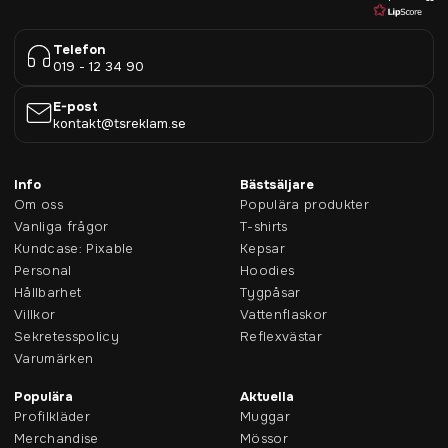
Telefon
019 - 12 34 90
E-post
kontakt@tsreklam.se
Info
Bästsäljare
Om oss
Populära produkter
Vanliga frågor
T-shirts
Kundcase: Pixable
Kepsar
Personal
Hoodies
Hållbarhet
Tygpåsar
Villkor
Vattenflaskor
Sekretesspolicy
Reflexvästar
Varumärken
Populära
Aktuella
Profilkläder
Muggar
Merchandise
Mössor