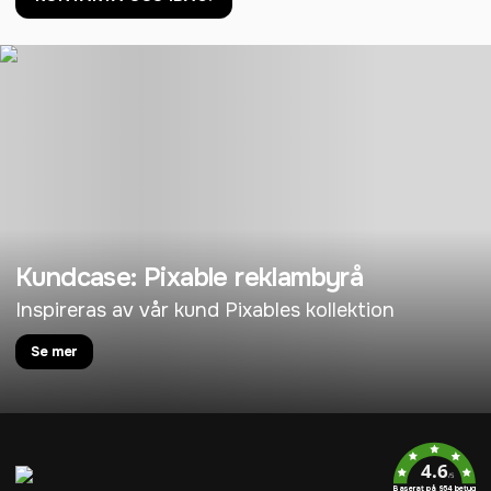
Kundcase: Pixable reklambyrå
Inspireras av vår kund Pixables kollektion
Se mer
4.6
/5
Baserat på 954 betyg