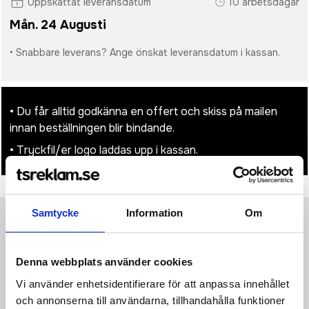
Uppskattat leveransdatum
10 arbetsdagar
Mån. 24 Augusti
• Snabbare leverans? Ange önskat leveransdatum i kassan.
• Du får alltid godkänna en offert och skiss på mailen
innan beställningen blir bindande.
• Tryckfil/er logo laddas upp i kassan.
Samtycke
Information
Om
Produktinformation
Specifikationer
Pristabell
Recensioner
(
954
st)
Denna webbplats använder cookies
·100% polyester (300D) ·Handtag (längd: 67 cm)
Vi använder enhetsidentifierare för att anpassa innehållet
·Tryckoptimerad ·Yta för sublimering av högupplösta bilder
·Kan dekoreras på båda sidor ·Kapacitet: 10 liter ·Mått: 38 x 42
och annonserna till användarna, tillhandahålla funktioner