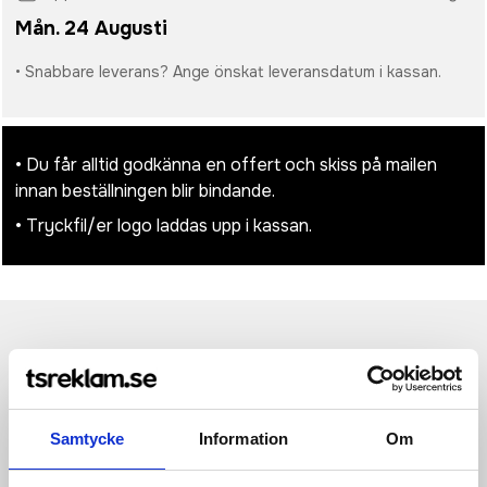
Mån. 24 Augusti
• Snabbare leverans? Ange önskat leveransdatum i kassan.
• Du får alltid godkänna en offert och skiss på mailen
innan beställningen blir bindande.
• Tryckfil/er logo laddas upp i kassan.
Produktinformation
Specifikationer
Pristabell
Recensioner
(
954
st)
SubZ Fleece Vest är en mjuk träningsväst och ett perfekt
förstärkningsplagg i förhållanden där jacka ännu inte krävs.
Samtycke
Information
Om
Denna mångsidiga träningsväst är sydd i ett mjukt men relativt
kraftigt fleecematerial som ger både hög komfort och bra