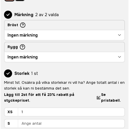
Märkning
2 av 2 valda
Bröst
Ingen märkning
Rygg
Ingen märkning
Storlek
1 st
Minst 1st. Osäkra på vilka storlekar ni vill ha? Ange totalt antal i en
storlek så kan ni bestämma det sen.
Lägg till 2st för att få 23% rabatt på
Se
styckepriset.
pristabell.
XS
S