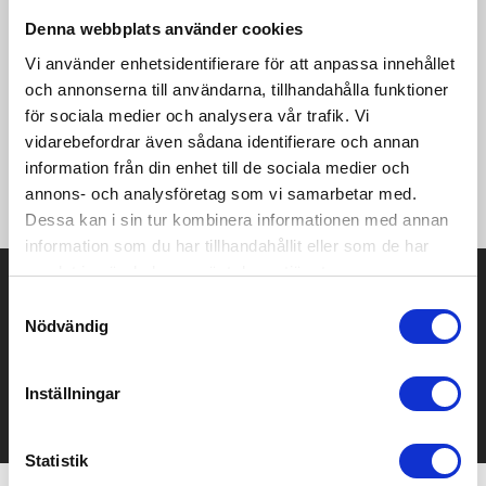
slitstyrka. Plagget har dessutom perforeringar i ryggen som
Denna webbplats använder cookies
ger extra ventilation och möjliggör effektiv
temperaturreglering vid fysisk aktivitet. Denna typ av väst är
Vi använder enhetsidentifierare för att anpassa innehållet
perfekt under perioder där en jacka är för mycket och en tröja
och annonserna till användarna, tillhandahålla funktioner
inte räcker till, vilket gör den till ett idealiskt plagg för
för sociala medier och analysera vår trafik. Vi
oförutsägbara väderförhållanden. • Mjuk polyesterfleece •
vidarebefordrar även sådana identifierare och annan
Perforerad i ryggen för extra ventilation • Vävd polyester på
information från din enhet till de sociala medier och
kragens utsida • Två sidfickor med dold dragkedja •
Reflekterande etikett framtill • Regular fit
annons- och analysföretag som vi samarbetar med.
Dessa kan i sin tur kombinera informationen med annan
information som du har tillhandahållit eller som de har
samlat in när du har använt deras tjänster.
Prisuppgift på mailen?
Samtyckesval
Nödvändig
Kontakta oss här för att få förslag på produkt och pris över
mailen.
Det går också utmärkt att bara ställa frågor!
Inställningar
KONTAKTA OSS
Statistik