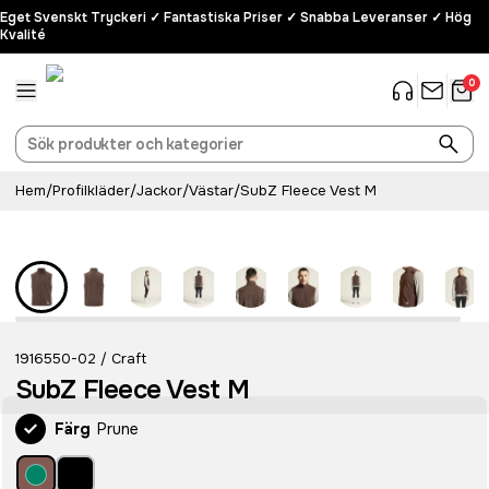
Eget Svenskt Tryckeri ✓ Fantastiska Priser ✓ Snabba Leveranser ✓ Hög
Kvalité
0
Hem
/
Profilkläder
/
Jackor
/
Västar
/
SubZ Fleece Vest M
Recycled
1916550-02
Craft
/
SubZ Fleece Vest M
Färg
Prune