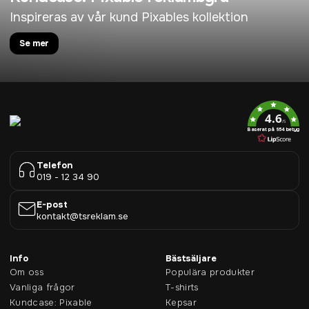
Inspireras av vår kund Pixables kollektion
Se mer
4.6
/5
Baserat på 954 betyg
Telefon
019 - 12 34 90
E-post
kontakt@tsreklam.se
Info
Bästsäljare
Om oss
Populära produkter
Vanliga frågor
T-shirts
Kundcase: Pixable
Kepsar