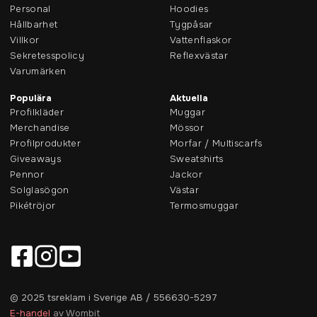
Personal
Hoodies
Hållbarhet
Tygpåsar
Villkor
Vattenflaskor
Sekretesspolicy
Reflexvästar
Varumärken
Populära
Aktuella
Profilkläder
Muggar
Merchandise
Mössor
Profilprodukter
Morfar / Multiscarfs
Giveaways
Sweatshirts
Pennor
Jackor
Solglasögon
Västar
Pikétröjor
Termosmuggar
© 2025 tsreklam i Sverige AB / 556630-5297
E-handel
av Wombit