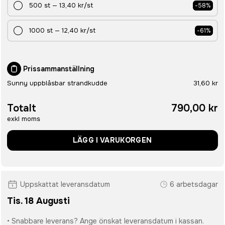
500
st
—
13,40 kr
/st
-
58
%
1000
st
—
12,40 kr
/st
-
61
%
Prissammanställning
Sunny uppblåsbar strandkudde
31,60 kr
Totalt
790,00 kr
exkl moms
LÄGG I VARUKORGEN
Uppskattat leveransdatum
6 arbetsdagar
Tis. 18 Augusti
• Snabbare leverans? Ange önskat leveransdatum i kassan.