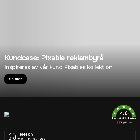
Kundcase: Pixable reklambyrå
Inspireras av vår kund Pixables kollektion
Se mer
4.6
/5
Baserat på 954 betyg
Telefon
019 - 12 34 90