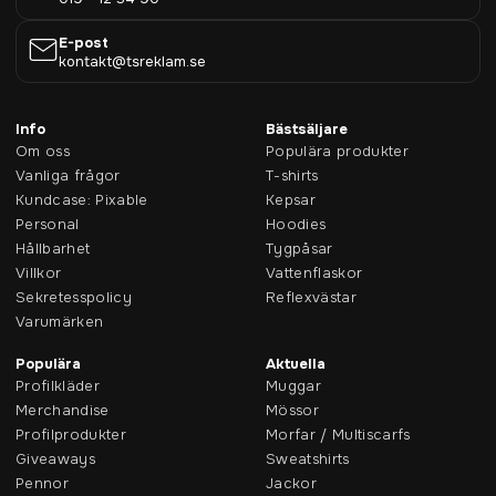
E-post
kontakt@tsreklam.se
Info
Bästsäljare
Om oss
Populära produkter
Vanliga frågor
T-shirts
Kundcase: Pixable
Kepsar
Personal
Hoodies
Hållbarhet
Tygpåsar
Villkor
Vattenflaskor
Sekretesspolicy
Reflexvästar
Varumärken
Populära
Aktuella
Profilkläder
Muggar
Merchandise
Mössor
Profilprodukter
Morfar / Multiscarfs
Giveaways
Sweatshirts
Pennor
Jackor