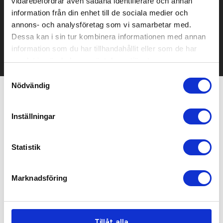
vidarebefordrar även sådana identifierare och annan
information från din enhet till de sociala medier och
Kontakta oss här för att få förslag på produkt och pris över
annons- och analysföretag som vi samarbetar med.
mailen.
Det går också utmärkt att bara ställa frågor!
Dessa kan i sin tur kombinera informationen med annan
information som du har tillhandahållit eller som de har
KONTAKTA OSS
samlat in när du har använt deras tjänster.
Samtyckesval
Nödvändig
Relaterade produkter
Inställningar
Statistik
Marknadsföring
Tillåt alla