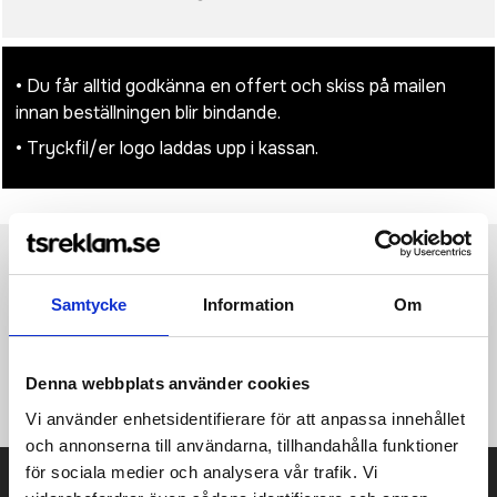
• Du får alltid godkänna en offert och skiss på mailen
innan beställningen blir bindande.
• Tryckfil/er logo laddas upp i kassan.
Produktinformation
Specifikationer
Pristabell
Recensioner
(
954
st)
Samtycke
Information
Om
Njut av ultimat avkoppling på stranden med den här
uppblåsbara strandkudden, utformad för att ge ditt huvud
Denna webbplats använder cookies
stöd medan du njuter av solen. Storlek: 56 x 36,5 x 20,5 cm.
Vi använder enhetsidentifierare för att anpassa innehållet
och annonserna till användarna, tillhandahålla funktioner
för sociala medier och analysera vår trafik. Vi
Prisuppgift på mailen?