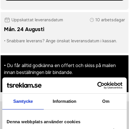
Uppskattat leveransdatum
10 arbetsdagar
Mån. 24 Augusti
• Snabbare leverans? Ange önskat leveransdatum i kassan.
• Du får alltid godkänna en offert och skiss på mailen
innan beställningen blir bindande.
• Tryckfil/er logo laddas upp i kassan.
Samtycke
Information
Om
Produktinformation
Specifikationer
Pristabell
Recensioner
(
954
st)
Denna webbplats använder cookies