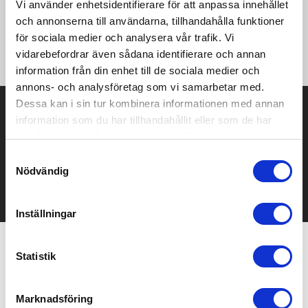
Vi använder enhetsidentifierare för att anpassa innehållet
·310 g/m² ·70% ringspunnen bomull, 30% polyester ·Långfibrig
och annonserna till användarna, tillhandahålla funktioner
egyptisk bomull ·3-tråds tyg med mjuk yta ·Dubbelt färgad för
starka färger ·Kammad insida ·2 sidofickor och 1 bakficka ·Ribb
för sociala medier och analysera vår trafik. Vi
med lycra för bättre stabilitet ·Dubbelsömmar.
vidarebefordrar även sådana identifierare och annan
information från din enhet till de sociala medier och
annons- och analysföretag som vi samarbetar med.
Dessa kan i sin tur kombinera informationen med annan
Prisuppgift på mailen?
information som du har tillhandahållit eller som de har
samlat in när du har använt deras tjänster.
Kontakta oss här för att få förslag på produkt och pris över
mailen.
Samtyckesval
Det går också utmärkt att bara ställa frågor!
Nödvändig
KONTAKTA OSS
Inställningar
Statistik
Relaterade produkter
Marknadsföring