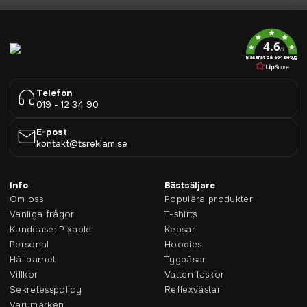
4.6
/5
Baserat på 954 betyg
Telefon
019 - 12 34 90
E-post
kontakt@tsreklam.se
Info
Bästsäljare
Om oss
Populära produkter
Vanliga frågor
T-shirts
Kundcase: Pixable
Kepsar
Personal
Hoodies
Hållbarhet
Tygpåsar
Villkor
Vattenflaskor
Sekretesspolicy
Reflexvästar
Varumärken