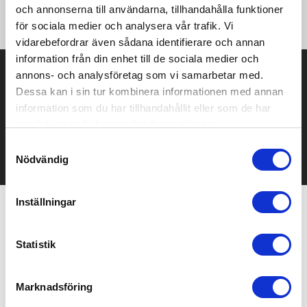
och annonserna till användarna, tillhandahålla funktioner
utgång på sidan. PVC-fri.
för sociala medier och analysera vår trafik. Vi
vidarebefordrar även sådana identifierare och annan
information från din enhet till de sociala medier och
Prisuppgift på mailen?
annons- och analysföretag som vi samarbetar med.
Dessa kan i sin tur kombinera informationen med annan
Kontakta oss här för att få förslag på produkt och pris över
information som du har tillhandahållit eller som de har
mailen.
samlat in när du har använt deras tjänster.
Det går också utmärkt att bara ställa frågor!
Samtyckesval
KONTAKTA OSS
Nödvändig
Inställningar
Relaterade produkter
Statistik
Bra pris
Marknadsföring