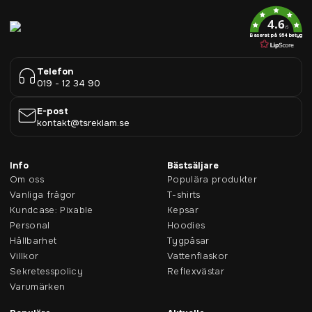
4.6
/5
Baserat på 954 betyg
Telefon
019 - 12 34 90
E-post
kontakt@tsreklam.se
Info
Bästsäljare
Om oss
Populära produkter
Vanliga frågor
T-shirts
Kundcase: Pixable
Kepsar
Personal
Hoodies
Hållbarhet
Tygpåsar
Villkor
Vattenflaskor
Sekretesspolicy
Reflexvästar
Varumärken