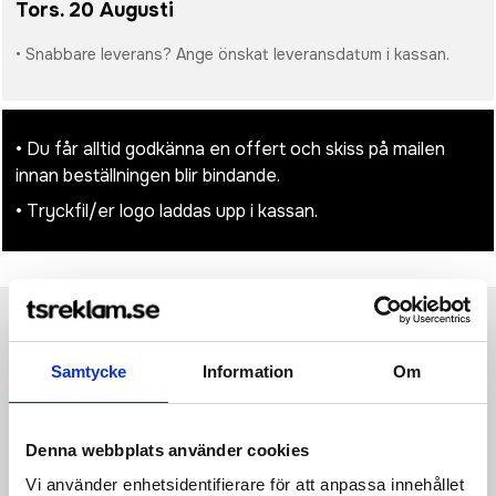
Tors. 20 Augusti
• Snabbare leverans? Ange önskat leveransdatum i kassan.
• Du får alltid godkänna en offert och skiss på mailen
innan beställningen blir bindande.
• Tryckfil/er logo laddas upp i kassan.
Produktinformation
Specifikationer
Pristabell
Recensioner
(
954
st)
Samtycke
Information
Om
Tillbaka till skolan eller jobbet eller för en dagsutflykt, ta med
dig alla dina tillhörigheter i denna trendiga, designade
stöldskyddade ryggsäck. Vadderat laptopfack med plats för
Denna webbplats använder cookies
15" laptop. Denna lätta och hållbara ryggsäck har en kompakt,
Vi använder enhetsidentifierare för att anpassa innehållet
minimalistisk konstruktion. Med RFID-skyddade fack och USB