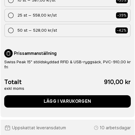
10
st
—
587,00 kr
/st
-
35
%
25
st
—
558,00 kr
/st
-
39
%
50
st
—
528,00 kr
/st
-
42
%
Prissammanställning
Swiss Peak 15" stöldskyddad RFID & USB-ryggsäck, PVC-
910,00 kr
fri
Totalt
910,00 kr
exkl moms
LÄGG I VARUKORGEN
Uppskattat leveransdatum
10 arbetsdagar