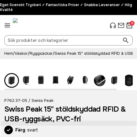
Eget Svenskt Tryckeri ✓ Fantastiska Priser ✓ Snabba Leveranser ✓ Hög
Kvalité
0
Hem
/
Väskor
/
Ryggsäckar
/
Swiss Peak 15" stöldskyddad RFID & USB-r
P762.37-05
Swiss Peak
/
Swiss Peak 15" stöldskyddad RFID &
USB-ryggsäck, PVC-fri
Färg
svart