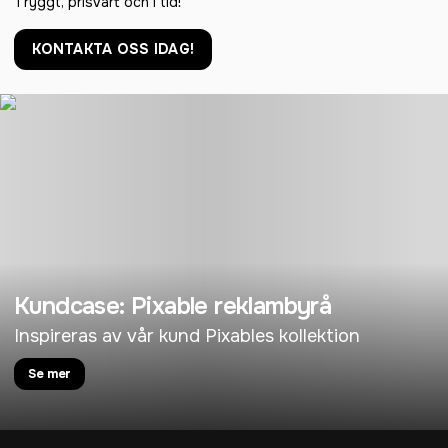
Tryggt, prisvärt och i tid!
KONTAKTA OSS IDAG!
Kundcase: Pixable reklambyrå
Inspireras av vår kund Pixables kollektion
Se mer