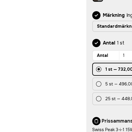
Märkning
In
Standardmärkn
Antal
1 st
Antal
1
st
—
732,00
5
st
—
496,00
25
st
—
448,
Prissammans
Swiss Peak 3-i-1 15