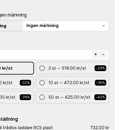
gen märkning
Ingen märkning
ing
+
-
 kr
/st
3
st
—
519,00 kr
/st
-
29
%
 kr
/st
10
st
—
472,00 kr
/st
-
32
%
-
36
%
00 kr
/st
50
st
—
425,00 kr
/st
-
39
%
-
42
%
tällning
W trådlös laddare RCS plast
732,00 kr