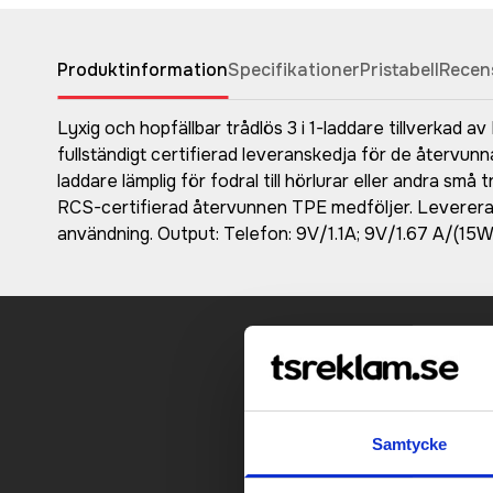
Produktinformation
Specifikationer
Pristabell
Recen
Lyxig och hopfällbar trådlös 3 i 1-laddare tillverkad 
fullständigt certifierad leveranskedja för de återvu
laddare lämplig för fodral till hörlurar eller andra s
RCS-certifierad återvunnen TPE medföljer. Levereras 
användning. Output: Telefon: 9V/1.1A; 9V/1.67 A/(15W)
Kontakt
Samtycke