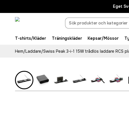
Eget Sv
T-shirts/Kläder
Träningskläder
Kepsar/Mössor
T
Hem
/
Laddare
/
Swiss Peak 3-i-1 15W trådlös laddare RCS pl
Recycled