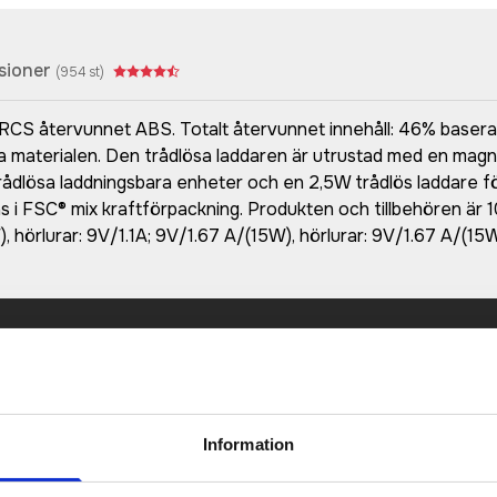
sioner
(
954
st)
av RCS återvunnet ABS. Totalt återvunnet innehåll: 46% basera
nna materialen. Den trådlösa laddaren är utrustad med en mag
må trådlösa laddningsbara enheter och en 2,5W trådlös laddare 
i FSC® mix kraftförpackning. Produkten och tillbehören är 1
, hörlurar: 9V/1.1A; 9V/1.67 A/(15W), hörlurar: 9V/1.67 A/(15
Prisuppgift på mailen?
a oss här för att få förslag på produkt och pris över
Det går också utmärkt att bara ställa frågor!
Information
KONTAKTA OSS