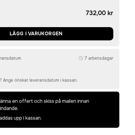
732,00 kr
LÄGG I VARUKORGEN
eransdatum
7 arbetsdagar
? Ange önskat leveransdatum i kassan.
dkänna en offert och skiss på mailen innan
bindande.
laddas upp i kassan.