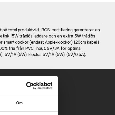
t på total produktvikt. RCS-certifiering garanterar en
netisk 15W trådlös laddare och en extra 5W trådlös
för smartklockor (endast Apple-klockor) 120cm kabel i
00% fria från PVC. Input: 9V/3A för optimal
W): 5V/1A (5W), klocka: 5V/1A (5W): (5V/0,5A).
 mailen.
Om