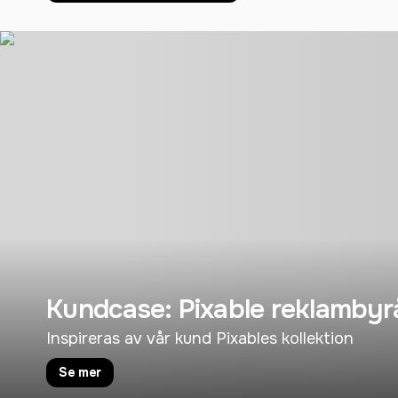
Kundcase: Pixable reklambyr
Inspireras av vår kund Pixables kollektion
Se mer