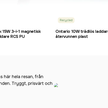
Recycled
k 15W 3-i-1 magnetisk
Ontario 10W trådlös laddare i 
addare RCS PU
återvunnen plast
ns här hela resan, från
anden. Tryggt, prisvärt och