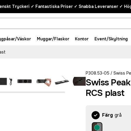
enskt Tryckeri ✓ Fantastiska Priser ✓ Snabba Leveranser ✓ Hög
ygpåsar/Väskor
Muggar/Flaskor
Kontor
Event/Skyltning
ast
P308.53-05
Swiss P
/
Swiss Peak 
RCS plast
Färg
grå