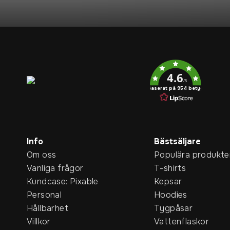
Service rating
4.6
/5
Baserat på 954 betyg
Info
Bästsäljare
Om oss
Populära produkte
Vanliga frågor
T-shirts
Kundcase: Pixable
Kepsar
Personal
Hoodies
Hållbarhet
Tygpåsar
Villkor
Vattenflaskor