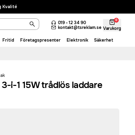
 Kvalité
0
019 - 12 34 90
kontakt@tsreklam.se
Varukorg
Fritid
Företagspresenter
Elektronik
Säkerhet
eak
3-i-1 15W trådlös laddare