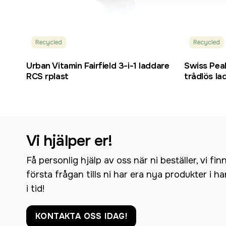
Recycled
Recycled
Urban Vitamin Fairfield 3-i-1 laddare
Swiss Pea
RCS rplast
trådlös l
Vi hjälper er!
Få personlig hjälp av oss när ni beställer, vi fin
första frågan tills ni har era nya produkter i h
i tid!
KONTAKTA OSS IDAG!