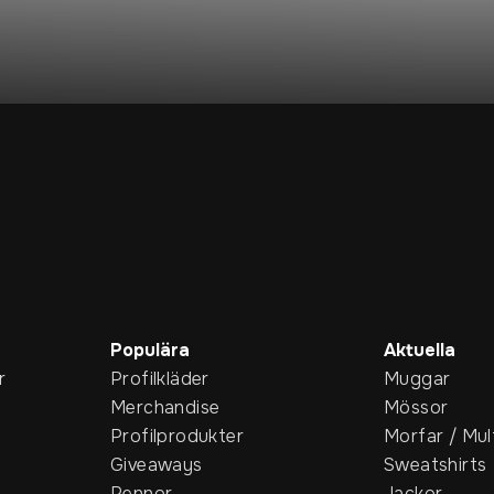
Populära
Aktuella
r
Profilkläder
Muggar
Merchandise
Mössor
Profilprodukter
Morfar / Mul
Giveaways
Sweatshirts
Pennor
Jackor