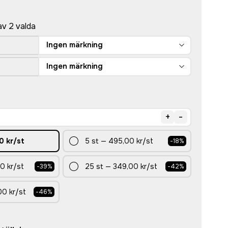
av 2 valda
Ingen märkning
Ingen märkning
+
-
0 kr
/st
5
st
—
495,00 kr
/st
-
18
%
0 kr
/st
25
st
—
349,00 kr
/st
-
39
%
-
42
%
00 kr
/st
-
46
%