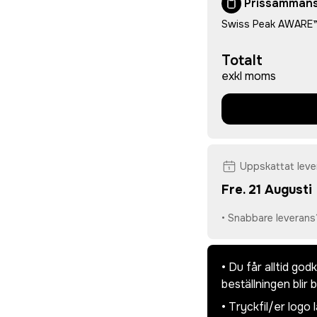
Prissammans
Swiss Peak AWARE™ 2
Totalt
exkl moms
Uppskattat lev
Fre. 21 Augusti
• Snabbare leverans
• Du får alltid go
beställningen blir 
• Tryckfil/er logo 