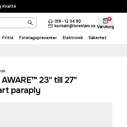
 Kvalité
0
019 - 12 34 90
kontakt@tsreklam.se
Varukorg
Fritid
Företagspresenter
Elektronik
Säkerhet
eak
 AWARE™ 23" till 27"
rt paraply