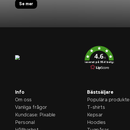
Se mer
Service rating
4.6
/5
Baserat på 954 betyg
Info
Bästsäljare
Om oss
Populära produkte
Vanliga frågor
T-shirts
Kundcase: Pixable
Kepsar
Personal
Hoodies
Hållbarhet
Tygpåsar