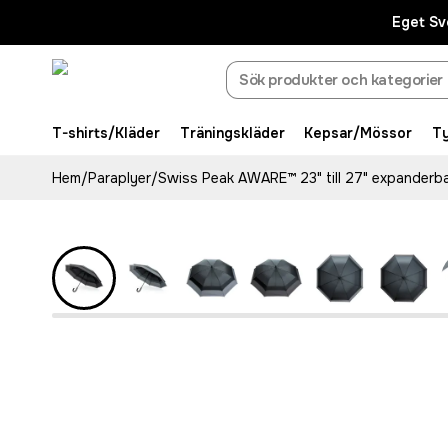
Eget Sv
T-shirts/Kläder
Träningskläder
Kepsar/Mössor
T
Hem
/
Paraplyer
/
Swiss Peak AWARE™ 23" till 27" expanderba
Recycled