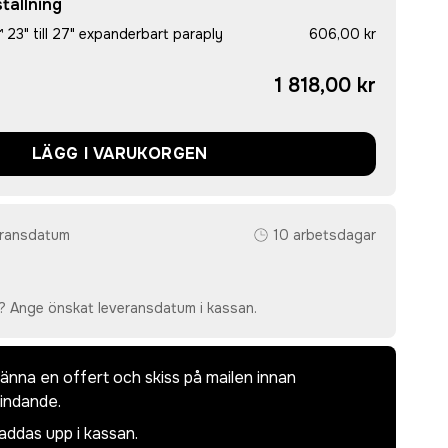
tällning
3" till 27" expanderbart paraply
606,00 kr
1 818,00 kr
LÄGG I VARUKORGEN
eransdatum
10 arbetsdagar
? Ange önskat leveransdatum i kassan.
dkänna en offert och skiss på mailen innan
bindande.
laddas upp i kassan.