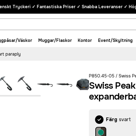
enskt Tryckeri ✓ Fantastiska Priser ✓ Snabba Leveranser ✓ Hög
ygpåsar/Väskor
Muggar/Flaskor
Kontor
Event/Skyltning
rt paraply
P850.45-05
Swiss P
/
Swiss Peak
expanderba
Färg
svart