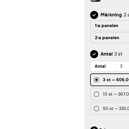
Märkning
2 
1:a panelen
2:a panelen
Antal
3 st
Antal
3
st
—
606,0
10
st
—
367,0
50
st
—
330,