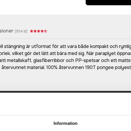
sioner
(
954
st)
 stängning är utformat för att vara både kompakt och rymlig
storlek, vilket gör det lätt att bära med sig. När paraplyet öpp
d ett metallskaft, glasfiberribbor och PP-spetsar och ett mat
tervunnet material. 100% återvunnen 190T pongee polyester
Prisuppgift på mailen?
a oss här för att få förslag på produkt och pris över
Information
Det går också utmärkt att bara ställa frågor!