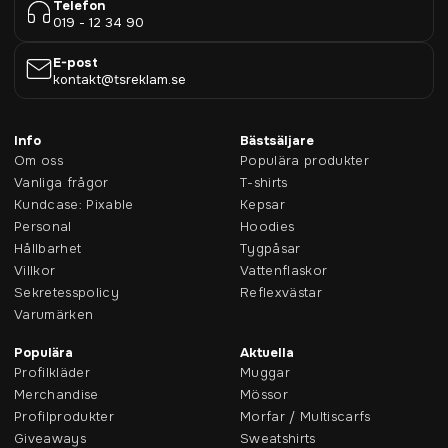
Telefon
019 - 12 34 90
E-post
kontakt@tsreklam.se
Info
Bästsäljare
Om oss
Populära produkter
Vanliga frågor
T-shirts
Kundcase: Pixable
Kepsar
Personal
Hoodies
Hållbarhet
Tygpåsar
Villkor
Vattenflaskor
Sekretesspolicy
Reflexvästar
Varumärken
Populära
Aktuella
Profilkläder
Muggar
Merchandise
Mössor
Profilprodukter
Morfar / Multiscarfs
Giveaways
Sweatshirts