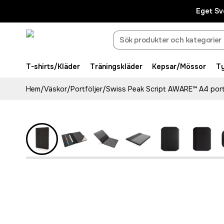
Eget Sv
T-shirts/Kläder
Träningskläder
Kepsar/Mössor
T
Hem
/
Väskor
/
Portföljer
/
Swiss Peak Script AWARE™ A4 port
Recycled