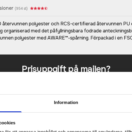
sioner
(
954
st)
 återvunnen polyester och RCS-certifierad återvunnen PU oc
dig organiserad med det påfyllningsbara fodrade anteckningsbl
rvunnen polyester med AWARE™-spårning. Förpackad i en FSC
Prisuppgift på mailen?
a oss här för att få förslag på produkt och pris över
Det går också utmärkt att bara ställa frågor!
KONTAKTA OSS
Information
cookies
e för att anpassa innehållet och annonserna till användarna, tillh