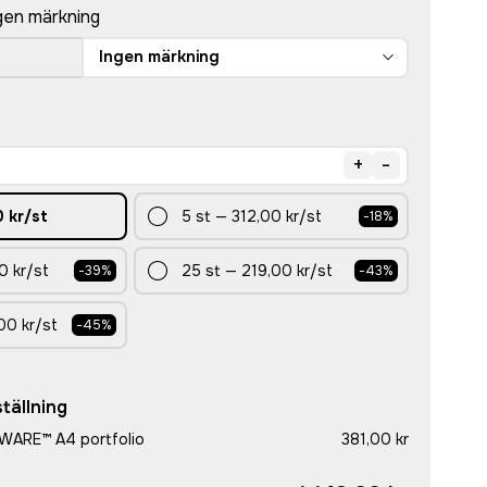
gen märkning
Ingen märkning
+
-
 kr
/st
5
st
—
312,00 kr
/st
-
18
%
0 kr
/st
25
st
—
219,00 kr
/st
-
39
%
-
43
%
00 kr
/st
-
45
%
tällning
AWARE™ A4 portfolio
381,00 kr