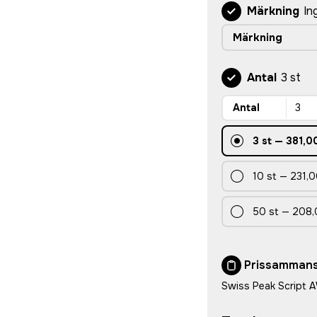
Märkning
In
Märkning
Antal
3 st
Antal
3
st
—
381,00
10
st
—
231,0
50
st
—
208,
Prissammans
Swiss Peak Script 