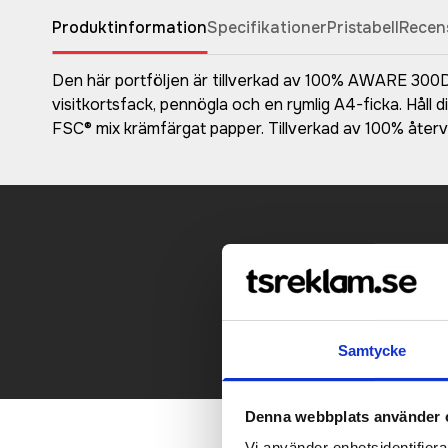
Produktinformation
Specifikationer
Pristabell
Recen
Den här portföljen är tillverkad av 100% AWARE 300D
visitkortsfack, pennögla och en rymlig A4-ficka. Håll 
FSC® mix krämfärgat papper. Tillverkad av 100% åte
Kontakt
Samtycke
Denna webbplats använder 
Vi använder enhetsidentifierar