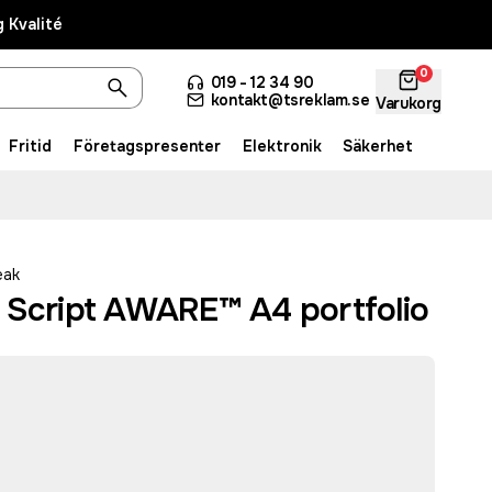
 Kvalité
0
019 - 12 34 90
kontakt@tsreklam.se
Varukorg
Fritid
Företagspresenter
Elektronik
Säkerhet
eak
 Script AWARE™ A4 portfolio