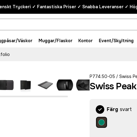
enskt Tryckeri ✓ Fantastiska Priser ✓ Snabba Leveranser ✓ Hög
ygpåsar/Väskor
Muggar/Flaskor
Kontor
Event/Skyltning
folio
P774.50-05
Swiss P
/
Swiss Peak
Färg
svart