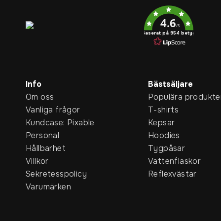
Service rating
4.6
/5
Baserat på 954 betyg
Info
Bästsäljare
Om oss
Populära produkte
Vanliga frågor
T-shirts
Kundcase: Pixable
Kepsar
Personal
Hoodies
Hållbarhet
Tygpåsar
Villkor
Vattenflaskor
Sekretesspolicy
Reflexvästar
Varumärken