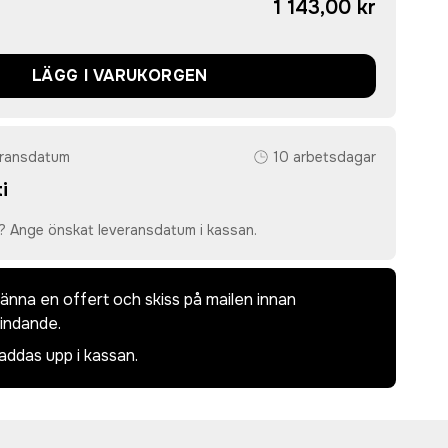
1 143,00 kr
LÄGG I VARUKORGEN
eransdatum
10 arbetsdagar
i
? Ange önskat leveransdatum i kassan.
dkänna en offert och skiss på mailen innan
bindande.
laddas upp i kassan.