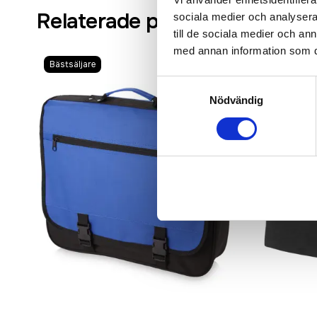
Relaterade produkter
sociala medier och analysera 
till de sociala medier och a
med annan information som du 
Bästsäljare
Bra pris
Samtyckesval
Nödvändig