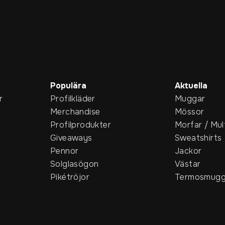
Populära
Aktuella
r
Profilkläder
Muggar
Merchandise
Mössor
Profilprodukter
Morfar / Mul
Giveaways
Sweatshirts
Pennor
Jackor
Solglasögon
Västar
Pikétröjor
Termosmugg