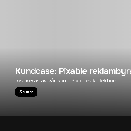
Kundcase: Pixable reklambyr
Inspireras av vår kund Pixables kollektion
Se mer