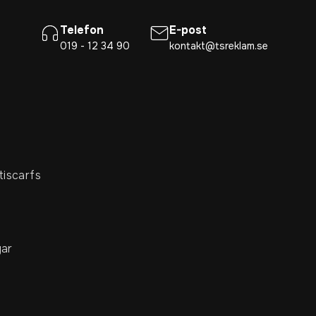
Telefon
E-post
019 - 12 34 90
kontakt@tsreklam.se
tiscarfs
ar