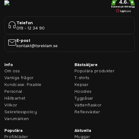
4.6
/5
Baserat på 954 betyg
Telefon
019 - 12 34 90
E-post
kontakt@tsreklam.se
Info
Bästsäljare
Om oss
Populära produkter
Vanliga frågor
T-shirts
Kundcase: Pixable
Kepsar
Personal
Hoodies
Hållbarhet
Tygpåsar
Villkor
Vattenflaskor
Sekretesspolicy
Reflexvästar
Varumärken
Populära
Aktuella
Profilkläder
Muggar