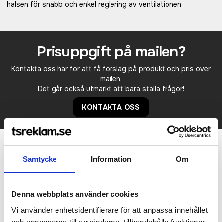
halsen för snabb och enkel reglering av ventilationen
Prisuppgift på mailen?
Kontakta oss här för att få förslag på produkt och pris över
mailen.
Det går också utmärkt att bara ställa frågor!
KONTAKTA OSS
Relaterade produkter
Samtycke
Information
Om
Recommended
Bra pris
Denna webbplats använder cookies
Vi använder enhetsidentifierare för att anpassa innehållet
och annonserna till användarna, tillhandahålla funktioner