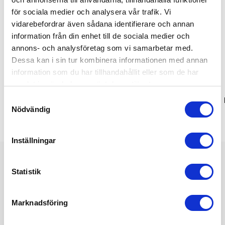
för sociala medier och analysera vår trafik. Vi
vidarebefordrar även sådana identifierare och annan
information från din enhet till de sociala medier och
annons- och analysföretag som vi samarbetar med.
Dessa kan i sin tur kombinera informationen med annan
information som du har tillhandahållit eller som de har
Eco
samlat in när du har använt deras tjänster.
Samtyckesval
Changer 2.0 The iconic unisex
Heavy Blend Adult Crewneck
Nödvändig
crew neck sweatshirt
Sweat
Inställningar
Vi hjälper er!
Statistik
Få personlig hjälp av oss när ni beställer, vi finns här hela
resan, från första frågan tills ni har era nya produkter i handen.
Marknadsföring
Tryggt, prisvärt och i tid!