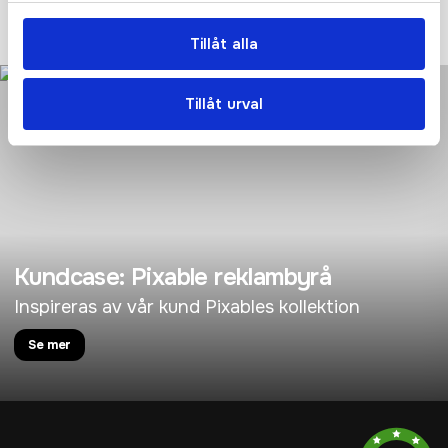
KONTAKTA OSS IDAG!
Tillåt alla
Tillåt urval
Kundcase: Pixable reklambyrå
Inspireras av vår kund Pixables kollektion
Se mer