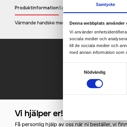
Samtycke
Produktinformation
Specifikationer
Pristabell
Recen
Värmande handske med neopren-mudd, elastisk resår vi
Denna webbplats använder 
Vi använder enhetsidentifierar
sociala medier och analysera 
till de sociala medier och a
med annan information som du 
Kontakt
Samtyckesval
Nödvändig
Vi hjälper er!
Få personlig hjälp av oss när ni beställer, vi fin