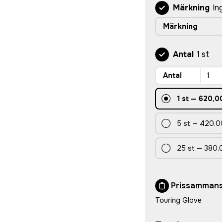
Märkning
In
Märkning
Antal
1 st
Antal
1
st
—
620,00
5
st
—
420,0
25
st
—
380,
Prissammans
Touring Glove