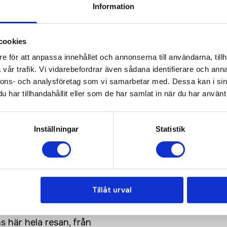
Information
sioner
(
954
st)
d handleden och Clarino i innerhanden för extra slitstyrka 
cookies
e för att anpassa innehållet och annonserna till användarna, tillh
vår trafik. Vi vidarebefordrar även sådana identifierare och anna
nnons- och analysföretag som vi samarbetar med. Dessa kan i sin
Prisuppgift på mailen?
har tillhandahållit eller som de har samlat in när du har använt 
a oss här för att få förslag på produkt och pris över
Det går också utmärkt att bara ställa frågor!
Inställningar
Statistik
KONTAKTA OSS
Tillåt urval
ns här hela resan, från