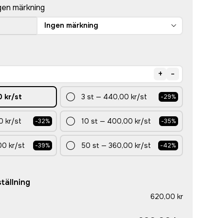
gen märkning
Ingen märkning
+
-
 kr
/st
3
st
—
440,00 kr
/st
-
29
%
0 kr
/st
10
st
—
400,00 kr
/st
-
32
%
-
35
%
00 kr
/st
50
st
—
360,00 kr
/st
-
39
%
-
42
%
tällning
620,00 kr