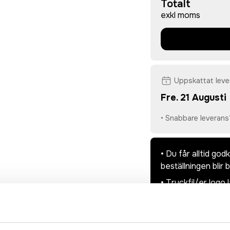
Totalt
exkl moms
Uppskattat lev
Fre. 21 Augusti
• Snabbare leverans
• Du får alltid go
beställningen blir 
• Tryckfil/er logo 