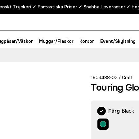
enskt Tryckeri ✓ Fantastiska Priser ✓ Snabba Leveranser ✓ Hög
ygpåsar/Väskor
Muggar/Flaskor
Kontor
Event/Skyltning
1903488-02
Craft
/
Touring Gl
Färg
Black