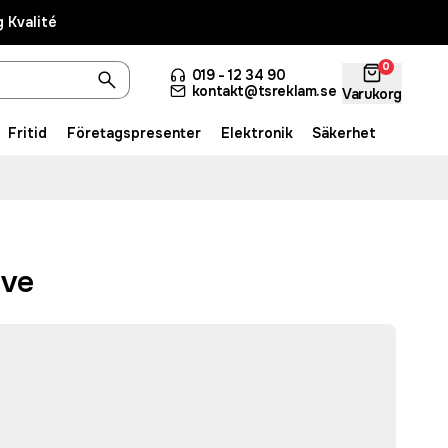
 Kvalité
0
019 - 12 34 90
kontakt@tsreklam.se
Varukorg
Fritid
Företagspresenter
Elektronik
Säkerhet
ove