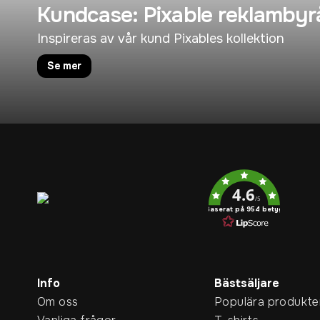
Kundcase: Pixable reklambyr
Inspireras av vår kund Pixables kollektion
Se mer
Service rating
4.6
/5
Baserat på 954 betyg
Info
Bästsäljare
Om oss
Populära produkte