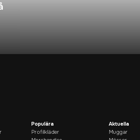
å
Populära
Aktuella
r
Profilkläder
Muggar