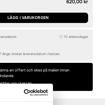
620,00 kr
LÄGG I VARUKORGEN
eransdatum
10 arbetsdagar
? Ange önskat leveransdatum i kassan.
dkänna en offert och skiss på mailen innan
bindande.
laddas upp i kassan.