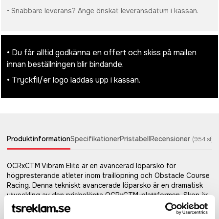
• Snabbare leverans? Ange önskat leveransdatum i kassan.
• Du får alltid godkänna en offert och skiss på mailen
innan beställningen blir bindande.
• Tryckfil/er logo laddas upp i kassan.
Produktinformation
Specifikationer
Pristabell
Recensioner
(
954
st)
OCRxCTM Vibram Elite är en avancerad löparsko för
högpresterande atleter inom traillöpning och Obstacle Course
Racing. Denna tekniskt avancerade löparsko är en dramatisk
utveckling av den prisbelönta OCRxCTM-plattformen. Skon är
designad för löpning i högt tempo samtidigt som den ger den
stabilitet och funktion som krävs för att forcera tuff