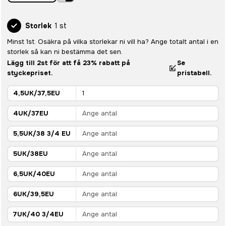
Storlek
1 st
Minst 1st. Osäkra på vilka storlekar ni vill ha? Ange totalt antal i en
storlek så kan ni bestämma det sen.
Lägg till 2st för att få 23% rabatt på
Se
styckepriset.
pristabell.
4,5UK/37,5EU
4UK/37EU
5,5UK/38 3/4 EU
5UK/38EU
6,5UK/40EU
6UK/39,5EU
7UK/40 3/4EU