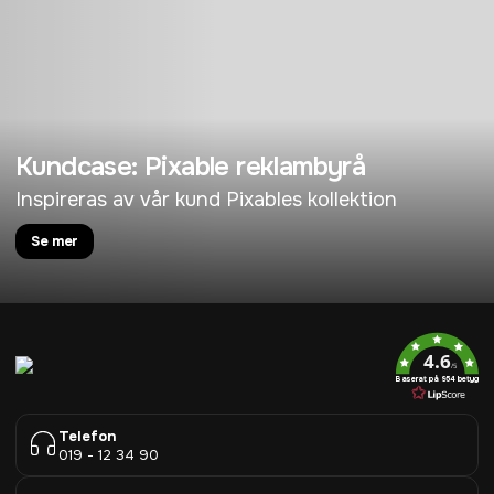
Kundcase: Pixable reklambyrå
Inspireras av vår kund Pixables kollektion
Se mer
4.6
/5
Baserat på 954 betyg
Telefon
019 - 12 34 90