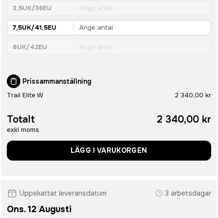
3,5UK/36EU
7,5UK/41,5EU
8UK/42EU
Prissammanställning
Trail Elite W
2 340,00 kr
Totalt
2 340,00 kr
exkl moms
LÄGG I VARUKORGEN
Uppskattat leveransdatum
3 arbetsdagar
Ons. 12 Augusti