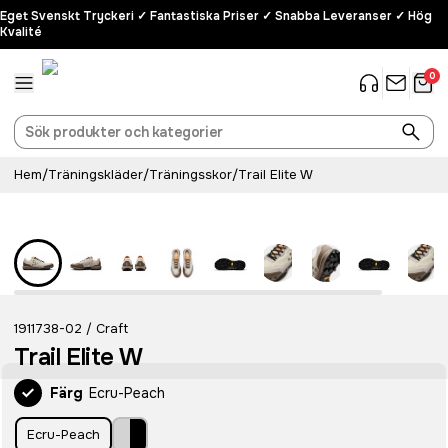
Eget Svenskt Tryckeri ✓ Fantastiska Priser ✓ Snabba Leveranser ✓ Hög
Kvalité
0
Hem
/
Träningskläder
/
Träningsskor
/
Trail Elite W
1911738-02
Craft
/
Trail Elite W
Färg
Ecru-Peach
Ecru-Peach