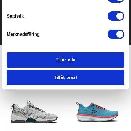
Kontakta oss här för att få förslag på produkt och pris över
mailen.
Statistik
Det går också utmärkt att bara ställa frågor!
KONTAKTA OSS
Marknadsföring
Tillåt alla
Relaterade produkter
Tillåt urval