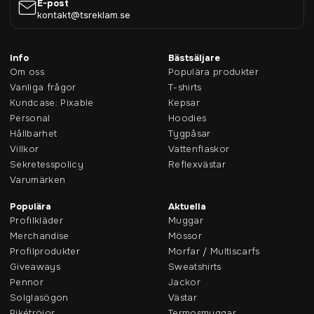
E-post
kontakt@tsreklam.se
Info
Bästsäljare
Om oss
Populära produkter
Vanliga frågor
T-shirts
Kundcase: Pixable
Kepsar
Personal
Hoodies
Hållbarhet
Tygpåsar
Villkor
Vattenflaskor
Sekretesspolicy
Reflexvästar
Varumärken
Populära
Aktuella
Profilkläder
Muggar
Merchandise
Mössor
Profilprodukter
Morfar / Multiscarfs
Giveaways
Sweatshirts
Pennor
Jackor
Solglasögon
Västar
Pikétröjor
Termosmuggar