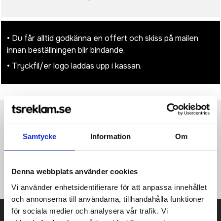
• Du får alltid godkänna en offert och skiss på mailen
innan beställningen blir bindande.
• Tryckfil/er logo laddas upp i kassan.
Produktinformation
Specifikationer
Pristabell
Recensioner
(
954
st)
Samtycke
Information
Om
Praktisk ryggsäck med slitstark polyester på utsidan och
förstärkt, PU-behandlad insida. 14L • Bollnät i mesh •
Denna webbplats använder cookies
Datorficka • Ficka för vattenflaska • Liten ytterficka
Vi använder enhetsidentifierare för att anpassa innehållet
och annonserna till användarna, tillhandahålla funktioner
för sociala medier och analysera vår trafik. Vi
Prisuppgift på mailen?