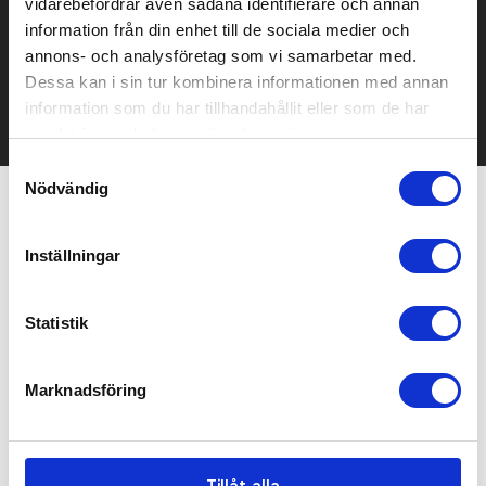
vidarebefordrar även sådana identifierare och annan
information från din enhet till de sociala medier och
Kontakta oss här för att få förslag på produkt och pris över
mailen.
annons- och analysföretag som vi samarbetar med.
Det går också utmärkt att bara ställa frågor!
Dessa kan i sin tur kombinera informationen med annan
information som du har tillhandahållit eller som de har
KONTAKTA OSS
samlat in när du har använt deras tjänster.
Samtyckesval
Nödvändig
Relaterade produkter
Inställningar
Bra pris
Statistik
Marknadsföring