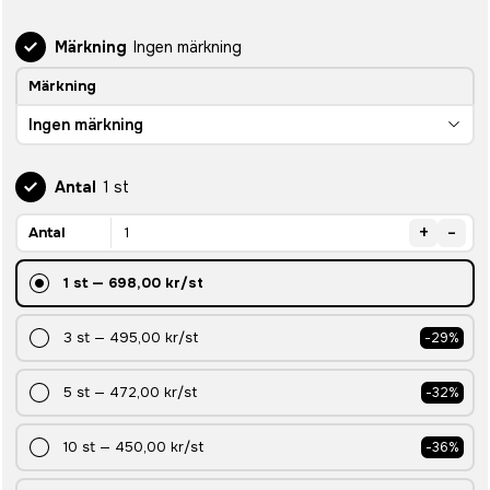
Märkning
Ingen märkning
Märkning
Ingen märkning
Antal
1 st
+
-
Antal
1
st
—
698,00 kr
/st
3
st
—
495,00 kr
/st
-
29
%
5
st
—
472,00 kr
/st
-
32
%
10
st
—
450,00 kr
/st
-
36
%