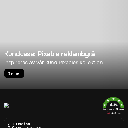
Kundcase: Pixable reklambyrå
Inspireras av vår kund Pixables kollektion
Se mer
4.6
/5
Baserat på 954 betyg
Telefon