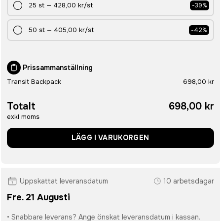
25
st
—
428,00 kr
/st
-
39
%
50
st
—
405,00 kr
/st
-
42
%
Prissammanställning
Transit Backpack
698,00 kr
Totalt
698,00 kr
exkl moms
LÄGG I VARUKORGEN
Uppskattat leveransdatum
10 arbetsdagar
Fre. 21 Augusti
• Snabbare leverans? Ange önskat leveransdatum i kassan.