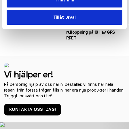
Tillåt alla
Tillåt urval
Trend ryggsäck 17L
Byron 15,6 tums ryggsäck med
rullöppning på 18 l av GRS
RPET
Vi hjälper er!
Få personlig hjälp av oss när ni beställer, vi finns här hela
resan, från första frågan tills ni har era nya produkter i handen.
Tryggt, prisvärt och i tid!
KONTAKTA OSS IDAG!