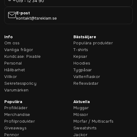
019 - 12 34 90
E-post
kontakt@tsreklam.se
Info
Bästsäljare
Om oss
Populära produkter
Vanliga frågor
T-shirts
Kundcase: Pixable
Kepsar
Personal
Hoodies
Hållbarhet
Tygpåsar
Villkor
Vattenflaskor
Sekretesspolicy
Reflexvästar
Varumärken
Populära
Aktuella
Profilkläder
Muggar
Merchandise
Mössor
Profilprodukter
Morfar / Multiscarfs
Giveaways
Sweatshirts
Pennor
Jackor