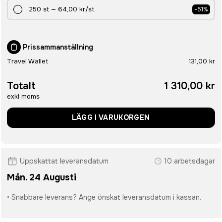
250
st
—
64,00 kr
/st
-
51
%
Prissammanställning
Travel Wallet
131,00 kr
Totalt
1 310,00 kr
exkl moms
LÄGG I VARUKORGEN
Uppskattat leveransdatum
10 arbetsdagar
Mån. 24 Augusti
• Snabbare leverans? Ange önskat leveransdatum i kassan.