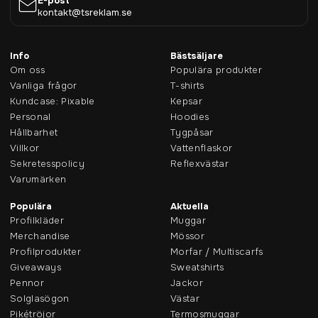
E-post
kontakt@tsreklam.se
Info
Bästsäljare
Om oss
Populära produkter
Vanliga frågor
T-shirts
Kundcase: Pixable
Kepsar
Personal
Hoodies
Hållbarhet
Tygpåsar
Villkor
Vattenflaskor
Sekretesspolicy
Reflexvästar
Varumärken
Populära
Aktuella
Profilkläder
Muggar
Merchandise
Mössor
Profilprodukter
Morfar / Multiscarfs
Giveaways
Sweatshirts
Pennor
Jackor
Solglasögon
Västar
Pikétröjor
Termosmuggar