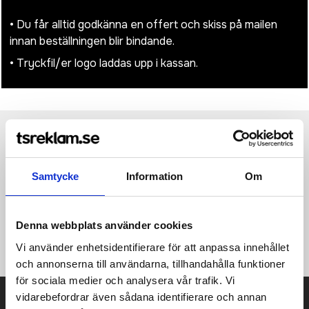
• Du får alltid godkänna en offert och skiss på mailen
innan beställningen blir bindande.
• Tryckfil/er logo laddas upp i kassan.
Produktinformation
Specifikationer
Pristabell
Recensioner
(
954
st)
Samtycke
Information
Om
·100% polyester (600D) ·Justerbar axelrem som kan döljas ·Det
största kompartimentet är vadderat ·Passficka ·Kompartiment
för tillbehör ·Passar för smartphone ·Dimensioner: 14 x 19 x 2
cm ·Maximal brodering: 9 flat bed hoop ·Maximal tryckyta: 9 x 11
Denna webbplats använder cookies
cm.
Vi använder enhetsidentifierare för att anpassa innehållet
och annonserna till användarna, tillhandahålla funktioner
för sociala medier och analysera vår trafik. Vi
vidarebefordrar även sådana identifierare och annan
Prisuppgift på mailen?