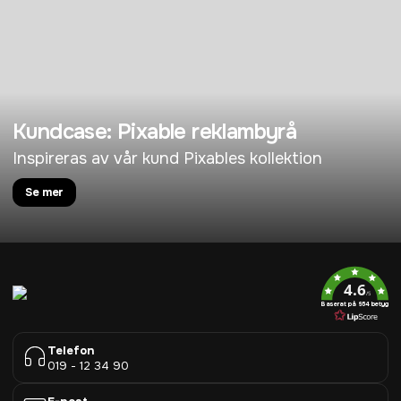
Kundcase: Pixable reklambyrå
Inspireras av vår kund Pixables kollektion
Se mer
4.6
/5
Baserat på 954 betyg
Telefon
019 - 12 34 90