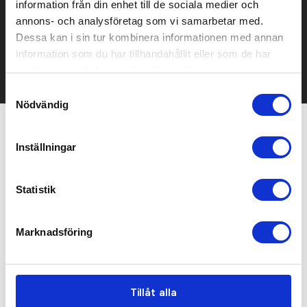
information från din enhet till de sociala medier och
Kontakta oss här för att få förslag på produkt och pris över
annons- och analysföretag som vi samarbetar med.
mailen.
Dessa kan i sin tur kombinera informationen med annan
Det går också utmärkt att bara ställa frågor!
information som du har tillhandahållit eller som de har
samlat in när du har använt deras tjänster.
KONTAKTA OSS
Samtyckesval
Nödvändig
Relaterade produkter
Inställningar
Statistik
Marknadsföring
Tillåt alla