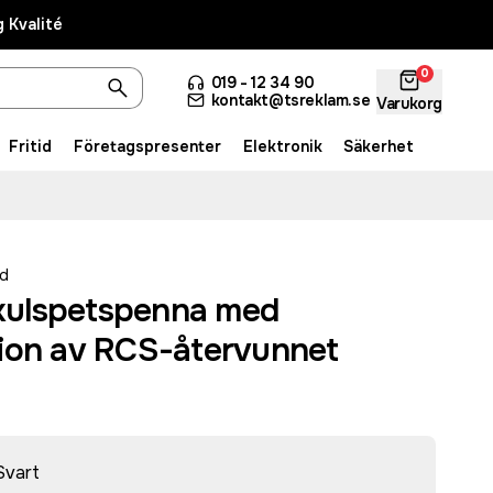
 Kvalité
0
019 - 12 34 90
kontakt@tsreklam.se
Varukorg
Fritid
Företagspresenter
Elektronik
Säkerhet
d
 kulspetspenna med
ion av RCS-återvunnet
Svart