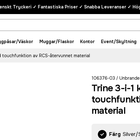
enskt Tryckeri ✓ Fantastiska Priser ✓ Snabba Leveranser ✓ Hög
ygpåsar/Väskor
Muggar/Flaskor
Kontor
Event/Skyltning
d touchfunktion av RCS-återvunnet material
106376-03
Unbrande
/
Trine 3-i-1
touchfunkt
material
Färg
Silver/