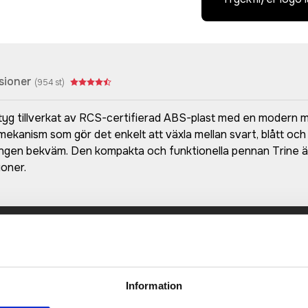
sioner
(
954
st)
ktyg tillverkat av RCS-certifierad ABS-plast med en modern me
ekanism som gör det enkelt att växla mellan svart, blått och
ngen bekväm. Den kompakta och funktionella pennan Trine är 
ioner.
Prisuppgift på mailen?
a oss här för att få förslag på produkt och pris över
Det går också utmärkt att bara ställa frågor!
Information