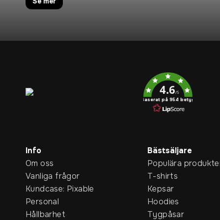
Se mer
Service rating
4.6
/5
Baserat på 954 betyg
Info
Bästsäljare
Om oss
Populära produkte
Vanliga frågor
T-shirts
Kundcase: Pixable
Kepsar
Personal
Hoodies
Hållbarhet
Tygpåsar