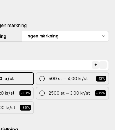
gen märkning
Ingen märkning
ing
+
-
0 kr
/st
500
st
—
4,00 kr
/st
-
13
%
20 kr
/st
2500
st
—
3,00 kr
/st
-
30
%
-
35
%
00 kr
/st
-
35
%
tällning