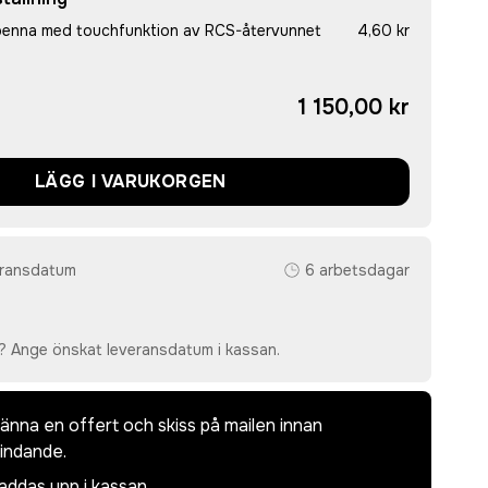
spenna med touchfunktion av RCS-återvunnet
4,60 kr
1 150,00 kr
LÄGG I VARUKORGEN
eransdatum
6 arbetsdagar
? Ange önskat leveransdatum i kassan.
dkänna en offert och skiss på mailen innan
bindande.
laddas upp i kassan.