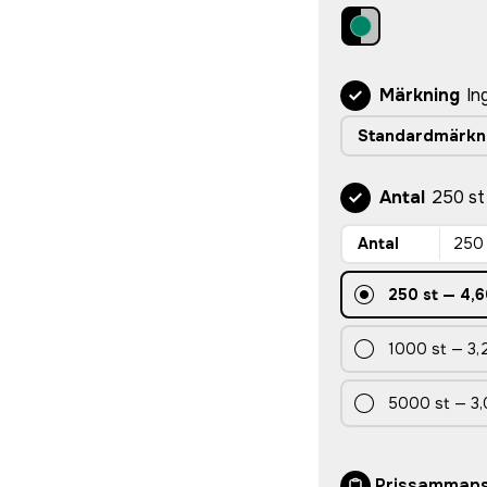
Märkning
In
Standardmärkn
Antal
250 st
Antal
250
st
—
4,6
1000
st
—
3,
5000
st
—
3,
Prissammans