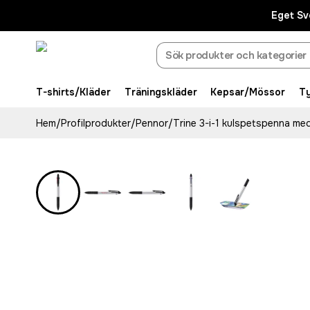
Eget Sv
T-shirts/Kläder
Träningskläder
Kepsar/Mössor
T
Hem
/
Profilprodukter
/
Pennor
/
Trine 3-i-1 kulspetspenna me