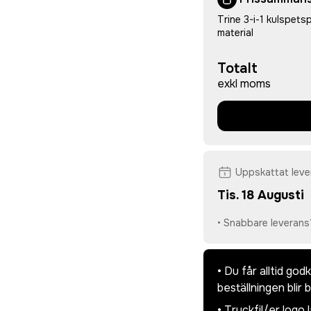
Trine 3-i-1 kulspet
material
Totalt
exkl moms
Uppskattat lev
Tis. 18 Augusti
• Snabbare leverans
• Du får alltid go
beställningen blir 
• Tryckfil/er logo 