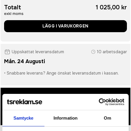
Totalt
1 025,00 kr
exkl moms
LÄGG I VARUKORGEN
Uppskattat leveransdatum
10 arbetsdagar
Mån. 24 Augusti
• Snabbare leverans? Ange önskat leveransdatum i kassan.
• Du får alltid godkänna en offert och skiss på mailen
innan beställningen blir bindande.
• Tryckfil/er logo laddas upp i kassan.
Samtycke
Information
Om