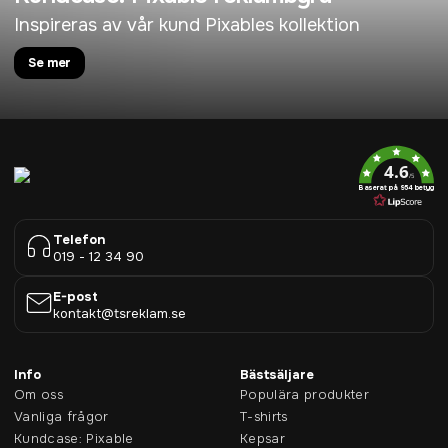
Inspireras av vår kund Pixables kollektion
Se mer
4.6
/5
Baserat på 954 betyg
Telefon
019 - 12 34 90
E-post
kontakt@tsreklam.se
Info
Bästsäljare
Om oss
Populära produkter
Vanliga frågor
T-shirts
Kundcase: Pixable
Kepsar