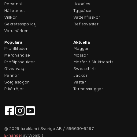
Personal
Hoodies
Hållbarhet
Tygpåsar
Villkor
Vattenflaskor
Sekretesspolicy
Reflexvästar
Varumärken
Populära
Aktuella
Profilkläder
Muggar
Merchandise
Mössor
Profilprodukter
Morfar / Multiscarfs
Giveaways
Sweatshirts
Pennor
Jackor
Solglasögon
Västar
Pikétröjor
Termosmuggar
© 2025 tsreklam i Sverige AB / 556630-5297
E-handel
av Wombit