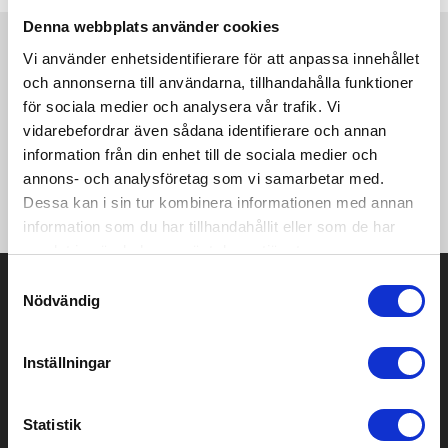
Denna webbplats använder cookies
Vi använder enhetsidentifierare för att anpassa innehållet
Produktinformation
Specifikationer
Pristabell
Recensioner
(
954
st)
och annonserna till användarna, tillhandahålla funktioner
för sociala medier och analysera vår trafik. Vi
·203 g/m² (Vit: 193 g/m²) ·100% bomull ·(Ash: 99% bomull, 1%
vidarebefordrar även sådana identifierare och annan
polyester; Sport Grey: 90% bomull, 10% polyester; Dark
information från din enhet till de sociala medier och
Heather, Safety Green, Safety Orange: 50% bomull, 50%
annons- och analysföretag som vi samarbetar med.
polyester) ·Nack- och skulderband ·Långärmad ·Dubbelsöm på
Ärmar och nederkant ·Tubkonstruktion.
Dessa kan i sin tur kombinera informationen med annan
information som du har tillhandahållit eller som de har
samlat in när du har använt deras tjänster.
Samtyckesval
Prisuppgift på mailen?
Nödvändig
Kontakta oss här för att få förslag på produkt och pris över
mailen.
Inställningar
Det går också utmärkt att bara ställa frågor!
KONTAKTA OSS
Statistik