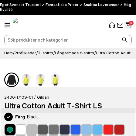
Eget Svenskt Tryckeri ✓ Fantastiska Priser ✓ Snabba Leveranser ✓ Hög
Kvalité
0
Hem
/
Profilkläder
/
T-shirts
/
Långärmade t-shirts
/
Ultra Cotton Adult T
2400-17109-01
Gildan
/
Ultra Cotton Adult T-Shirt LS
Färg
Black