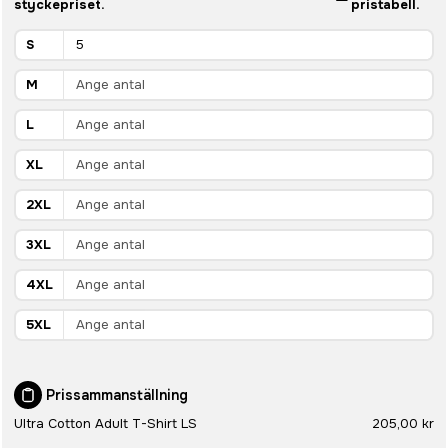
styckepriset.
pristabell.
S
M
L
XL
2XL
3XL
4XL
5XL
Prissammanställning
Ultra Cotton Adult T-Shirt LS
205,00 kr