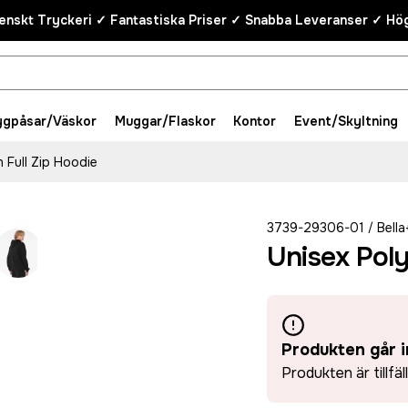
enskt Tryckeri ✓ Fantastiska Priser ✓ Snabba Leveranser ✓ Hög
ygpåsar/Väskor
Muggar/Flaskor
Kontor
Event/Skyltning
 Full Zip Hoodie
3739-29306-01
Bell
/
Unisex Poly
Produkten går i
Produkten är tillfäl