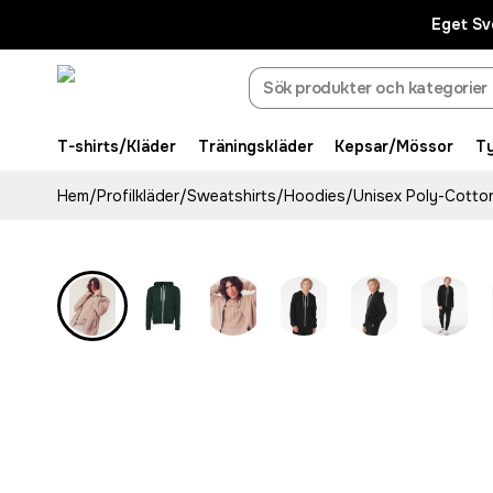
Eget Sv
T-shirts/Kläder
Träningskläder
Kepsar/Mössor
T
Hem
/
Profilkläder
/
Sweatshirts
/
Hoodies
/
Unisex Poly-Cotton