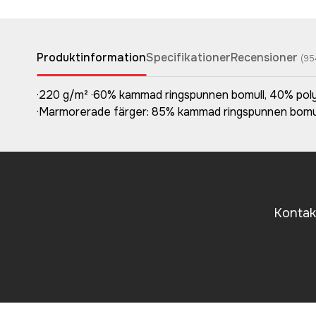
Produktinformation
Specifikationer
Recensioner
(
95
·220 g/m² ·60% kammad ringspunnen bomull, 40% polye
·Marmorerade färger: 85% kammad ringspunnen bomull,
Kontakt