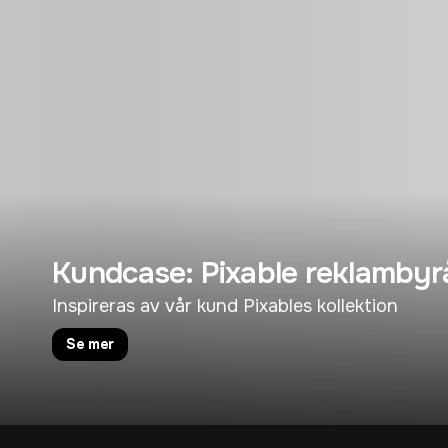
Kundcase: Pixable reklambyr
Inspireras av vår kund Pixables kollektion
Se mer