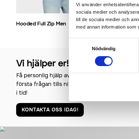
Vi använder enhetsidentifierar
sociala medier och analysera 
till de sociala medier och a
Hooded Full Zip Men
Unisex Ho
med annan information som du 
Samtyckesval
Nödvändig
Vi hjälper er!
Få personlig hjälp av oss när ni beställer, vi fin
första frågan tills ni har era nya produkter i h
i tid!
KONTAKTA OSS IDAG!