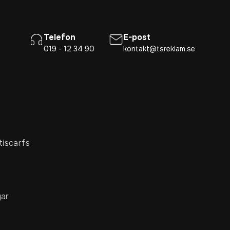
Telefon
E-post
019 - 12 34 90
kontakt@tsreklam.se
tiscarfs
ar