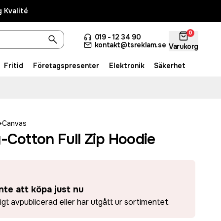
 Kvalité
0
019 - 12 34 90
kontakt@tsreklam.se
Varukorg
Fritid
Företagspresenter
Elektronik
Säkerhet
a+Canvas
-Cotton Full Zip Hoodie
nte att köpa just nu
ligt avpublicerad eller har utgått ur sortimentet.