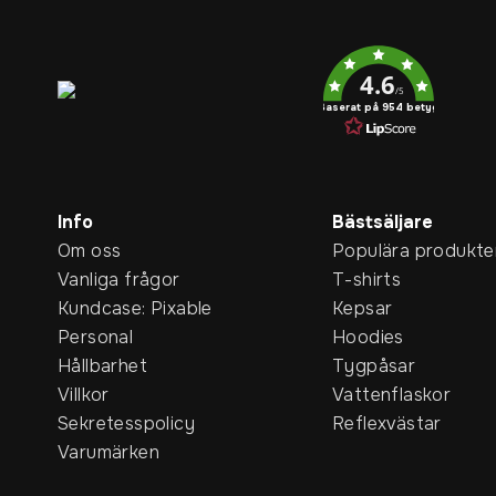
Service rating
4.6
/5
Baserat på 954 betyg
Info
Bästsäljare
Om oss
Populära produkte
Vanliga frågor
T-shirts
Kundcase: Pixable
Kepsar
Personal
Hoodies
Hållbarhet
Tygpåsar
Villkor
Vattenflaskor
Sekretesspolicy
Reflexvästar
Varumärken