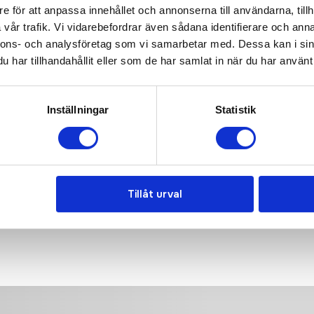
e för att anpassa innehållet och annonserna till användarna, tillh
vår trafik. Vi vidarebefordrar även sådana identifierare och anna
nnons- och analysföretag som vi samarbetar med. Dessa kan i sin
odie
KING Zipped Hood
har tillhandahållit eller som de har samlat in när du har använt 
Inställningar
Statistik
ns här hela resan, från
anden. Tryggt, prisvärt och
Tillåt urval