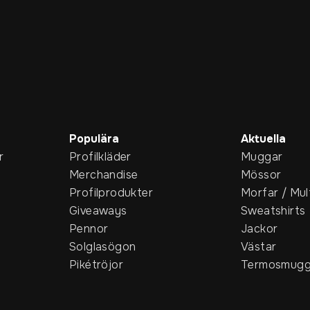
Populära
Aktuella
r
Profilkläder
Muggar
Merchandise
Mössor
Profilprodukter
Morfar / Mul
Giveaways
Sweatshirts
Pennor
Jackor
Solglasögon
Västar
Pikétröjor
Termosmugg