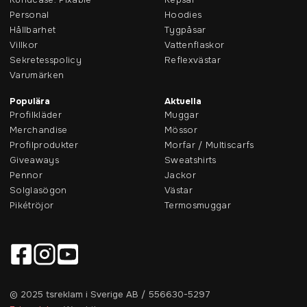
Personal
Hoodies
Hållbarhet
Tygpåsar
Villkor
Vattenflaskor
Sekretesspolicy
Reflexvästar
Varumärken
Populära
Aktuella
Profilkläder
Muggar
Merchandise
Mössor
Profilprodukter
Morfar / Multiscarfs
Giveaways
Sweatshirts
Pennor
Jackor
Solglasögon
Västar
Pikétröjor
Termosmuggar
© 2025 tsreklam i Sverige AB / 556630-5297