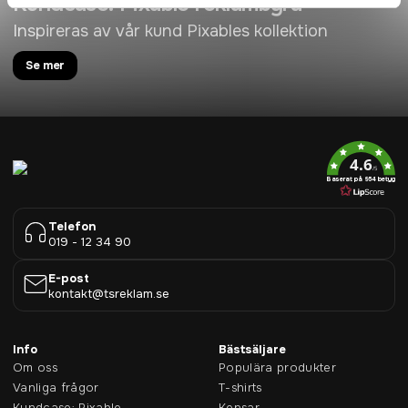
Kundcase: Pixable reklambyrå
Inspireras av vår kund Pixables kollektion
Se mer
4.6
/5
Baserat på 954 betyg
Telefon
019 - 12 34 90
E-post
kontakt@tsreklam.se
Info
Bästsäljare
Om oss
Populära produkter
Vanliga frågor
T-shirts
Kundcase: Pixable
Kepsar