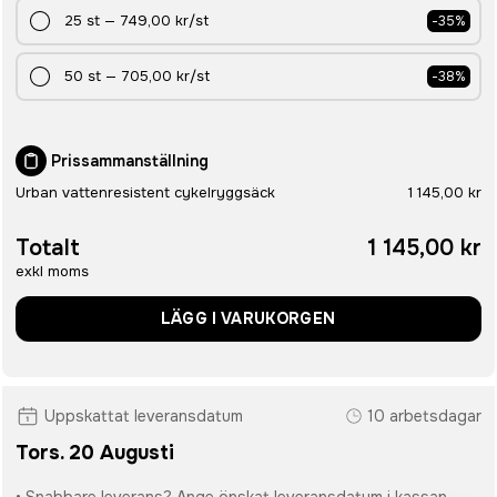
25
st
—
749,00 kr
/st
-
35
%
50
st
—
705,00 kr
/st
-
38
%
Prissammanställning
Urban vattenresistent cykelryggsäck
1 145,00 kr
Totalt
1 145,00 kr
exkl moms
LÄGG I VARUKORGEN
Uppskattat leveransdatum
10 arbetsdagar
Tors. 20 Augusti