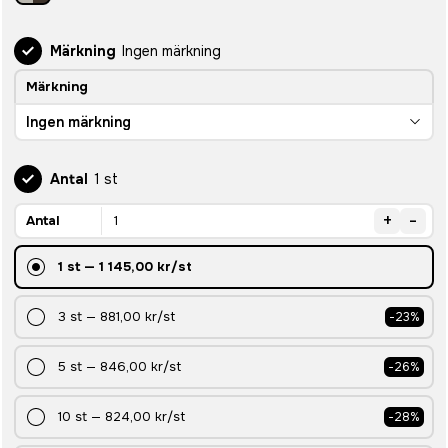
Märkning
Ingen märkning
Märkning
Ingen märkning
Antal
1 st
+
-
Antal
1
st
—
1 145,00 kr
/st
3
st
—
881,00 kr
/st
-
23
%
5
st
—
846,00 kr
/st
-
26
%
10
st
—
824,00 kr
/st
-
28
%