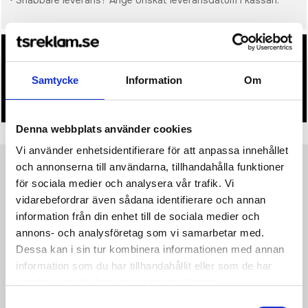
• Snabbare leverans? Ange önskat leveransdatum i kassan.
• Du får alltid godkänna en offert och skiss på mailen
innan beställningen blir bindande.
Samtycke
Information
Om
• Tryckfil/er logo laddas upp i kassan.
Denna webbplats använder cookies
Vi använder enhetsidentifierare för att anpassa innehållet
och annonserna till användarna, tillhandahålla funktioner
Produktinformation
Specifikationer
Pristabell
Recensioner
(
954
st)
för sociala medier och analysera vår trafik. Vi
vidarebefordrar även sådana identifierare och annan
information från din enhet till de sociala medier och
Urban Water Resistant Bike-ryggsäcken är det perfekta
resesällskapet som garanterar säkerhet och bekvämlighet.
annons- och analysföretag som vi samarbetar med.
Genom att rulla ihop huvudfacket och säkra det med det
Dessa kan i sin tur kombinera informationen med annan
förstärkta kombinationslåset, erbjuder ryggsäcken fullständig
information som du har tillhandahållit eller som de har
stängning, som också kan användas för att låsa väskan runt
samlat in när du har använt deras tjänster.
ett fast föremål. På insidan finns det fack för 16 tums laptop
och nätfickor för mindre prylar. Utsidan är tillverkad av
Samtyckesval