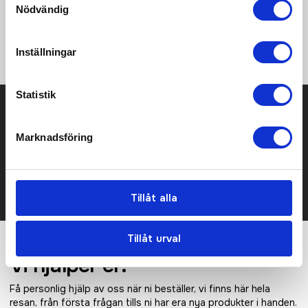
högkvalitativt, vattenavvisande och slitstarkt PU-material,
Nödvändig
medan fodret är tillverkat med AWARE™, vilket garanterar
användning av äkta återvunnet tyg. Registrerad design® 32%
recycled content.
Inställningar
Statistik
Prisuppgift på mailen?
Kontakta oss här för att få förslag på produkt och pris över
Marknadsföring
mailen.
Det går också utmärkt att bara ställa frågor!
KONTAKTA OSS
Tillåt alla
Tillåt urval
Vi hjälper er!
Få personlig hjälp av oss när ni beställer, vi finns här hela
resan, från första frågan tills ni har era nya produkter i handen.