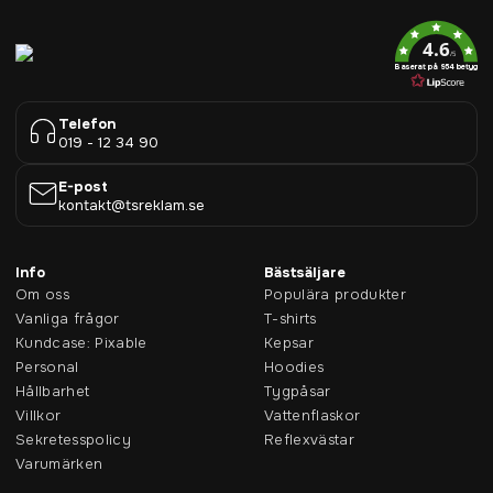
4.6
/5
Baserat på 954 betyg
Telefon
019 - 12 34 90
E-post
kontakt@tsreklam.se
Info
Bästsäljare
Om oss
Populära produkter
Vanliga frågor
T-shirts
Kundcase: Pixable
Kepsar
Personal
Hoodies
Hållbarhet
Tygpåsar
Villkor
Vattenflaskor
Sekretesspolicy
Reflexvästar
Varumärken