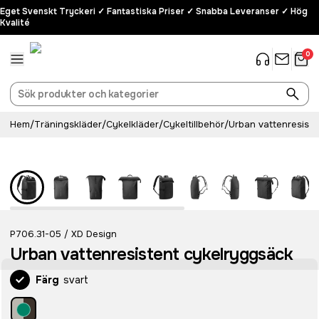
Eget Svenskt Tryckeri ✓ Fantastiska Priser ✓ Snabba Leveranser ✓ Hög
Kvalité
0
Hem
/
Träningskläder
/
Cykelkläder
/
Cykeltillbehör
/
Urban vattenresist
Recycled
P706.31-05
XD Design
/
Urban vattenresistent cykelryggsäck
Färg
svart