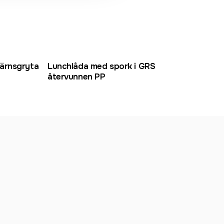
Rost
järnsgryta
Lunchlåda med spork i GRS
VING
återvunnen PP
5,5 L