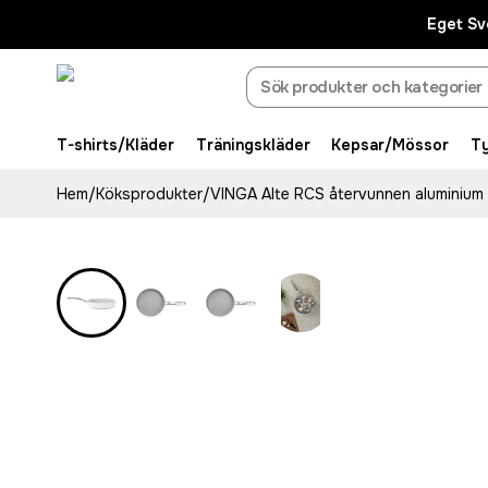
Eget Sv
T-shirts/Kläder
Träningskläder
Kepsar/Mössor
T
Hem
/
Köksprodukter
/
VINGA Alte RCS återvunnen aluminium
Rostfritt stål