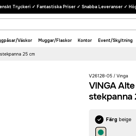
enskt Tryckeri ✓ Fantastiska Priser ✓ Snabba Leveranser ✓ Hög
ygpåsar/Väskor
Muggar/Flaskor
Kontor
Event/Skyltning
 stekpanna 25 cm
V26128-05
Vinga
/
VINGA Alte
stekpanna 
Färg
beige