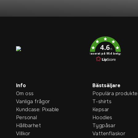
Service rating
4.6
/5
Baserat på 954 betyg
Info
Bästsäljare
Om oss
Populära produkte
Vanliga frågor
T-shirts
Kundcase: Pixable
Kepsar
Personal
Hoodies
Hållbarhet
Tygpåsar
Villkor
Vattenflaskor