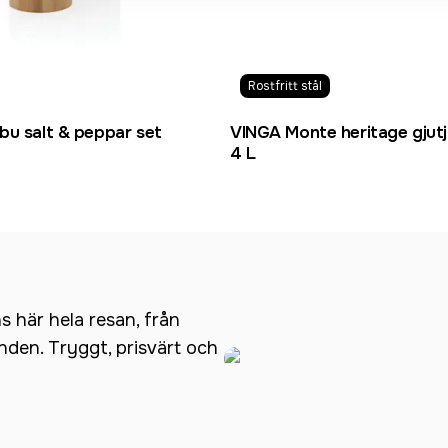
Rostfritt stål
bu salt & peppar set
VINGA Monte heritage gjut
4 L
ns här hela resan, från
anden. Tryggt, prisvärt och