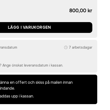
800,00 kr
LÄGG I VARUKORGEN
eransdatum
7 arbetsdagar
? Ange önskat leveransdatum i kassan.
dkänna en offert och skiss på mailen innan
bindande.
laddas upp i kassan.