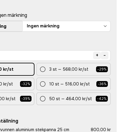
gen märkning
Ingen märkning
ing
+
-
0 kr
/st
3
st
—
568,00 kr
/st
-
29
%
0 kr
/st
10
st
—
516,00 kr
/st
-
32
%
-
36
%
00 kr
/st
50
st
—
464,00 kr
/st
-
39
%
-
42
%
tällning
rvunnen aluminium stekpanna 25 cm
800,00 kr