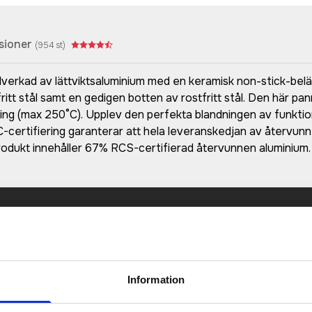
sioner
(
954
st)
llverkad av lättviktsaluminium med en keramisk non-stick-belä
ritt stål samt en gedigen botten av rostfritt stål. Den här p
ning (max 250°C). Upplev den perfekta blandningen av funktio
-certifiering garanterar att hela leveranskedjan av återvunne
produkt innehåller 67% RCS-certifierad återvunnen aluminium.
Prisuppgift på mailen?
a oss här för att få förslag på produkt och pris över
Det går också utmärkt att bara ställa frågor!
Information
KONTAKTA OSS