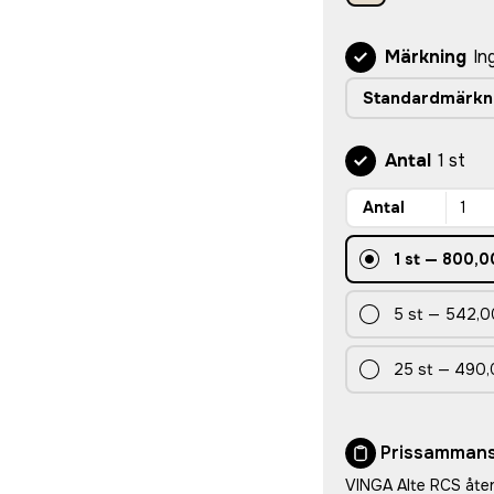
Märkning
In
Standardmärkn
Antal
1 st
Antal
1
st
—
800,0
5
st
—
542,0
25
st
—
490,
Prissammans
VINGA Alte RCS åte