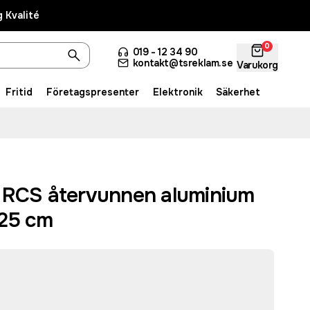
 Kvalité
0
019 - 12 34 90
kontakt@tsreklam.se
Varukorg
Fritid
Företagspresenter
Elektronik
Säkerhet
 RCS återvunnen aluminium
25 cm