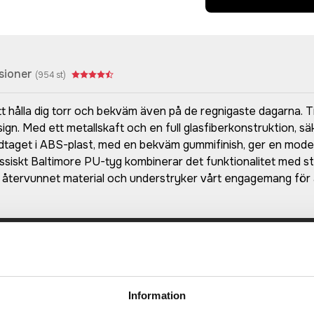
sioner
(
954
st)
t hålla dig torr och bekväm även på de regnigaste dagarna. 
gn. Med ett metallskaft och en full glasfiberkonstruktion, säk
dtaget i ABS-plast, med en bekväm gummifinish, ger en mode
assiskt Baltimore PU-tyg kombinerar det funktionalitet med 
 återvunnet material och understryker vårt engagemang för a
Prisuppgift på mailen?
a oss här för att få förslag på produkt och pris över
Information
Det går också utmärkt att bara ställa frågor!