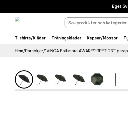
Eget Sv
T-shirts/Kläder
Träningskläder
Kepsar/Mössor
T
Hem
/
Paraplyer
/
"VINGA Baltimore AWARE™ RPET 23"" parap
Recycled