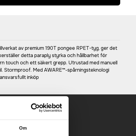
Tillverkat av premium 190T pongee RPET-tyg, ger det
erställer detta paraply styrka och hållbarhet för
rn touch och ett säkert grepp. Utrustad med manuell
stil. Stormproof. Med AWARE™-spårningsteknologi
nsvarsfullt inköp
 mailen.
Om