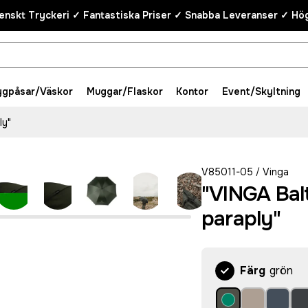
enskt Tryckeri ✓ Fantastiska Priser ✓ Snabba Leveranser ✓ Hög
ygpåsar/Väskor
Muggar/Flaskor
Kontor
Event/Skyltning
ly"
V85011-05
Vinga
/
"VINGA Ba
paraply"
Färg
grön