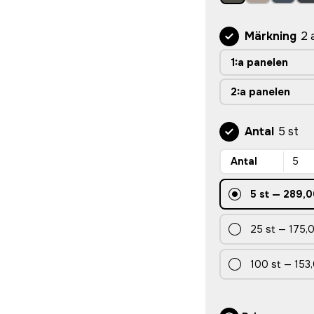
Märkning
2 
1:a panelen
2:a panelen
Antal
5 st
Antal
5
st
—
289,0
25
st
—
175,0
100
st
—
153,