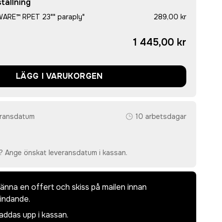
tällning
WARE™ RPET 23"" paraply"
289,00 kr
1 445,00 kr
LÄGG I VARUKORGEN
eransdatum
10 arbetsdagar
? Ange önskat leveransdatum i kassan.
dkänna en offert och skiss på mailen innan
bindande.
laddas upp i kassan.