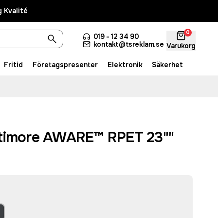
 Kvalité
0
019 - 12 34 90
kontakt@tsreklam.se
Varukorg
Fritid
Företagspresenter
Elektronik
Säkerhet
ltimore AWARE™ RPET 23""