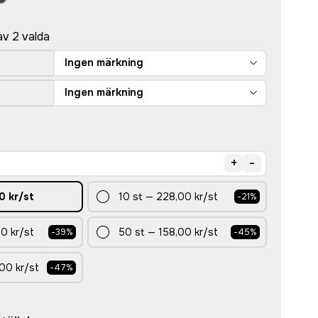
av 2 valda
Ingen märkning
Ingen märkning
+
-
0 kr
/st
10
st
—
228,00 kr
/st
-
21
%
0 kr
/st
50
st
—
158,00 kr
/st
-
39
%
-
45
%
00 kr
/st
-
47
%