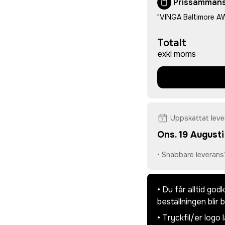
Prissammans
"VINGA Baltimore A
Totalt
exkl moms
Uppskattat lev
Ons. 19 Augusti
• Snabbare leverans
• Du får alltid go
beställningen blir 
• Tryckfil/er logo 