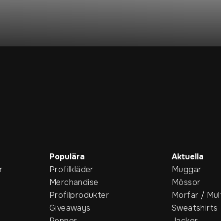
Populära
Aktuella
r
Profilkläder
Muggar
Merchandise
Mössor
Profilprodukter
Morfar / Mul
Giveaways
Sweatshirts
Pennor
Jackor