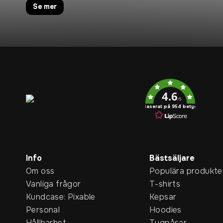
Se mer
Service rating
4.6
/5
Baserat på 954 betyg
Info
Bästsäljare
Om oss
Populära produkte
Vanliga frågor
T-shirts
Kundcase: Pixable
Kepsar
Personal
Hoodies
Hållbarhet
Tygpåsar