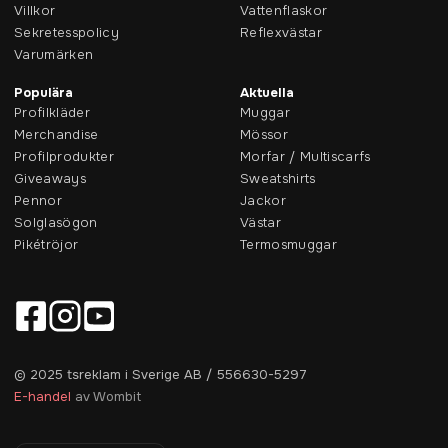
Villkor
Vattenflaskor
Sekretesspolicy
Reflexvästar
Varumärken
Populära
Aktuella
Profilkläder
Muggar
Merchandise
Mössor
Profilprodukter
Morfar / Multiscarfs
Giveaways
Sweatshirts
Pennor
Jackor
Solglasögon
Västar
Pikétröjor
Termosmuggar
© 2025 tsreklam i Sverige AB / 556630-5297
E-handel
av Wombit