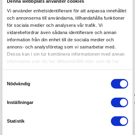
Denna webbplats använder cookies
Vi använder enhetsidentifierare för att anpassa innehållet
och annonserna till användarna, tillhandahålla funktioner
för sociala medier och analysera vår trafik. Vi
vidarebefordrar även sådana identifierare och annan
information från din enhet till de sociala medier och
annons- och analysföretag som vi samarbetar med.
Dessa kan i sin tur kombinera informationen med annan
information som du har tillhandahållit eller som de har
samlat in när du har använt deras tjänster.
Samtyckesval
Nödvändig
VINGA Monte neu ugnsform
Ukiyo bambu salt & peppar
set
Inställningar
Statistik