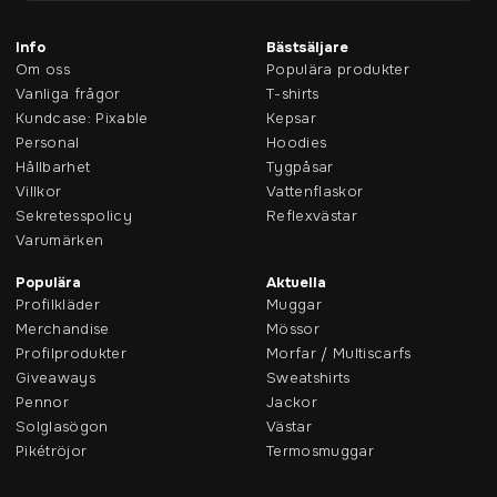
Info
Bästsäljare
Om oss
Populära produkter
Vanliga frågor
T-shirts
Kundcase: Pixable
Kepsar
Personal
Hoodies
Hållbarhet
Tygpåsar
Villkor
Vattenflaskor
Sekretesspolicy
Reflexvästar
Varumärken
Populära
Aktuella
Profilkläder
Muggar
Merchandise
Mössor
Profilprodukter
Morfar / Multiscarfs
Giveaways
Sweatshirts
Pennor
Jackor
Solglasögon
Västar
Pikétröjor
Termosmuggar