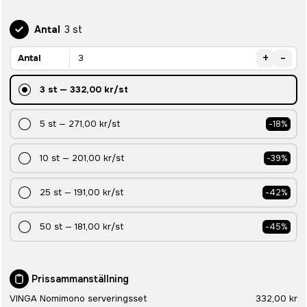
Antal
3 st
+
-
Antal
3
st
—
332,00 kr
/st
5
st
—
271,00 kr
/st
-
18
%
10
st
—
201,00 kr
/st
-
39
%
25
st
—
191,00 kr
/st
-
42
%
50
st
—
181,00 kr
/st
-
45
%
Prissammanställning
VINGA Nomimono serveringsset
332,00 kr