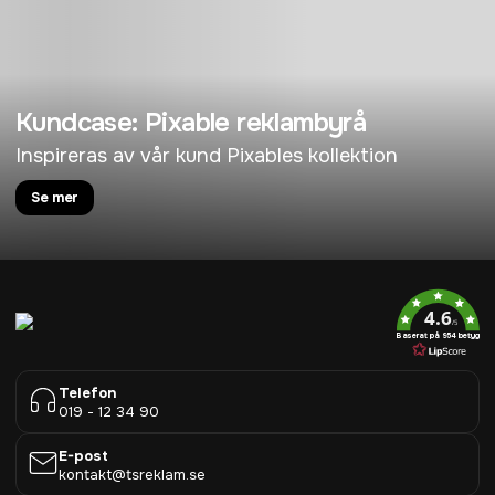
Kundcase: Pixable reklambyrå
Inspireras av vår kund Pixables kollektion
Se mer
4.6
/5
Baserat på 954 betyg
Telefon
019 - 12 34 90
E-post
kontakt@tsreklam.se