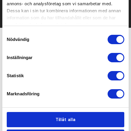
annons- och analysföretag som vi samarbetar med.
Det går också utmärkt att bara ställa frågor!
Dessa kan i sin tur kombinera informationen med annan
KONTAKTA OSS
information som du har tillhandahållit eller som de har
samlat in när du har använt deras tjänster.
Samtyckesval
Nödvändig
Relaterade produkter
Inställningar
Statistik
Marknadsföring
Tillåt alla