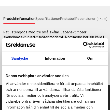
Produktinformation
Specifikationer
Pristabell
Recensioner
(
954
st)
Fat i stengods med tre små skålar. Japanskt möter
skandinaviskt, rustikt möter modernt. Nomimono har sin källa i
naturen och jorden runt om oss, vilket gett inspiration till
denna rustika serie i naturnära, jordiga toner där inget objekt
är det andra likt. Varje produkt är skapat i handgjort stengods
som glaserats tre gånger för rätt finish. Det gör varje produkt
Samtycke
Information
Om
unik, vilket också är en stor del av Nomimonos charm.
Samlarobjekt för en jordnära och inspirerande servering.
Diskmaskin-och mikrovågsugn säkra.
Denna webbplats använder cookies
Vi använder enhetsidentifierare för att anpassa innehållet
och annonserna till användarna, tillhandahålla funktioner
Prisuppgift på mailen?
för sociala medier och analysera vår trafik. Vi
vidarebefordrar även sådana identifierare och annan
Kontakta oss här för att få förslag på produkt och pris över
information från din enhet till de sociala medier och
mailen.