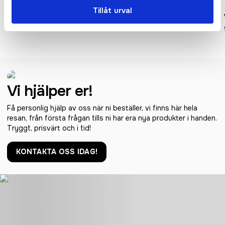
Tillåt urval
VINGA Monte neu ugnsform
Ukiyo bambu salt & peppar
set
Vi hjälper er!
Få personlig hjälp av oss när ni beställer, vi finns här hela
resan, från första frågan tills ni har era nya produkter i handen.
Tryggt, prisvärt och i tid!
KONTAKTA OSS IDAG!