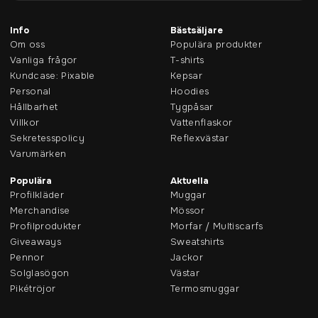
Info
Bästsäljare
Om oss
Populära produkter
Vanliga frågor
T-shirts
Kundcase: Pixable
Kepsar
Personal
Hoodies
Hållbarhet
Tygpåsar
Villkor
Vattenflaskor
Sekretesspolicy
Reflexvästar
Varumärken
Populära
Aktuella
Profilkläder
Muggar
Merchandise
Mössor
Profilprodukter
Morfar / Multiscarfs
Giveaways
Sweatshirts
Pennor
Jackor
Solglasögon
Västar
Pikétröjor
Termosmuggar