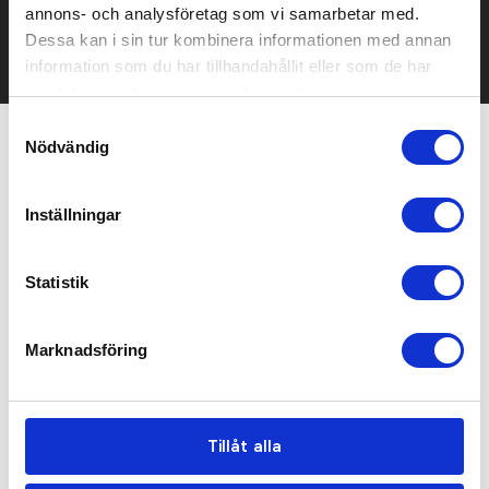
annons- och analysföretag som vi samarbetar med.
Det går också utmärkt att bara ställa frågor!
Dessa kan i sin tur kombinera informationen med annan
KONTAKTA OSS
information som du har tillhandahållit eller som de har
samlat in när du har använt deras tjänster.
Samtyckesval
Nödvändig
Relaterade produkter
Inställningar
Statistik
Marknadsföring
Tillåt alla