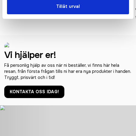
Tillåt urval
VINGA Monte neu ugnsform
Ukiyo bambu salt & peppar
set
Vi hjälper er!
Få personlig hjälp av oss när ni beställer, vi finns här hela
resan, från första frågan tills ni har era nya produkter i handen.
Tryggt, prisvärt och i tid!
KONTAKTA OSS IDAG!