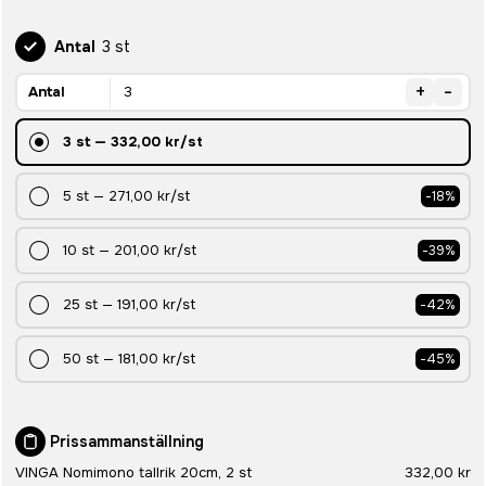
Antal
3 st
+
-
Antal
3
st
—
332,00 kr
/st
5
st
—
271,00 kr
/st
-
18
%
10
st
—
201,00 kr
/st
-
39
%
25
st
—
191,00 kr
/st
-
42
%
50
st
—
181,00 kr
/st
-
45
%
Prissammanställning
VINGA Nomimono tallrik 20cm, 2 st
332,00 kr