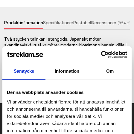
Produktinformation
Specifikationer
Pristabell
Recensioner
(
954
st)
Två stycken tallrikar i stengods. Japanskt möter
skandinaviskt, rustikt möter modernt. Nomimono har sin källa i
naturen och jorden runt om oss, vilket gett inspiration till
denna rustika serie i naturnära, jordiga toner där inget objekt
är det andra likt. Varje produkt är skapat i handgjort stengods
som glaserats tre gånger för rätt finish. Det gör varje produkt
Samtycke
Information
Om
unik, vilket också är en stor del av Nomimonos charm.
Samlarobjekt för en jordnära och inspirerande servering.
Diskmaskin-och mikrovågsugn säkra.
Denna webbplats använder cookies
Vi använder enhetsidentifierare för att anpassa innehållet
och annonserna till användarna, tillhandahålla funktioner
Prisuppgift på mailen?
för sociala medier och analysera vår trafik. Vi
vidarebefordrar även sådana identifierare och annan
Kontakta oss här för att få förslag på produkt och pris över
information från din enhet till de sociala medier och
mailen.