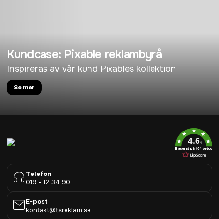
Kundcase: Pixable reklambyrå
Inspireras av vår kund Pixables kollektion
Se mer
4.6
/5
Baserat på 954 betyg
Telefon
019 - 12 34 90
E-post
kontakt@tsreklam.se