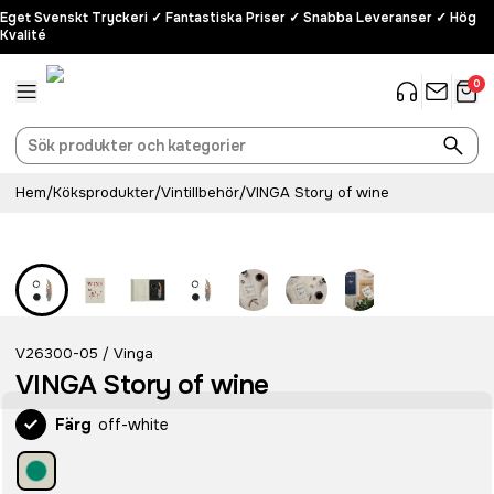
Eget Svenskt Tryckeri ✓ Fantastiska Priser ✓ Snabba Leveranser ✓ Hög
Kvalité
0
Hem
/
Köksprodukter
/
Vintillbehör
/
VINGA Story of wine
Rostfritt stål
V26300-05
Vinga
/
VINGA Story of wine
Färg
off-white