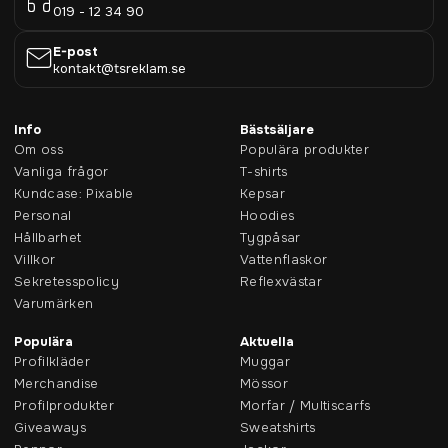
019 - 12 34 90
E-post
kontakt@tsreklam.se
Info
Bästsäljare
Om oss
Populära produkter
Vanliga frågor
T-shirts
Kundcase: Pixable
Kepsar
Personal
Hoodies
Hållbarhet
Tygpåsar
Villkor
Vattenflaskor
Sekretesspolicy
Reflexvästar
Varumärken
Populära
Aktuella
Profilkläder
Muggar
Merchandise
Mössor
Profilprodukter
Morfar / Multiscarfs
Giveaways
Sweatshirts