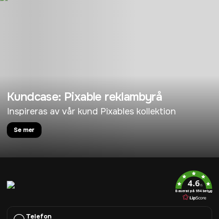
Kundcase: Pixable reklambyrå
Inspireras av vår kund Pixables kollektion
Se mer
4.6
/5
Baserat på 954 betyg
Telefon