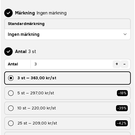
Märkning
Ingen märkning
Standardmärkning
Ingen märkning
Antal
3 st
+
-
Antal
3
st
—
363,00 kr
/st
5
st
—
297,00 kr
/st
-
18
%
10
st
—
220,00 kr
/st
-
39
%
25
st
—
209,00 kr
/st
-
42
%