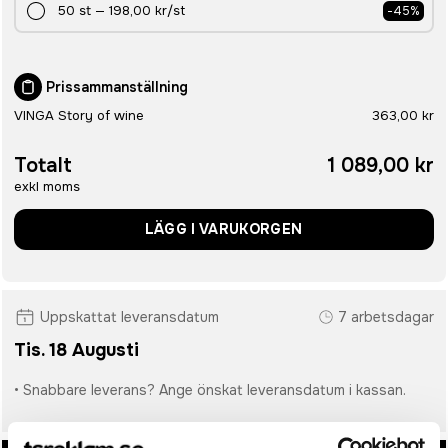
50
st
—
198,00 kr
/st
-
45
%
Prissammanställning
VINGA Story of wine
363,00 kr
Totalt
1 089,00 kr
exkl moms
LÄGG I VARUKORGEN
Uppskattat leveransdatum
7 arbetsdagar
Tis. 18 Augusti
• Snabbare leverans? Ange önskat leveransdatum i kassan.