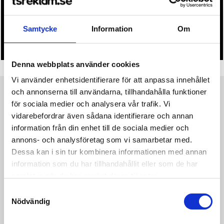
• Du får alltid godkänna en offert och skiss på mailen
innan beställningen blir bindande.
Samtycke
Information
Om
• Tryckfil/er logo laddas upp i kassan.
Denna webbplats använder cookies
Vi använder enhetsidentifierare för att anpassa innehållet
och annonserna till användarna, tillhandahålla funktioner
Produktinformation
Specifikationer
Pristabell
Recensioner
(
954
st)
för sociala medier och analysera vår trafik. Vi
vidarebefordrar även sådana identifierare och annan
information från din enhet till de sociala medier och
"Ge dig ut på en sofistikerad resa med ""Story of Wine""-setet,
elegant förpackat i en presentkartong som liknar en klassisk
annons- och analysföretag som vi samarbetar med.
bok. Detta set innehåller en vinöppnare, en silikonflasktopp för
Dessa kan i sin tur kombinera informationen med annan
att hålla ditt vin fräscht längre och en droppstoppare för
information som du har tillhandahållit eller som de har
droppfri hällning. Den unika förpackningen skyddar inte bara
samlat in när du har använt deras tjänster.
dina verktyg utan berättar också en fängslande vinberättelse,
vilket gör det till en perfekt present för vinentusiaster.
Samtyckesval
Presentkartongen är tillverkad av FSC®-certifierat papper."
Nödvändig