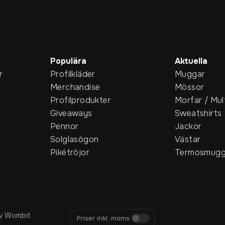
Populära
Aktuella
r
Profilkläder
Muggar
Merchandise
Mössor
Profilprodukter
Morfar / Mul
Giveaways
Sweatshirts
Pennor
Jackor
Solglasögon
Västar
Pikétröjor
Termosmugg
v Wombit
Priser inkl. moms