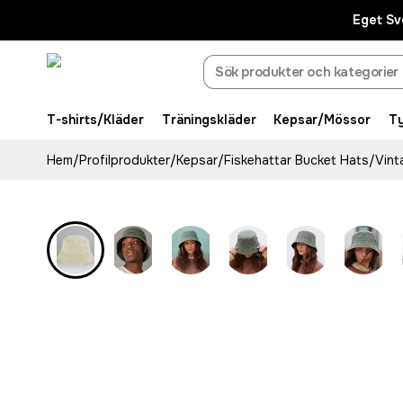
Eget Sv
T-shirts/Kläder
Träningskläder
Kepsar/Mössor
T
Hem
/
Profilprodukter
/
Kepsar
/
Fiskehattar Bucket Hats
/
Vint