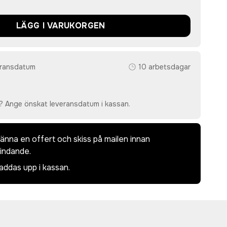
LÄGG I VARUKORGEN
eransdatum
10 arbetsdagar
? Ange önskat leveransdatum i kassan.
dkänna en offert och skiss på mailen innan
bindande.
laddas upp i kassan.