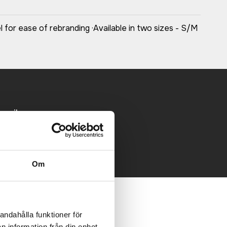
 for ease of rebranding ·Available in two sizes - S/M
 mailen.
Om
andahålla funktioner för
n information från din enhet