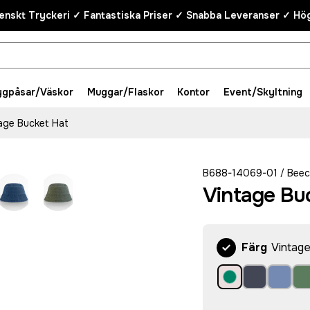
enskt Tryckeri ✓ Fantastiska Priser ✓ Snabba Leveranser ✓ Hög
ygpåsar/Väskor
Muggar/Flaskor
Kontor
Event/Skyltning
age Bucket Hat
B688-14069-01
Beec
/
Vintage Bu
Färg
Vintag