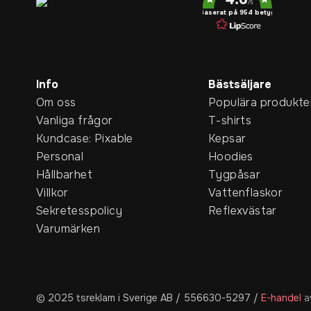
/5
Baserat på 954 betyg
Info
Bästsäljare
Om oss
Populära produkte
Vanliga frågor
T-shirts
Kundcase: Pixable
Kepsar
Personal
Hoodies
Hållbarhet
Tygpåsar
Villkor
Vattenflaskor
Sekretesspolicy
Reflexvästar
Varumärken
© 2025 tsreklam i Sverige AB / 556630-5297
/
E-handel
a