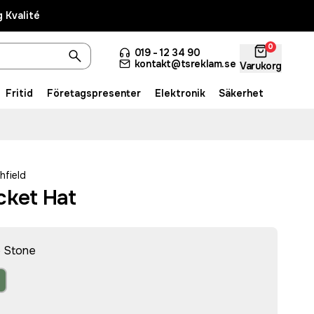
 Kvalité
0
019 - 12 34 90
kontakt@tsreklam.se
Varukorg
Fritid
Företagspresenter
Elektronik
Säkerhet
hfield
cket Hat
e Stone