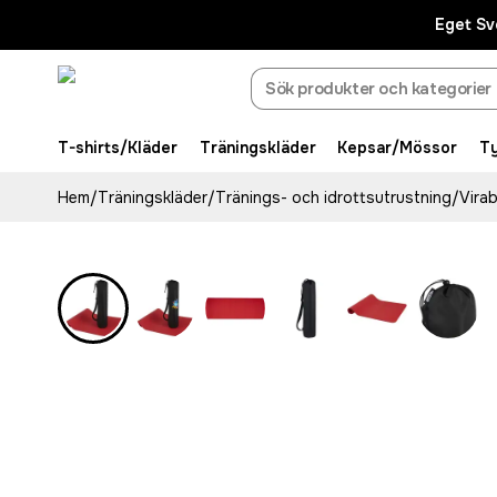
Eget Sv
T-shirts/Kläder
Träningskläder
Kepsar/Mössor
T
Hem
/
Träningskläder
/
Tränings- och idrottsutrustning
/
Vira