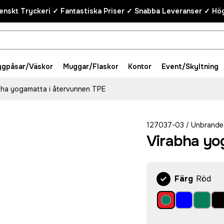
enskt Tryckeri ✓ Fantastiska Priser ✓ Snabba Leveranser ✓ Hög
ygpåsar/Väskor
Muggar/Flaskor
Kontor
Event/Skyltning
bha yogamatta i återvunnen TPE
127037-03
Unbrande
/
Virabha yo
Färg
Röd