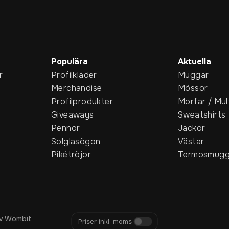
Populära
Aktuella
r
Profilkläder
Muggar
Merchandise
Mössor
Profilprodukter
Morfar / Mul
Giveaways
Sweatshirts
Pennor
Jackor
Solglasögon
Västar
Pikétröjor
Termosmugg
v Wombit
Priser inkl. moms