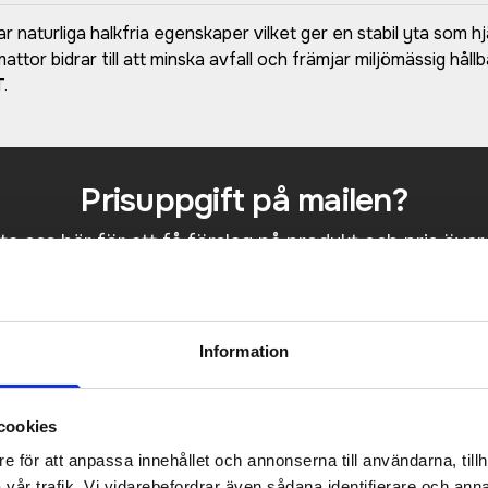
aturliga halkfria egenskaper vilket ger en stabil yta som hjälp
or bidrar till att minska avfall och främjar miljömässig hål
.
Prisuppgift på mailen?
a oss här för att få förslag på produkt och pris över
Det går också utmärkt att bara ställa frågor!
KONTAKTA OSS
Information
cookies
e för att anpassa innehållet och annonserna till användarna, tillh
vår trafik. Vi vidarebefordrar även sådana identifierare och anna