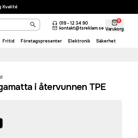
 Kvalité
0
019 - 12 34 90
kontakt@tsreklam.se
Varukorg
Fritid
Företagspresenter
Elektronik
Säkerhet
d
gamatta i återvunnen TPE