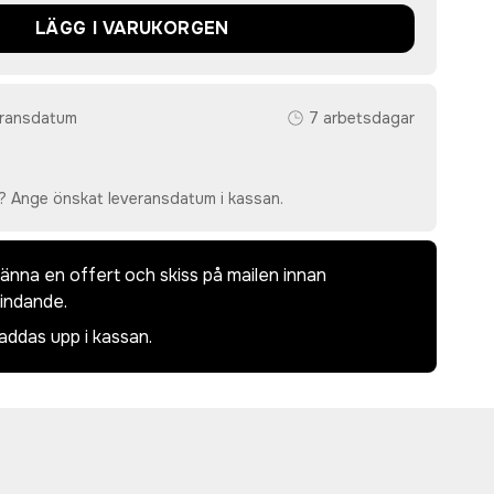
LÄGG I VARUKORGEN
eransdatum
7 arbetsdagar
? Ange önskat leveransdatum i kassan.
dkänna en offert och skiss på mailen innan
bindande.
laddas upp i kassan.