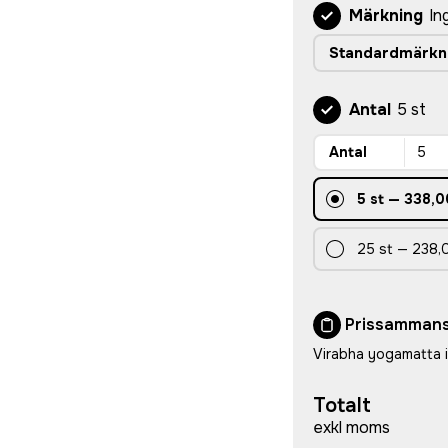
Märkning
In
Standardmärkn
Antal
5 st
Antal
5
st
—
338,0
25
st
—
238,
Prissammans
Virabha yogamatta 
Totalt
exkl moms