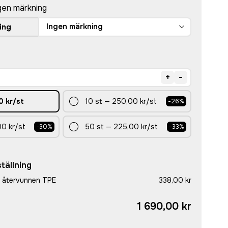
gen märkning
Ingen märkning
ing
+
-
0 kr
/st
10
st
—
250,00 kr
/st
-
26
%
00 kr
/st
50
st
—
225,00 kr
/st
-
30
%
-
33
%
tällning
i återvunnen TPE
338,00 kr
1 690,00 kr