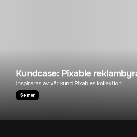
Kundcase: Pixable reklambyr
Inspireras av vår kund Pixables kollektion
Se mer