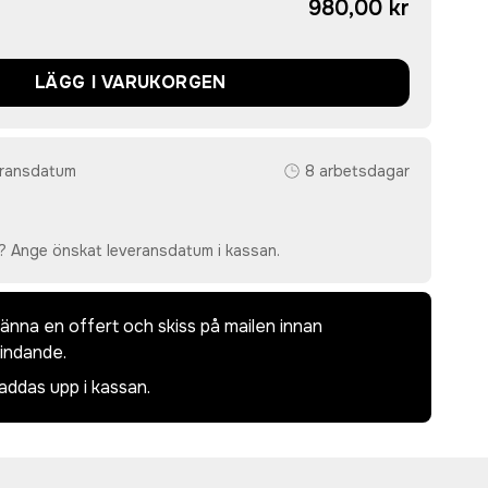
980,00 kr
LÄGG I VARUKORGEN
eransdatum
8 arbetsdagar
? Ange önskat leveransdatum i kassan.
dkänna en offert och skiss på mailen innan
bindande.
laddas upp i kassan.