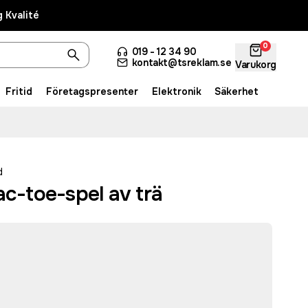
 Kvalité
0
019 - 12 34 90
kontakt@tsreklam.se
Varukorg
Fritid
Företagspresenter
Elektronik
Säkerhet
d
ac-toe-spel av trä