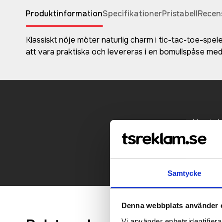
Produktinformation
Specifikationer
Pristabell
Recen
Klassiskt nöje möter naturlig charm i tic-tac-toe-spel
att vara praktiska och levereras i en bomullspåse med
Kontakt
Samtycke
Denna webbplats använder 
Vi använder enhetsidentifierar