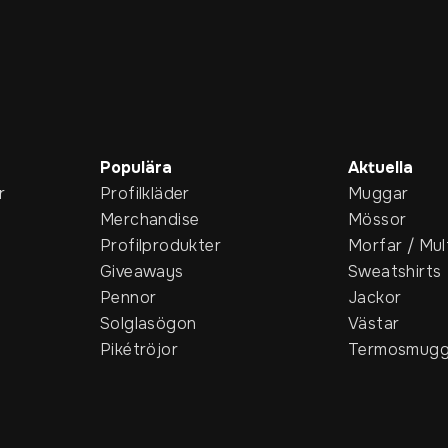
Populära
Aktuella
r
Profilkläder
Muggar
Merchandise
Mössor
Profilprodukter
Morfar / Mul
Giveaways
Sweatshirts
Pennor
Jackor
Solglasögon
Västar
Pikétröjor
Termosmugg