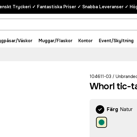
enskt Tryckeri ✓ Fantastiska Priser ✓ Snabba Leveranser ✓ Hög
ygpåsar/Väskor
Muggar/Flaskor
Kontor
Event/Skyltning
104611-03
Unbrande
/
Whorl tic-t
Färg
Natur