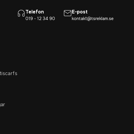
Telefon
E-post
019 - 12 34 90
kontakt@tsreklam.se
tiscarfs
ar