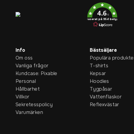
Service rating
4.6
/5
Baserat på 954 betyg
Info
Bästsäljare
Om oss
Populära produkte
Vanliga frågor
T-shirts
Kundcase: Pixable
Kepsar
Personal
Hoodies
Hållbarhet
Tygpåsar
Villkor
Vattenflaskor
Sekretesspolicy
Reflexvästar
Varumärken