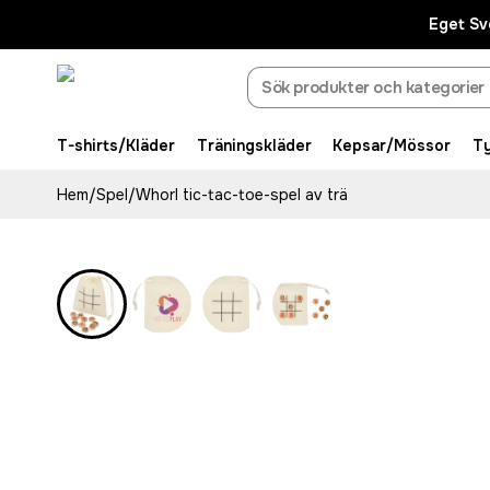
Eget Sv
T-shirts/Kläder
Träningskläder
Kepsar/Mössor
T
Hem
/
Spel
/
Whorl tic-tac-toe-spel av trä