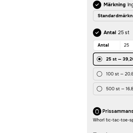
Märkning
In
Standardmärkn
Antal
25 st
Antal
25
st
—
39,2
100
st
—
20,
500
st
—
16,
Prissammans
Whorl tic-tac-toe-sp