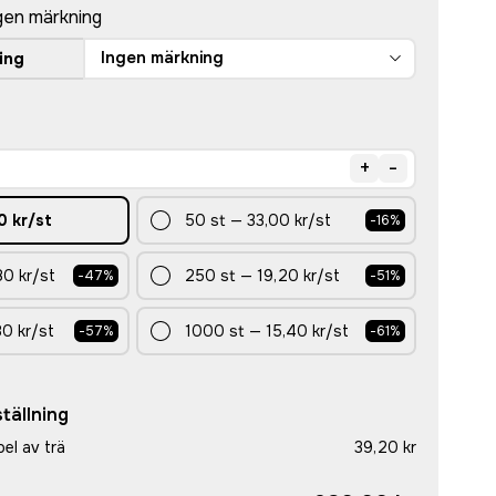
gen märkning
Ingen märkning
ing
+
-
0 kr
/st
50
st
—
33,00 kr
/st
-
16
%
80 kr
/st
250
st
—
19,20 kr
/st
-
47
%
-
51
%
80 kr
/st
1000
st
—
15,40 kr
/st
-
57
%
-
61
%
tällning
el av trä
39,20 kr