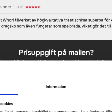
sioner
(
954
st)
et Whorl tillverkat av högkvalitativa träet schima superba för
 dragsko som även fungerar som spelbräda, vilket gör det till
Prisuppgift på mailen?
a oss här för att få förslag på produkt och pris över
Det går också utmärkt att bara ställa frågor!
KONTAKTA OSS
Information
cookies
e för att anpassa innehållet och annonserna till användarna, tillh