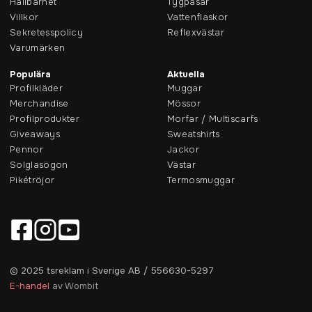
Hållbarhet
Tygpåsar
Villkor
Vattenflaskor
Sekretesspolicy
Reflexvästar
Varumärken
Populära
Aktuella
Profilkläder
Muggar
Merchandise
Mössor
Profilprodukter
Morfar / Multiscarfs
Giveaways
Sweatshirts
Pennor
Jackor
Solglasögon
Västar
Pikétröjor
Termosmuggar
© 2025 tsreklam i Sverige AB / 556630-5297
E-handel
av Wombit