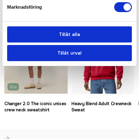
Relaterade produkter
Marknadsföring
Recommended
Bra pris
Tillåt alla
Tillåt urval
Eco
Changer 2.0 The iconic unisex
Heavy Blend Adult Crewneck
crew neck sweatshirt
Sweat