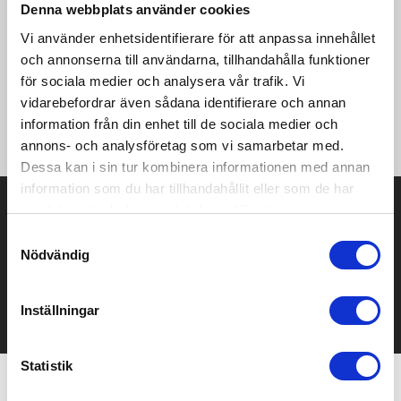
Denna webbplats använder cookies
Quality Italian merino/polyacrylic yarn
Vi använder enhetsidentifierare för att anpassa innehållet
och annonserna till användarna, tillhandahålla funktioner
Knitted rib at hem and cuffs
för sociala medier och analysera vår trafik. Vi
40 degree washing (wool programm)
vidarebefordrar även sådana identifierare och annan
information från din enhet till de sociala medier och
Tailored fit.
annons- och analysföretag som vi samarbetar med.
Dessa kan i sin tur kombinera informationen med annan
information som du har tillhandahållit eller som de har
Prisuppgift på mailen?
samlat in när du har använt deras tjänster.
Samtyckesval
Kontakta oss här för att få förslag på produkt och pris över
Nödvändig
mailen.
Det går också utmärkt att bara ställa frågor!
Inställningar
KONTAKTA OSS
Statistik