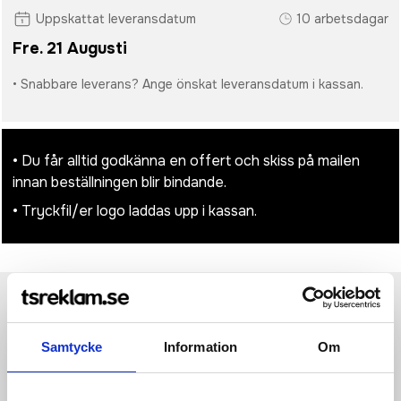
Uppskattat leveransdatum
10 arbetsdagar
Fre. 21 Augusti
• Snabbare leverans? Ange önskat leveransdatum i kassan.
• Du får alltid godkänna en offert och skiss på mailen
innan beställningen blir bindande.
• Tryckfil/er logo laddas upp i kassan.
Produktinformation
Specifikationer
Pristabell
Recensioner
(
954
st)
Samtycke
Information
Om
50% Wool (Merino), 50% Polyacrylic
14 gauge knit