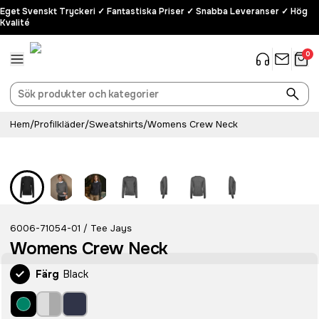
Eget Svenskt Tryckeri ✓ Fantastiska Priser ✓ Snabba Leveranser ✓ Hög
Kvalité
0
Hem
/
Profilkläder
/
Sweatshirts
/
Womens Crew Neck
Bästsäljare
6006-71054-01
Tee Jays
/
Womens Crew Neck
Färg
Black