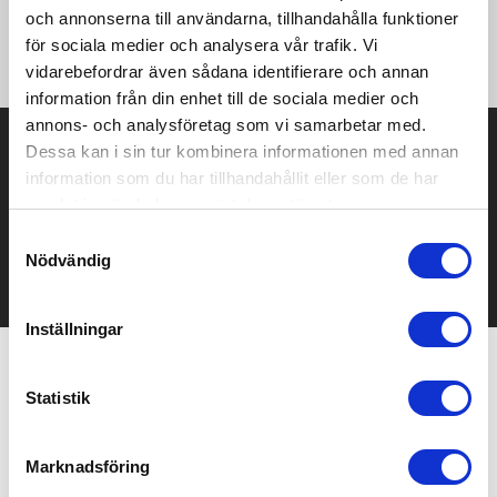
·140 g/m² ·98% Cotton, 2% Elastane ·Regular pointed shirt
och annonserna till användarna, tillhandahålla funktioner
collar ·Shaped fit ·Modern-shaped cuffs ·Back yoke ·Curved
för sociala medier och analysera vår trafik. Vi
hem ·Ascolite button wrapping.
vidarebefordrar även sådana identifierare och annan
information från din enhet till de sociala medier och
annons- och analysföretag som vi samarbetar med.
Prisuppgift på mailen?
Dessa kan i sin tur kombinera informationen med annan
information som du har tillhandahållit eller som de har
Kontakta oss här för att få förslag på produkt och pris över
samlat in när du har använt deras tjänster.
mailen.
Det går också utmärkt att bara ställa frågor!
Samtyckesval
Nödvändig
KONTAKTA OSS
Inställningar
Relaterade produkter
Statistik
Marknadsföring