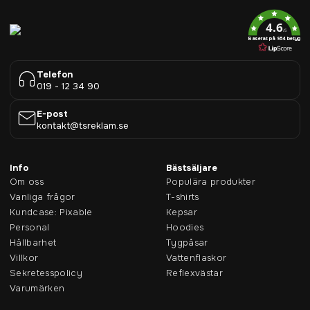
4.6
/5
Baserat på 954 betyg
Telefon
019 - 12 34 90
E-post
kontakt@tsreklam.se
Info
Bästsäljare
Om oss
Populära produkter
Vanliga frågor
T-shirts
Kundcase: Pixable
Kepsar
Personal
Hoodies
Hållbarhet
Tygpåsar
Villkor
Vattenflaskor
Sekretesspolicy
Reflexvästar
Varumärken