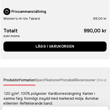
Prissammanställning
Women's Hi-Vis Tabard
99,00 kr
Totalt
990,00 kr
exkl moms
LÄGG I VARUKORGEN
Produktinformation
Specifikationer
Pristabell
Recensioner
(
954
st)
·120 g/m², 100% polyester ·Kardborrestängning ·Kanter i
samma färg ·Kvinnligt insydd med markerad midja ·Avrivbar
etiketten ·Reflekterande band.