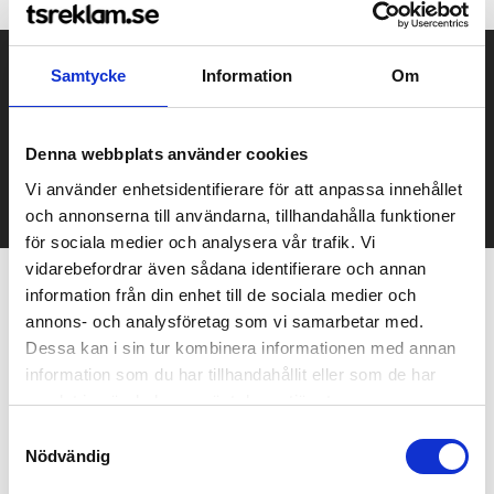
Prisuppgift på mailen?
Samtycke
Information
Om
Kontakta oss här för att få förslag på produkt och pris över
mailen.
Denna webbplats använder cookies
Det går också utmärkt att bara ställa frågor!
Vi använder enhetsidentifierare för att anpassa innehållet
KONTAKTA OSS
och annonserna till användarna, tillhandahålla funktioner
för sociala medier och analysera vår trafik. Vi
vidarebefordrar även sådana identifierare och annan
information från din enhet till de sociala medier och
Relaterade produkter
annons- och analysföretag som vi samarbetar med.
Dessa kan i sin tur kombinera informationen med annan
information som du har tillhandahållit eller som de har
Bra pris
samlat in när du har använt deras tjänster.
Samtyckesval
Nödvändig