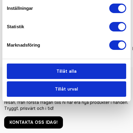
Inställningar
Statistik
Marknadsföring
Fluo 2 Bands Waistcoat
Core Enhanced Visibility Vest
Tillåt alla
Vi hjälper er!
Tillåt urval
Få personlig hjälp av oss när ni beställer, vi finns här hela
resan, från första frågan tills ni har era nya produkter i handen.
Tryggt, prisvärt och i tid!
KONTAKTA OSS IDAG!