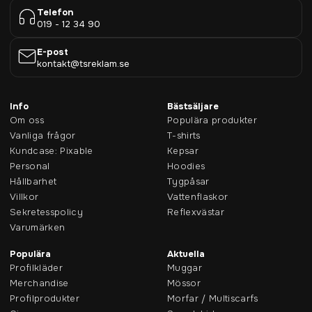
Telefon
019 - 12 34 90
E-post
kontakt@tsreklam.se
Info
Bästsäljare
Om oss
Populära produkter
Vanliga frågor
T-shirts
Kundcase: Pixable
Kepsar
Personal
Hoodies
Hållbarhet
Tygpåsar
Villkor
Vattenflaskor
Sekretesspolicy
Reflexvästar
Varumärken
Populära
Aktuella
Profilkläder
Muggar
Merchandise
Mössor
Profilprodukter
Morfar / Multiscarfs