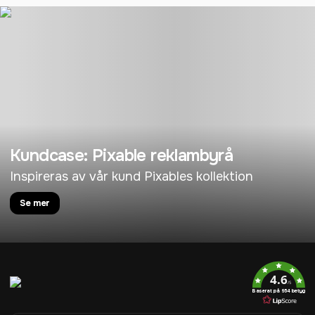
Kundcase: Pixable reklambyrå
Inspireras av vår kund Pixables kollektion
Se mer
4.6
/5
Baserat på 954 betyg