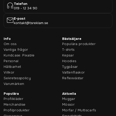
Telefon
019 - 12 34 90
E-post
kontakt@tsreklam.se
Info
Bästsäljare
Om oss
Populära produkter
Vanliga frågor
T-shirts
Kundcase: Pixable
Kepsar
Personal
Hoodies
Hållbarhet
Tygpåsar
Villkor
Vattenflaskor
Sekretesspolicy
Reflexvästar
Varumärken
Populära
Aktuella
Profilkläder
Muggar
Merchandise
Mössor
Profilprodukter
Morfar / Multiscarfs
Giveaways
Sweatshirts