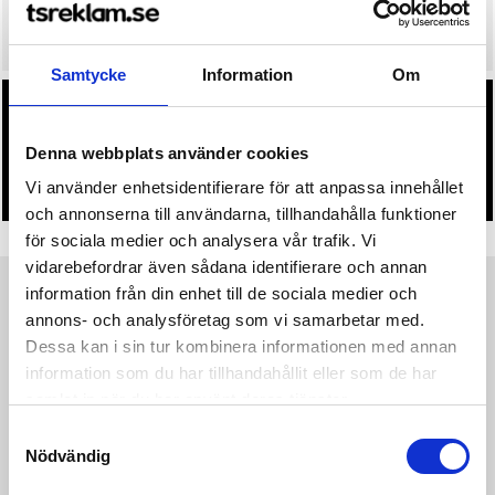
• Snabbare leverans? Ange önskat leveransdatum i kassan.
Samtycke
Information
Om
• Du får alltid godkänna en offert och skiss på mailen
innan beställningen blir bindande.
Denna webbplats använder cookies
• Tryckfil/er logo laddas upp i kassan.
Vi använder enhetsidentifierare för att anpassa innehållet
och annonserna till användarna, tillhandahålla funktioner
för sociala medier och analysera vår trafik. Vi
vidarebefordrar även sådana identifierare och annan
information från din enhet till de sociala medier och
Produktinformation
Specifikationer
Pristabell
Recensioner
(
954
st)
annons- och analysföretag som vi samarbetar med.
Dessa kan i sin tur kombinera informationen med annan
information som du har tillhandahållit eller som de har
·200 g/m² ·88% polyester, 12% elastan ·Borstad för större
mjukhet (peach) ·Snabbtorkande behandling, andas ·Racerback
samlat in när du har använt deras tjänster.
·flatlocksömmar ·Elastiska band. ·CLOSE-OUT COLOUR: 1
Samtyckesval
colour is being withdrawn from the Falk&Ross collection (it is
Nödvändig
still listed by the brand).