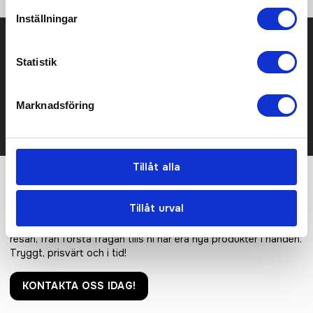
Inställningar
Prisuppgift på mailen?
Statistik
Kontakta oss här för att få förslag på produkt och pris över
mailen.
Det går också utmärkt att bara ställa frågor!
Marknadsföring
KONTAKTA OSS
Tillåt alla
Vi hjälper er!
Tillåt urval
Få personlig hjälp av oss när ni beställer, vi finns här hela
resan, från första frågan tills ni har era nya produkter i handen.
Tryggt, prisvärt och i tid!
KONTAKTA OSS IDAG!