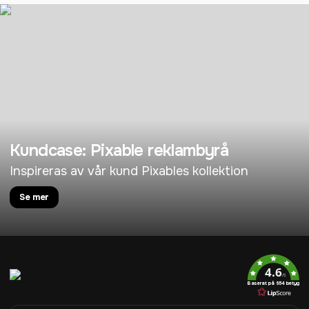
Kundcase: Pixable reklambyrå
Inspireras av vår kund Pixables kollektion
Se mer
4.6
/5
Baserat på 954 betyg