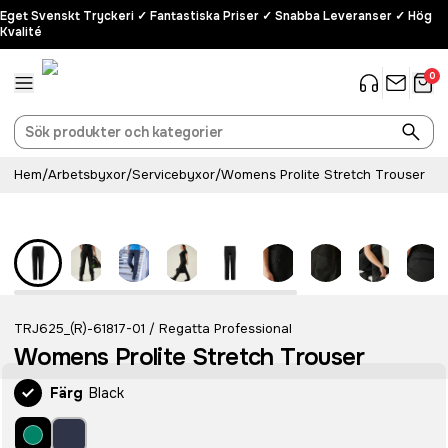
Eget Svenskt Tryckeri ✓ Fantastiska Priser ✓ Snabba Leveranser ✓ Hög
Kvalité
0
Hem
/
Arbetsbyxor
/
Servicebyxor
/
Womens Prolite Stretch Trouser
TRJ625_(R)-61817-01
Regatta Professional
/
Womens Prolite Stretch Trouser
Färg
Black