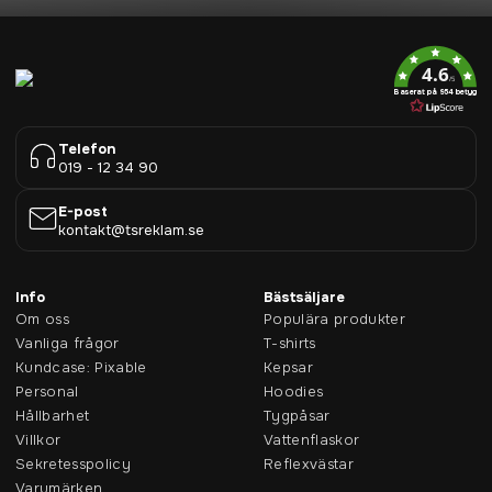
4.6
/5
Baserat på 954 betyg
Telefon
019 - 12 34 90
E-post
kontakt@tsreklam.se
Info
Bästsäljare
Om oss
Populära produkter
Vanliga frågor
T-shirts
Kundcase: Pixable
Kepsar
Personal
Hoodies
Hållbarhet
Tygpåsar
Villkor
Vattenflaskor
Sekretesspolicy
Reflexvästar
Varumärken