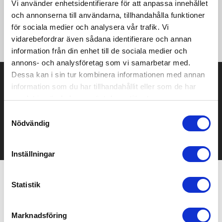
Vi använder enhetsidentifierare för att anpassa innehållet
·155 g/m² ·100% Polyester ·Woven stretch Softshell fabric
och annonserna till användarna, tillhandahålla funktioner
·Ripstop stretch fabric to knee and seat panels ·Durable water
repellent finish ·Multi pocketed with front and rear zipped
för sociala medier och analysera vår trafik. Vi
pockets ·Made with Recycled Material
vidarebefordrar även sådana identifierare och annan
information från din enhet till de sociala medier och
annons- och analysföretag som vi samarbetar med.
Dessa kan i sin tur kombinera informationen med annan
Prisuppgift på mailen?
information som du har tillhandahållit eller som de har
samlat in när du har använt deras tjänster.
Kontakta oss här för att få förslag på produkt och pris över
mailen.
Samtyckesval
Det går också utmärkt att bara ställa frågor!
Nödvändig
KONTAKTA OSS
Inställningar
Statistik
Relaterade produkter
Marknadsföring
Bästsäljare