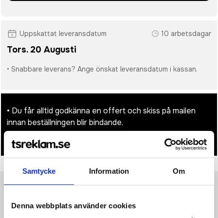
Uppskattat leveransdatum
10 arbetsdagar
Tors. 20 Augusti
• Snabbare leverans? Ange önskat leveransdatum i kassan.
• Du får alltid godkänna en offert och skiss på mailen
innan beställningen blir bindande.
• Tryckfil/er logo laddas upp i kassan.
Samtycke
Information
Om
Produktinformation
Specifikationer
Pristabell
Recensioner
(
954
st)
Denna webbplats använder cookies